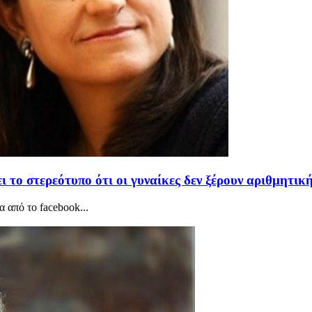
 το στερεότυπο ότι οι γυναίκες δεν ξέρουν αριθμητικ
από το facebook...