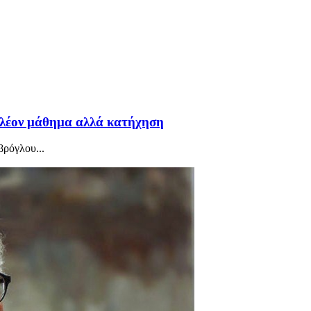
 πλέον μάθημα αλλά κατήχηση
βρόγλου...