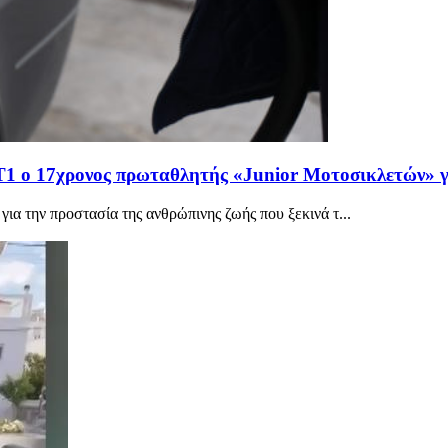
ΑΝΤ1 ο 17χρονος πρωταθλητής «Junior Μοτοσικλετών» γ
 για την προστασία της ανθρώπινης ζωής που ξεκινά τ...