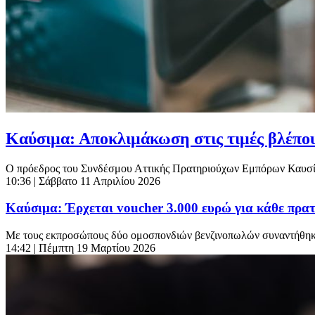
Καύσιμα: Αποκλιμάκωση στις τιμές βλέπου
Ο πρόεδρος του Συνδέσμου Αττικής Πρατηριούχων Εμπόρων Καυσίμων
10:36
| Σάββατο 11 Απριλίου 2026
Καύσιμα: Έρχεται voucher 3.000 ευρώ για κάθε πρα
Με τους εκπροσώπους δύο ομοσπονδιών βενζινοπωλών συναντήθηκε
14:42
| Πέμπτη 19 Μαρτίου 2026