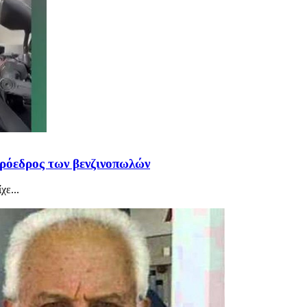
πρόεδρος των βενζινοπωλών
χε...