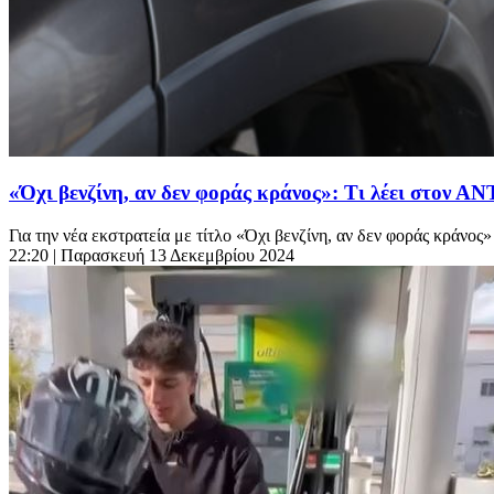
«Όχι βενζίνη, αν δεν φοράς κράνος»: Τι λέει στον 
Για την νέα εκστρατεία με τίτλο «Όχι βενζίνη, αν δεν φοράς κράνος»
22:20
| Παρασκευή 13 Δεκεμβρίου 2024