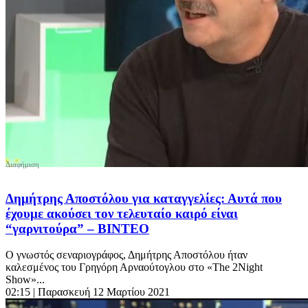
Δημήτρης Αποστόλου για καταγγελίες: Αυτά που
έχουμε ακούσει τον τελευταίο καιρό είναι
“γαρνιτούρα” – ΒΙΝΤΕΟ
Ο γνωστός σεναριογράφος, Δημήτρης Αποστόλου ήταν
καλεσμένος του Γρηγόρη Αρναούτογλου στο «The 2Night
Show»...
02:15
| Παρασκευή 12 Μαρτίου 2021