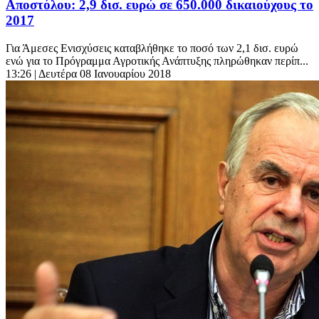
Αποστόλου: 2,9 δισ. ευρώ σε 650.000 δικαιούχους το
2017
Για Άμεσες Ενισχύσεις καταβλήθηκε το ποσό των 2,1 δισ. ευρώ
ενώ για το Πρόγραμμα Αγροτικής Ανάπτυξης πληρώθηκαν περίπ...
13:26
| Δευτέρα 08 Ιανουαρίου 2018