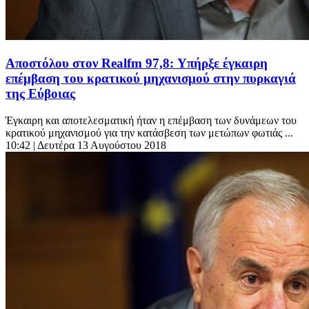
Αποστόλου στον Realfm 97,8: Υπήρξε έγκαιρη
επέμβαση του κρατικού μηχανισμού στην πυρκαγιά
της Εύβοιας
Έγκαιρη και αποτελεσματική ήταν η επέμβαση των δυνάμεων του
κρατικού μηχανισμού για την κατάσβεση των μετώπων φωτιάς ...
10:42
| Δευτέρα 13 Αυγούστου 2018