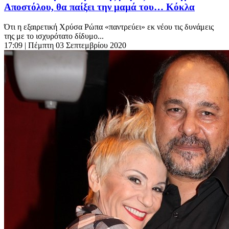
Αποστόλου, θα παίξει την μαμά του… Κόκλα
Ότι η εξαιρετική Χρύσα Ρώπα «παντρεύει» εκ νέου τις δυνάμεις
της με το ισχυρότατο δίδυμο...
17:09
| Πέμπτη 03 Σεπτεμβρίου 2020