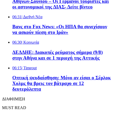
Αθηνών-Σουνίου – Οι Γερμανοί τουρίστες και
οι αστυνομικοί της ΔΙΑΣ- Δείτε βίντεο
06:31
| Διεθνή Νέα
Βανς στο Fox News: «Οι ΗΠΑ θα συνεχίσουν
να ασκούν πίεση στο Ιράν»
06:30
| Κοινωνία
ΔΕΔΔΗΕ: Διακοπές ρεύματος σήμερα (9/8)
στην Αθήνα και σε 1 περιοχή της Αττικής
06:15
| Timeout
Οπτική ψευδαίσθηση: Μόνο αν είσαι ο Σέρλοκ
Χολμς θα βρεις τον βάτραχο σε 12
δευτερόλεπτα
ΔΙΑΦΗΜΙΣΗ
MUST READ