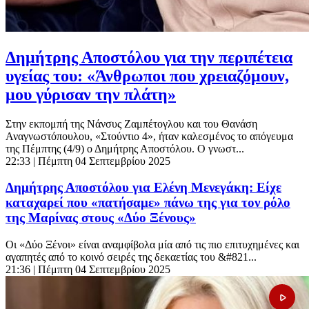
Δημήτρης Αποστόλου για την περιπέτεια
υγείας του: «Άνθρωποι που χρειαζόμουν,
μου γύρισαν την πλάτη»
Στην εκπομπή της Νάνσυς Ζαμπέτογλου και του Θανάση
Αναγνωστόπουλου, «Στούντιο 4», ήταν καλεσμένος το απόγευμα
της Πέμπτης (4/9) ο Δημήτρης Αποστόλου. Ο γνωστ...
22:33
| Πέμπτη 04 Σεπτεμβρίου 2025
Δημήτρης Αποστόλου για Ελένη Μενεγάκη: Είχε
καταχαρεί που «πατήσαμε» πάνω της για τον ρόλο
της Μαρίνας στους «Δύο Ξένους»
Οι «Δύο Ξένοι» είναι αναμφίβολα μία από τις πιο επιτυχημένες και
αγαπητές από το κοινό σειρές της δεκαετίας του &#821...
21:36
| Πέμπτη 04 Σεπτεμβρίου 2025