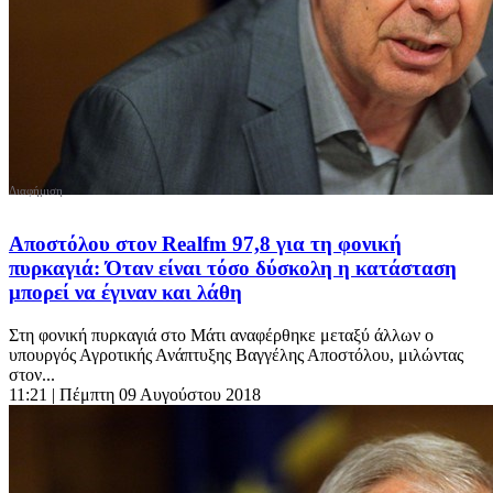
Αποστόλου στον Realfm 97,8 για τη φονική
πυρκαγιά: Όταν είναι τόσο δύσκολη η κατάσταση
μπορεί να έγιναν και λάθη
Στη φονική πυρκαγιά στο Μάτι αναφέρθηκε μεταξύ άλλων ο
υπουργός Αγροτικής Ανάπτυξης Βαγγέλης Αποστόλου, μιλώντας
στον...
11:21
| Πέμπτη 09 Αυγούστου 2018