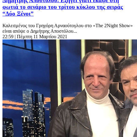
Δημήτρης Αποστόλου: Εξηγεί γιατί έκαψε στη
φωτιά το σενάριο του τρίτου κύκλου της σειράς
“Δύο Ξένοι”
Καλεσμένος του Γρηγόρη Αρναούτογλου στο «The 2Night Show»
είναι απόψε o Δημήτρης Αποστόλου...
22:59
| Πέμπτη 11 Μαρτίου 2021