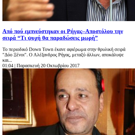
Από πού εμπνεύστηκαν οι Ρήγας–Αποστόλου την
σειρά “Τι ψυχή θα παραδώσεις μωρή”
Το περιοδικό Down Town έκανε αφιέρωμα στην θρυλική σειρά
"Δύο Ξένοι". Ο Αλέξανδρος Ρήγας, μεταξύ άλλων, αποκάλυψε
και...
01:04
| Παρασκευή 20 Οκτωβρίου 2017