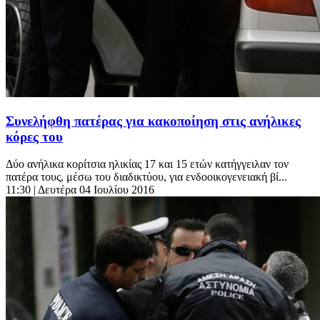
Συνελήφθη πατέρας για κακοποίηση στις ανήλικες
κόρες του
Δύο ανήλικα κορίτσια ηλικίας 17 και 15 ετών κατήγγειλαν τον
πατέρα τους, μέσω του διαδικτύου, για ενδοοικογενειακή βί...
11:30
| Δευτέρα 04 Ιουλίου 2016