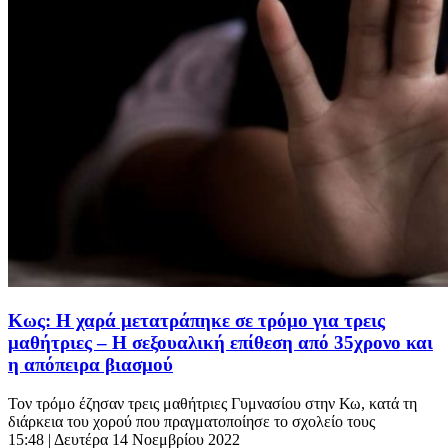
Κως: Η χαρά μετατράπηκε σε τρόμο για τρεις
μαθήτριες – Η σεξουαλική επίθεση από 35χρονο και
η απόπειρα βιασμού
Τον τρόμο έζησαν τρεις μαθήτριες Γυμνασίου στην Κω, κατά τη
διάρκεια του χορού που πραγματοποίησε το σχολείο τους
15:48
| Δευτέρα 14 Νοεμβρίου 2022