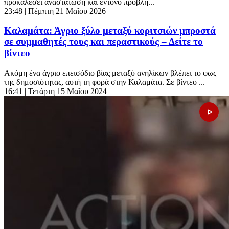
προκαλέσει αναστάτωση και έντονο προβλη...
23:48
| Πέμπτη 21 Μαΐου 2026
Καλαμάτα: Άγριο ξύλο μεταξύ κοριτσιών μπροστά
σε συμμαθητές τους και περαστικούς – Δείτε το
βίντεο
Ακόμη ένα άγριο επεισόδιο βίας μεταξύ ανηλίκων βλέπει το φως
της δημοσιότητας, αυτή τη φορά στην Καλαμάτα. Σε βίντεο ...
16:41
| Τετάρτη 15 Μαΐου 2024