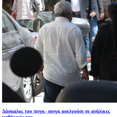
Δάσκαλος του πινγκ- πονγκ ασελγούσε σε ανήλικες
μαθήτριές του