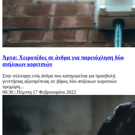
Άρτα: Χειροπέδες σε άνδρα για παρενόχληση δύο
ανήλικων κοριτσιών
Στην σύλληψη ενός άνδρα που κατηγορείται για προσβολή
γενετήσιας αξιοπρέπειας σε βάρος δύο ανήλικων κοριτσιών
προχώρη...
00:30
| Πέμπτη 17 Φεβρουαρίου 2022