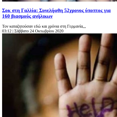
Σοκ στη Γαλλία: Συνελήφθη 52χρονος ύποπτος για
160 βιασμούς ανήλικων
Τον καταζητούσαν εδώ και χρόνια στη Γερμανία,,,
03:12
| Σάββατο 24 Οκτωβρίου 2020