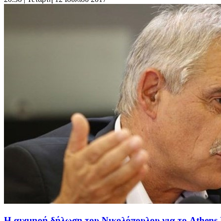
H αιχμηρή δήλωση του Νικολόπουλου για το Athens 