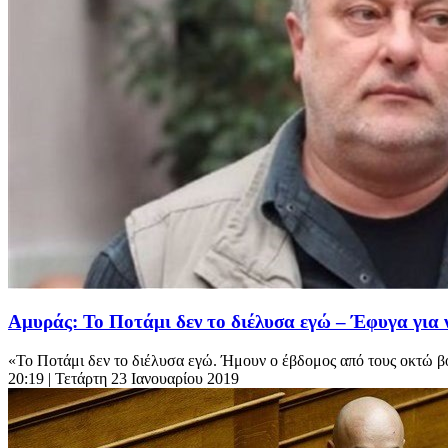
Αμυράς: Το Ποτάμι δεν το διέλυσα εγώ – Έφυγα για 
«Το Ποτάμι δεν το διέλυσα εγώ. Ήμουν ο έβδομος από τους οκτώ β
20:19
| Τετάρτη 23 Ιανουαρίου 2019