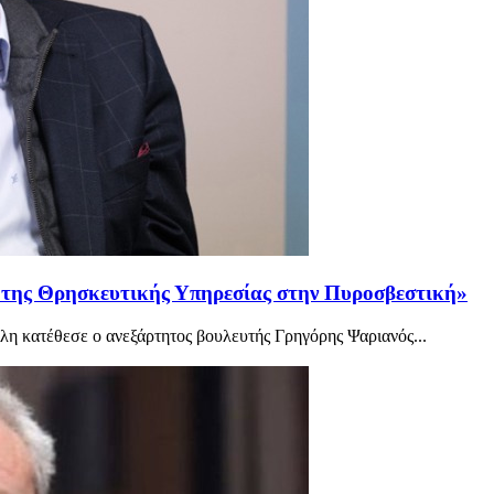
 της Θρησκευτικής Υπηρεσίας στην Πυροσβεστική»
η κατέθεσε ο ανεξάρτητος βουλευτής Γρηγόρης Ψαριανός...