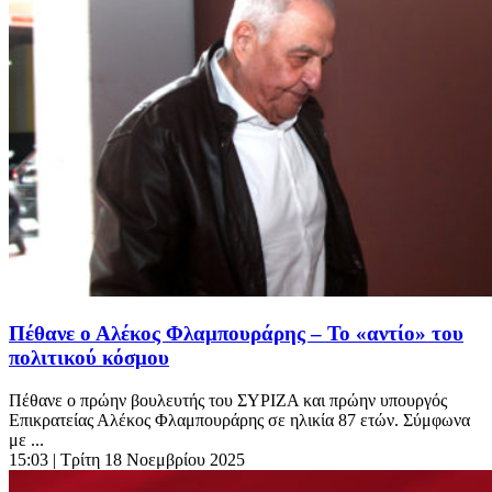
Πέθανε ο Αλέκος Φλαμπουράρης – Το «αντίο» του
πολιτικού κόσμου
Πέθανε ο πρώην βουλευτής του ΣΥΡΙΖΑ και πρώην υπουργός
Επικρατείας Αλέκος Φλαμπουράρης σε ηλικία 87 ετών. Σύμφωνα
με ...
15:03
| Τρίτη 18 Νοεμβρίου 2025