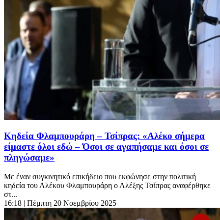
Κηδεία Φλαμπουράρη – Τσίπρας: «Αλέκο σήμερα
είμαστε όλοι εδώ – Όσοι σε αγαπήσαμε και όσοι σε
πληγώσαμε»
Με έναν συγκινητικό επικήδειο που εκφώνησε στην πολιτική
κηδεία του Αλέκου Φλαμπουράρη ο Αλέξης Τσίπρας αναφέρθηκε
στ...
16:18
| Πέμπτη 20 Νοεμβρίου 2025