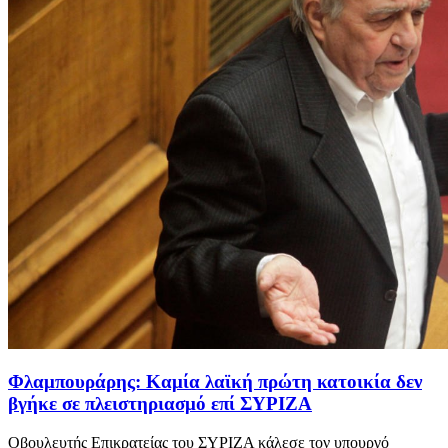
Φλαμπουράρης: Καμία λαϊκή πρώτη κατοικία δεν
βγήκε σε πλειστηριασμό επί ΣΥΡΙΖΑ
Οβουλευτής Επικρατείας του ΣΥΡΙΖΑ κάλεσε τον υπουργό