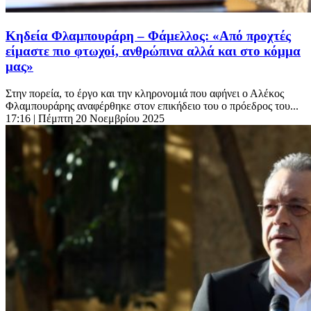
Κηδεία Φλαμπουράρη – Φάμελλος: «Από προχτές
είμαστε πιο φτωχοί, ανθρώπινα αλλά και στο κόμμα
μας»
Στην πορεία, το έργο και την κληρονομιά που αφήνει ο Αλέκος
Φλαμπουράρης αναφέρθηκε στον επικήδειο του ο πρόεδρος του...
17:16
| Πέμπτη 20 Νοεμβρίου 2025