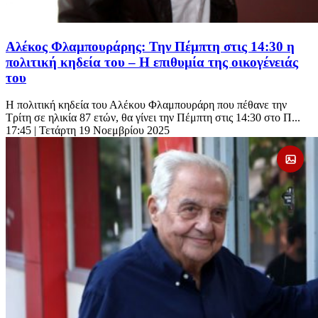
Αλέκος Φλαμπουράρης: Την Πέμπτη στις 14:30 η
πολιτική κηδεία του – Η επιθυμία της οικογένειάς
του
Η πολιτική κηδεία του Αλέκου Φλαμπουράρη που πέθανε την
Τρίτη σε ηλικία 87 ετών, θα γίνει την Πέμπτη στις 14:30 στο Π...
17:45
| Τετάρτη 19 Νοεμβρίου 2025