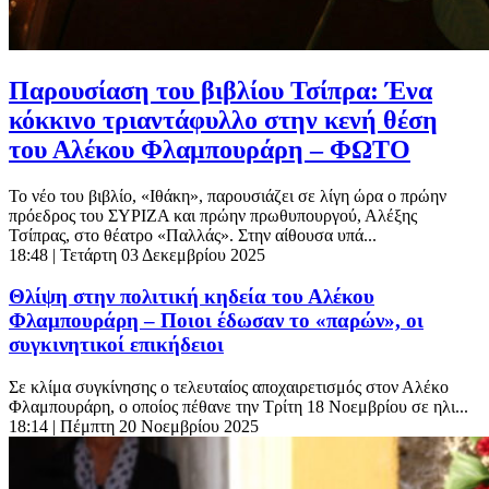
Παρουσίαση του βιβλίου Τσίπρα: Ένα
κόκκινο τριαντάφυλλο στην κενή θέση
του Αλέκου Φλαμπουράρη – ΦΩΤΟ
Το νέο του βιβλίο, «Ιθάκη», παρουσιάζει σε λίγη ώρα ο πρώην
πρόεδρος του ΣΥΡΙΖΑ και πρώην πρωθυπουργού, Αλέξης
Τσίπρας, στο θέατρο «Παλλάς». Στην αίθουσα υπά...
18:48
| Τετάρτη 03 Δεκεμβρίου 2025
Θλίψη στην πολιτική κηδεία του Αλέκου
Φλαμπουράρη – Ποιοι έδωσαν το «παρών», οι
συγκινητικοί επικήδειοι
Σε κλίμα συγκίνησης ο τελευταίος αποχαιρετισμός στον Αλέκο
Φλαμπουράρη, ο οποίος πέθανε την Τρίτη 18 Νοεμβρίου σε ηλι...
18:14
| Πέμπτη 20 Νοεμβρίου 2025