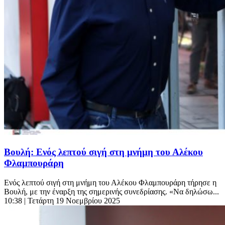
Βουλή: Ενός λεπτού σιγή στη μνήμη του Αλέκου
Φλαμπουράρη
Ενός λεπτού σιγή στη μνήμη του Αλέκου Φλαμπουράρη τήρησε η
Βουλή, με την έναρξη της σημερινής συνεδρίασης. «Να δηλώσω...
10:38
| Τετάρτη 19 Νοεμβρίου 2025