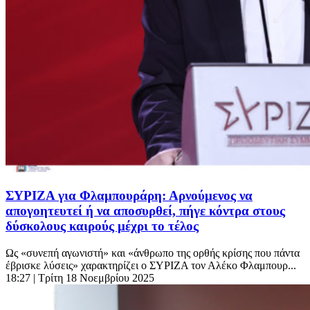
ΣΥΡΙΖΑ για Φλαμπουράρη: Αρνούμενος να
απογοητευτεί ή να αποσυρθεί, πήγε κόντρα στους
δύσκολους καιρούς μέχρι το τέλος
Ως «συνεπή αγωνιστή» και «άνθρωπο της ορθής κρίσης που πάντα
έβρισκε λύσεις» χαρακτηρίζει ο ΣΥΡΙΖΑ τον Αλέκο Φλαμπουρ...
18:27
| Τρίτη 18 Νοεμβρίου 2025