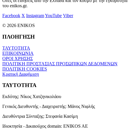
Όλες οι ειδήσεις από την Ελλάδα και τον κόσμο με την εγκυρότητα
του enikos.gr.
Facebook
X
Instagram
YouTube
Viber
© 2026 ENIKOS
ΠΛΟΗΓΗΣΗ
ΤΑΥΤΟΤΗΤΑ
ΕΠΙΚΟΙΝΩΝΙΑ
ΟΡΟΙ ΧΡΗΣΗΣ
ΠΟΛΙΤΙΚΗ ΠΡΟΣΤΑΣΙΑΣ ΠΡΟΣΩΠΙΚΩΝ ΔΕΔΟΜΕΝΩΝ
ΠΟΛΙΤΙΚΗ COOKIES
Κρατική Διαφήμιση
ΤΑΥΤΟΤΗΤΑ
Εκδότης:
Νίκος Χατζηνικολάου
Γενικός Διευθυντής - Διαχειριστής:
Μάνος Νιφλής
Διευθύντρια Σύνταξης:
Στεφανία Κασίμη
Ιδιοκτησία - Δικαιούχος domain:
ENIKOS AE