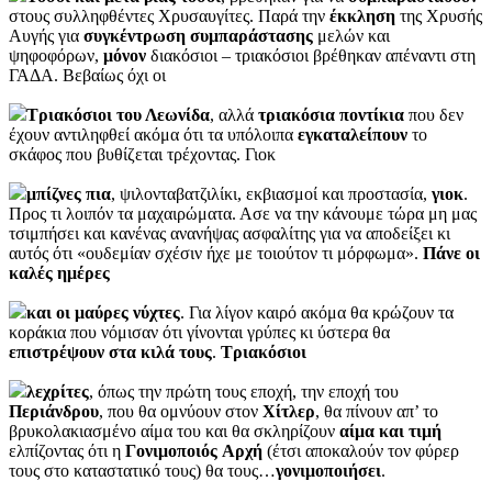
στους συλληφθέντες Χρυσαυγίτες. Παρά την
έκκληση
της Χρυσής
Αυγής για
συγκέντρωση
συμπαράστασης
μελών και
ψηφοφόρων,
μόνον
διακόσιοι – τριακόσιοι βρέθηκαν απέναντι στη
ΓΑΔΑ. Βεβαίως όχι οι
Τριακόσιοι του Λεωνίδα
, αλλά
τριακόσια
ποντίκια
που δεν
έχουν αντιληφθεί ακόμα ότι τα υπόλοιπα
εγκαταλείπουν
το
σκάφος που βυθίζεται τρέχοντας. Γιοκ
μπίζνες πια
, ψιλονταβατζιλίκι, εκβιασμοί και προστασία,
γιοκ
.
Προς τι λοιπόν τα μαχαιρώματα. Ασε να την κάνουμε τώρα μη μας
τσιμπήσει και κανένας ανανήψας ασφαλίτης για να αποδείξει κι
αυτός ότι «ουδεμίαν σχέσιν ήχε με τοιούτον τι μόρφωμα».
Πάνε οι
καλές ημέρες
και οι μαύρες νύχτες
. Για λίγον καιρό ακόμα θα κρώζουν τα
κοράκια που νόμισαν ότι γίνονται γρύπες κι ύστερα θα
επιστρέψουν στα κιλά τους
.
Τριακόσιοι
λεχρίτες
, όπως την πρώτη τους εποχή, την εποχή του
Περιάνδρου
, που θα ομνύουν στον
Χίτλερ
, θα πίνουν απ’ το
βρυκολακιασμένο αίμα του και θα σκληρίζουν
αίμα
και
τιμή
ελπίζοντας ότι η
Γονιμοποιός
Αρχή
(έτσι αποκαλούν τον φύρερ
τους στο καταστατικό τους) θα τους…
γονιμοποιήσει
.