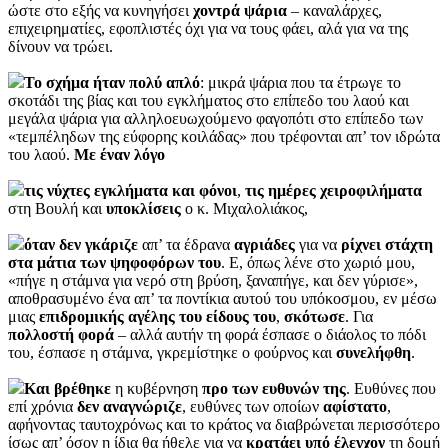
ώστε στο εξής να κυνηγήσει
χοντρά
ψάρια
– καναλάρχες,
επιχειρηματίες, εφοπλιστές όχι για να τους φάει, αλά για να της
δίνουν να τρώει.
Το σχήμα ήταν πολύ απλό
: μικρά ψάρια που τα έτρωγε το
σκοτάδι της βίας και του εγκλήματος στο επίπεδο του λαού και
μεγάλα ψάρια για αλληλοευωχούμενο φαγοπότι στο επίπεδο των
«τεμπέληδων της εύφορης κοιλάδας» που τρέφονται απ’ τον ιδρώτα
του λαού.
Με έναν λόγο
τις νύχτες
εγκλήματα και
φόνοι
,
τις ημέρες χειροφιλήματα
στη Βουλή και
υποκλίσεις
ο κ. Μιχαλολιάκος,
όταν δεν γκάριζε
απ’ τα έδρανα
αγριάδες
για να
ρίχνει στάχτη
στα μάτια των ψηφοφόρων του
. Ε, όπως λένε στο χωριό μου,
«πήγε η στάμνα για νερό στη βρύση, ξαναπήγε, και δεν γύρισε»,
αποθρασυμένο ένα απ’ τα ποντίκια αυτού του υπόκοσμου, εν μέσω
μιας
επιδρομικής αγέλης του είδους του
,
σκότωσε
. Για
πολλοστή
φορά
– αλλά αυτήν τη φορά έσπασε ο διάολος το πόδι
του, έσπασε η στάμνα, γκρεμίστηκε ο φούρνος και
συνελήφθη
.
Και βρέθηκε
η κυβέρνηση
προ των ευθυνών της
. Ευθύνες που
επί χρόνια
δεν
αναγνώριζε
, ευθύνες των οποίων
αφίστατο
,
αφήνοντας ταυτοχρόνως και το κράτος να διαβρώνεται περισσότερο
ίσως απ’ όσον η ίδια θα ήθελε για να
κρατάει υπό έλεγχον
τη δομή