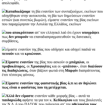
απολειφάδι.
Καταδικάζουμε
τη βία εναντίον των συνταξιούχων, εκείνων που
οδηγήθηκαν στην αυτοκτονία, τη βία των δημεύσεων εναντίον
εστιών (και συνεπώς βωμών), είμαστε εναντίον της βίας εκείνων
που παραχώρησαν την Ασυλία της Ελλάδος, εκείνων
που αποκρύπτουν
απ’ τον ελληνικό λαό ότι έχουν
υπογράψει
πως
δεν
μπορούν
να επαναδιαπραγματευθούν τις δανειακές
συμβάσεις,
είμαστε εναντίον της βίας που οδήγησε και οδηγεί παιδιά να
πεινούν
και να
κρυώνουν
.
Είμαστε
εναντίον
της βίας που ασκούν οι
μπάχαλοι
, οι
προβοκάτορες
, οι
Χρυσαυγίτες
και οι «
μπάτσοι
», όταν
διαλύουν
τις διαδηλώσεις
, όταν βάζουν φωτιά στη
Μαρφίν
διαπράττοντας
έτσι τέσσερις φόνους.
Είμαστε εναντίον της φασιστικής βίας ό,τι κι αν δηλώνει
πως είναι ο φασίστας που τη μετέρχεται.
Αλλά δεν είμαστε
εναντίον κάθε μορφής βίας – αυτά τα
παιδαριώδη
αφήστε τα για τον κ.
Κεδίκογλου
και τους βουλευτές
της Ν.Δ. ή του ΠΑΣΟΚ που πιάνονται απ’ την
ηθελημένη τους