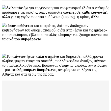
Αν λοιπόν
όχι για τη γέννηση του νεοφασισμού (διότι ο ναζισμός
προϋπήρχε της κρίσης, όπως άλλωστε υπάρχει σε
κάθε
κοινωνία
),
αλλά για τη γιγάντωσε του ευθύνεται (κυρίως) η κρίση,
άλλο
τόσον
ευθύνεται
και το κράτος, διά των διαδοχικών
κυβερνήσεων του δικομματισμού, διότι στα «έργα και τις ημέρες»
του
υποκόσμου
, έβλεπε ο «
καλός
κόσμος
» να εξυπηρετούνται και
τα δικά του
συμφέροντα
.
Το παίγνιον ήταν καλά στημένο
και διήρκεσε πολλά χρόνια –
πλήθος ψυχών έφαγε το σκοτάδι, πολλά κεφάλια άνοιξαν, πήγαινε
το νταβατζιλίκι σύννεφο, βούλωναν στόματα, μπούκωναν στόματα
– μια «
αυλή μαύρων θαυμάτων
», ανεφύη στα σπλάχνα της
Αθήνας και στα πέριξ της χώρας.