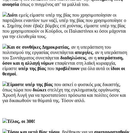
ανοησία
όπως ο πνιγμένος απ’ τα μαλλιά του.
Διότι
εμείς είμαστε υπέρ της βίας που χρησιμοποίησαν οι
παρτιζάνοι εναντίον των ναζί, υπέρ της βίας που χρησιμοποίησε ο
κ. Σημίτης όταν έβαζε βόμβες επί χούντας, είμαστε υπέρ της βίας
που χρησιμοποιούν οι Κούρδοι, οι Παλαιστίνιοι κι όσοι μάχονται
για την ελευθερία τους.
Και σε συνθήκες Δημοκρατίας
, αν η υπεράσπιση του
πολιτισμού της εργασίας συνεπάγεται
απεργίες
, αν η υπεράσπιση
του Συντάγματος συνεπάγεται
διαδηλώσεις
, αν η
υπεράσπιση,
όσον και η αλλαγή νόμων
επαφίενται στη λαϊκή κυριαρχία,
είμαστε
υπέρ της βίας
που
προβλέπουν
για όλα αυτά οι
ίδιοι οι
θεσμοί
.
Είμαστε υπέρ της βίας
που ασκεί ο φυσικός μας δικαστής,
όπως τώρα που
διώκει
στελέχη της εγκληματικής οργάνωσης
Χρυσή Αυγή για να προστατεύσει πρόσωπα και πολίτες όσον και
για δικαιωθούν τα θύματά της. Τόσον απλό.
Τέλος, οι 300!
Τόσοι και μετά βίας τόσοι
, βρέθηκαν για να
συμπαρασταθούν