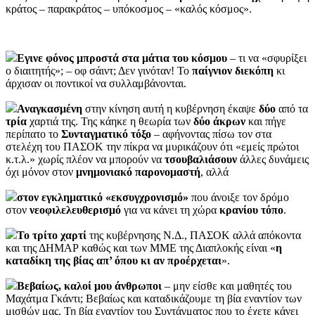
κράτος – παρακράτος – υπόκοσμος – «καλός κόσμος».
Εγινε φόνος μπροστά στα μάτια του κόσμου
– τι να «σφυρίξει
ο διαιτητής»; – οφ σάιντ; Δεν γινόταν! Το
παίγνιον
διεκόπη
κι
άρχισαν οι ποντικοί να συλλαμβάνονται.
Αναγκασμένη
στην κίνηση αυτή η κυβέρνηση έκαψε
δύο
από τα
τρία
χαρτιά της. Της κάηκε η θεωρία των
δύο
άκρων
και πήγε
περίπατο το
Συνταγματικό
τόξο
– αφήνοντας πίσω τον στα
στελέχη του ΠΑΣΟΚ την πίκρα να μυρικάζουν ότι «εμείς πρώτοι
κ.τ.λ.» χωρίς πλέον να μπορούν να
τσουβαλιάσουν
άλλες δυνάμεις
όχι μόνον στον
μνημονιακό
παρονομαστή
, αλλά
στον εγκληματικό «εκσυγχρονισμό»
που άνοιξε τον δρόμο
στον
νεοφιλελευθερισμό
για να κάνει τη χώρα
κρανίου
τόπο
.
Το τρίτο χαρτί
της κυβέρνησης Ν.Δ., ΠΑΣΟΚ αλλά απόκοντα
και της ΔΗΜΑΡ καθώς και των ΜΜΕ της Διαπλοκής είναι «
η
καταδίκη της βίας απ’ όπου κι αν προέρχεται
».
Βεβαίως, καλοί μου άνθρωποι
– μην είσθε και μαθητές του
Μαχάτμα Γκάντι; Βεβαίως και καταδικάζουμε τη βία εναντίον των
μισθών μας. Τη βία εναντίον του Συντάγματος που το έχετε κάνει