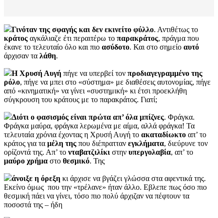
Γινόταν της σφαγής και δεν εκινείτο φύλλο
. Αντιθέτως το
κράτος
αγκάλιαζε έτι περαιτέρω το
παρακράτος
, πράγμα που
έκανε το τελευταίο όλο και πιο
ασύδοτο
. Και στο σημείο
αυτό
άρχισαν τα
λάθη
.
Η Χρυσή Αυγή
πήγε να υπερβεί τον
προδιαγεγραμμένο
της
ρόλο
, πήγε να μπει στο «σύστημα» με διαθέσεις αυτονομίας, πήγε
από «κινηματική» να γίνει «συστημική» κι έτσι προεκλήθη
σύγκρουση του κράτους με το παρακράτος. Γιατί;
Διότι ο φασισμός είναι πρώτα απ’ όλα μπίζνες
. Φράγκα.
Φράγκα μαύρα, φράγκα λερωμένα με αίμα, αλλά φράγκα! Τα
τελευταία χρόνια έχοντας η Χρυσή Αυγή το
ακαταδίωκτο
απ’ το
κράτος για τα
μέλη
της
που διέπρατταν
εγκλήματα
, διεύρυνε τον
ορίζοντά της. Απ’ το
νταβατζιλίκι
στην
υπεργολαβία
, απ’ το
μαύρο
χρήμα
στο
θεσμικό
. Της
άνοιξε
η όρεξη
κι άρχισε να βγάζει γλώσσα στα αφεντικά της.
Εκείνο όμως που την «τρέλανε» ήταν άλλο. Εβλεπε πως όσο πιο
θεσμική πάει να γίνει, τόσο πιο πολύ άρχιζαν να πέφτουν τα
ποσοστά της – ήδη