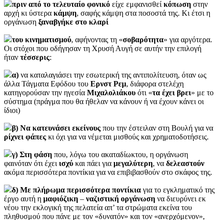
πριν από το τελευταίο φονικό
είχε εμφανισθεί
κόπωση
στην
αρχή κι ύστερα
κάμψη
, σαφής κάμψη στα ποσοστά της. Κι έτσι η
οργάνωση
ξαναβγήκε στο κλαρί
του κινηματισμού
, αφήνοντας τη «
σοβαρότητα
» για αργότερα.
Οι στόχοι που οδήγησαν τη Χρυσή Αυγή σε αυτήν την επιλογή
ήταν
τέσσερις
:
α)
να καταλαγιάσει την εσωτερική της αντιπολίτευση, όταν ως
άλλα Τάγματα Εφόδου του
Ερνστ Ρεμ
, διάφορα στελέχη
κατηγορούσαν την ηγεσία
Μιχαλολιάκου
ότι «
τα έχει βρει
» με το
σύστημα (πράγμα που θα ήθελαν να κάνουν ή να έχουν κάνει οι
ίδιοι)
β) Να κατευνάσει εκείνους
που την έστειλαν στη Βουλή για να
ρίχνει
φάπες
κι όχι για να νέμεται μισθούς και χρηματοδοτήσεις.
γ) Στη φάση
που, λόγω του ακαταδίωκτου, η οργάνωση
φαινόταν ότι έχει
ισχύ
και πάει για
μεγαλύτερη
, να
δελεαστούν
ακόμα περισσότερα ποντίκια για να επιβιβασθούν στο σκάφος της.
δ) Με πλήρωμα περισσότερα ποντίκια
για το εγκληματικό της
έργο αυτή η
μαφιόζικη
–
ναζιστική
οργάνωση
να διευρύνει εκ
νέου την εκλογική της πελατεία απ’ τα στρώματα εκείνα του
πληθυσμού που πάνε με τον «δυνατόν» και τον «ανερχόμενον»,