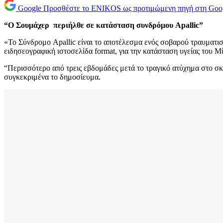
Google
Προσθέστε το ENIKOS ως προτιμώμενη πηγή στη Goo
“Ο Σουμάχερ περιήλθε σε κατάσταση συνδρόμου Apallic”
«Το Σύνδρομο Apallic είναι το αποτέλεσμα ενός σοβαρού τραυματι
ειδησεογραφική ιστοσελίδα format, για την κατάσταση υγείας του 
“Περισσότερο από τρεις εβδομάδες μετά το τραγικό ατύχημα στο σ
συγκεκριμένα το δημοσίευμα.