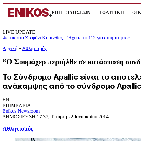
ENIKOS
.
ΡΟΗ ΕΙΔΗΣΕΩΝ
ΠΟΛΙΤΙΚΗ
ΟΙ
LIVE UPDATE
Φωτιά στο Στεφάνι Κορινθίας – Ήχησε το 112 για ετοιμότητα
»
Αρχική
»
Αθλητισμός
“Ο Σουμάχερ περιήλθε σε κατάσταση συνδ
Το Σύνδρομο Apallic είναι το αποτ
ανάκαμψης από το σύνδρομο Apalli
EN
ΕΠΙΜΕΛΕΙΑ
Enikos Newsroom
ΔΗΜΟΣΙΕΥΣΗ
17:37, Τετάρτη 22 Ιανουαρίου 2014
Αθλητισμός