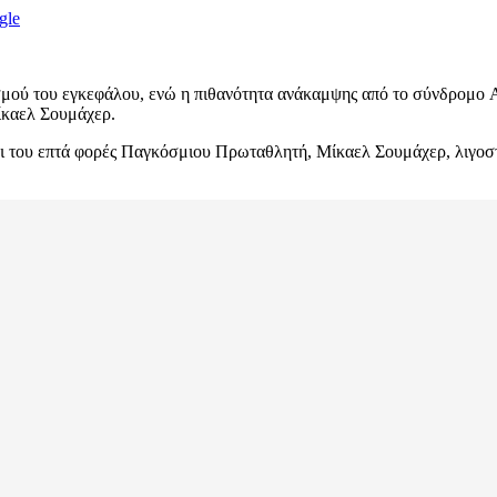
gle
σμού του εγκεφάλου, ενώ η πιθανότητα ανάκαμψης από το σύνδρομο Ap
Μίκαελ Σουμάχερ.
κι του επτά φορές Παγκόσμιου Πρωταθλητή, Μίκαελ Σουμάχερ, λιγοστ