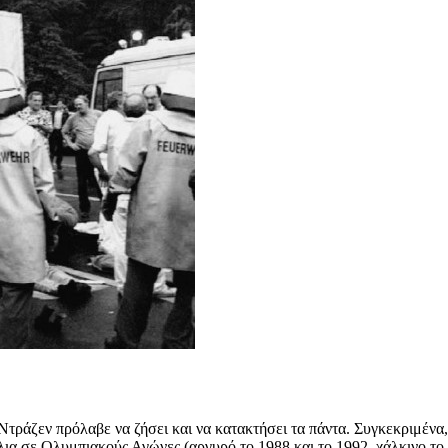
Ντράζεν πρόλαβε να ζήσει και να κατακτήσει τα πάντα. Συγκεκριμέν
ια σε Ολυμπιακούς Αγώνες (αργυρό το 1988 και το 1992, χάλκινο τ