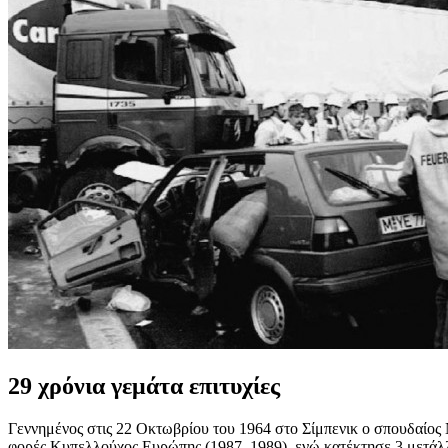
29 χρόνια γεμάτα επιτυχίες
Γεννημένος στις 22 Οκτωβρίου του 1964 στο Σίμπενικ ο σπουδαίος 
φορές Κυπελλούχος Ευρώπης (1987, 1989), ενώ κατέκτησε 3 μετάλλ