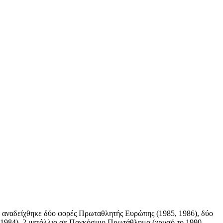
α, αναδείχθηκε δύο φορές Πρωταθλητής Ευρώπης (1985, 1986), δύο
ο 1984), 2 μετάλλια σε Παγκόσμιο Πρωτάθλημα (χρυσό το 1990,