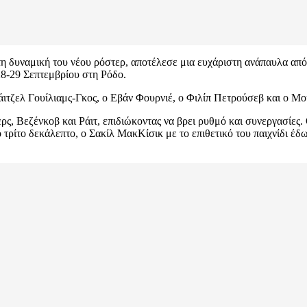
η δυναμική του νέου ρόστερ, αποτέλεσε μια ευχάριστη ανάπαυλα από 
28-29 Σεπτεμβρίου στη Ρόδο.
άιτζελ Γουίλιαμς-Γκος, ο Εβάν Φουρνιέ, ο Φιλίπ Πετρούσεβ και ο Μ
ρς, Βεζένκοβ και Ράιτ, επιδιώκοντας να βρει ρυθμό και συνεργασίες
ο τρίτο δεκάλεπτο, ο Σακίλ ΜακΚίσικ με το επιθετικό του παιχνίδι έ