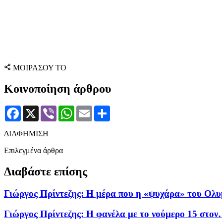
ΜΟΙΡΑΣΟΥ ΤΟ
Κοινοποίηση άρθρου
Facebook
X
Viber
WhatsApp
Email
Μοιραστείτε
ΔΙΑΦΗΜΙΣΗ
Επιλεγμένα άρθρα
Διαβάστε επίσης
Γιώργος Πρίντεζης: Η μέρα που η «ψυχάρα» του Ολ
Γιώργος Πρίντεζης: Η φανέλα με το νούμερο 15 στ