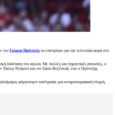
με τον
Γιώργο Πρίντεζη
να επιστρέφει για την τελευταία φορά στο
ική διάσταση του αγώνα. Με πολλές και σημαντικές απουσίες, ο
ν Τάιλερ Ντόρσεϊ και τον Σάσα Βεζένκοβ, ενώ ο Πρίντεζης
ο παλαίμαχος φόργουορντ κατέγραψε μια κινηματογραφική στιγμή,