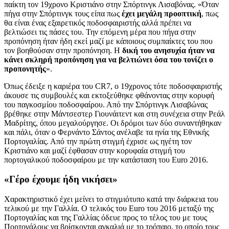
παίκτη τον 19χρονο Κριστιάνο στην Σπόρτινγκ Λισαβόνας. «Όταν
πήγα στην Σπόρτινγκ τους είπα πως
έχει μεγάλη προοπτική
, πως
θα είναι ένας εξαιρετικός ποδοσφαιριστής αλλά πρέπει να
βελτιώσει τις πάσες του. Την επόμενη μέρα που πήγα στην
προπόνηση ήταν ήδη εκεί μαζί με κάποιους συμπαίκτες του που
τον βοηθούσαν στην προπόνηση. Η
δική του ανησυχία ήταν να
κάνει σκληρή προπόνηση για να βελτιώνει όσα του τονίζει ο
προπονητής
».
Όπως έδειξε η καριέρα του CR7, ο 19χρονος τότε ποδοσφαιριστής
άκουσε τις συμβουλές και εκτοξεύθηκε φθάνοντας στην κορυφή
του παγκοσμίου ποδοσφαίρου. Από την Σπόρτινγκ Λισαβώνας
βρέθηκε στην Μάντσεστερ Γιουνάιτεντ και στη συνέχεια στην Ρεάλ
Μαδρίτης, όπου μεγαλούργησε. Οι δρόμοι των δύο συναντήθηκαν
και πάλι, όταν ο Φερνάντο Σάντος ανέλαβε τα ηνία της Εθνικής
Πορτογαλίας. Από την πρώτη στιγμή έχρισε ως ηγέτη τον
Κριστιάνο και μαζί έφθασαν στην κορυφαία στιγμή του
πορτογαλικού ποδοσφαίρου με την κατάσταση του Euro 2016.
«Γέρο έχουμε ήδη νικήσει»
Χαρακτηριστικό έχει μείνει το στιγμιότυπο κατά την διάρκεια του
τελικού με την Γαλλία. Ο τελικός του Euro του 2016 μεταξύ της
Πορτογαλίας και της Γαλλίας όδευε προς το τέλος του με τους
Πορτογάλους να βρίσκονται αγκαλιά με το τρόπαιο, το οποίο τους