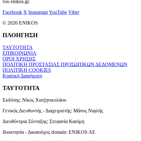
του enikos.gr.
Facebook
X
Instagram
YouTube
Viber
© 2026 ENIKOS
ΠΛΟΗΓΗΣΗ
ΤΑΥΤΟΤΗΤΑ
ΕΠΙΚΟΙΝΩΝΙΑ
ΟΡΟΙ ΧΡΗΣΗΣ
ΠΟΛΙΤΙΚΗ ΠΡΟΣΤΑΣΙΑΣ ΠΡΟΣΩΠΙΚΩΝ ΔΕΔΟΜΕΝΩΝ
ΠΟΛΙΤΙΚΗ COOKIES
Κρατική Διαφήμιση
ΤΑΥΤΟΤΗΤΑ
Εκδότης:
Νίκος Χατζηνικολάου
Γενικός Διευθυντής - Διαχειριστής:
Μάνος Νιφλής
Διευθύντρια Σύνταξης:
Στεφανία Κασίμη
Ιδιοκτησία - Δικαιούχος domain:
ENIKOS AE