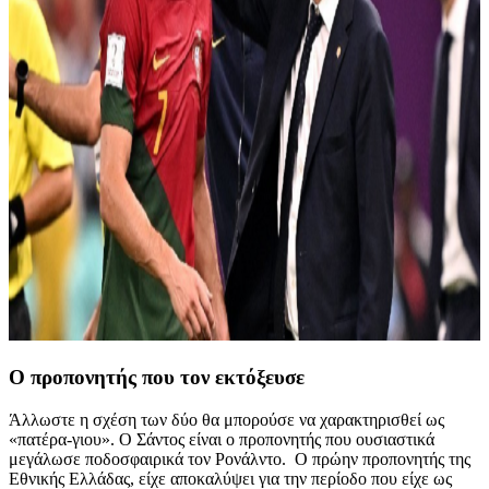
Ο προπονητής που τον εκτόξευσε
Άλλωστε η σχέση των δύο θα μπορούσε να χαρακτηρισθεί ως
«πατέρα-γιου». Ο Σάντος είναι ο προπονητής που ουσιαστικά
μεγάλωσε ποδοσφαιρικά τον Ρονάλντο. Ο πρώην προπονητής της
Εθνικής Ελλάδας, είχε αποκαλύψει για την περίοδο που είχε ως