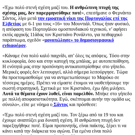
«Έχω πολύ στενή σχέση μαζί του.
Η ανθρώπινη πτυχή της
σχέσης μας, δεν παρερμηνεύθηκε ποτέ
», επεσήμανε ο Φερνάντο
Σάντος, λίγο μετά
την εμφατική νίκη της Πορτογαλίας επί της
Ελβετίας
με 6-1 για τους «16» του Μουντιάλ. Όπως ήταν φυσικό,
η απόφαση του Πορτογάλου ομοσπονδιακού τεχνικού, ν’ αφήσει
εκτός αρχικής 11άδας τον Κριστιάνο Ρονάλντο, για πειθαρχικό
παράπτωμα, σχεδόν «
μονοπώλησε» το δημοσιογραφικό
ενδιαφέρον
.
«Κάναμε ένα πολύ καλό παιχνίδι, απ’ όλες τις απόψεις. Τόσο στην
κυκλοφορία, όσο και στην κατοχή της μπάλας, με αυτοπεποίθηση.
Η ενότητά μας στην προπόνηση αντικατοπτρίσθηκε στο γήπεδο.
Μερικές φορές δεν λειτουργεί, αλλά σήμερα λειτούργησε. Τώρα
θα προετοιμασθούμε για να αντιμετωπίσουμε το Μαρόκο σε
τέσσερις ημέρες. Πρέπει να είμαστε έτοιμοι να υιοθετήσουμε την
σωστή στρατηγική. Σχετικά με τον Κριστιάνο, έχω ήδη μιλήσει.
Αυτά τα θέματα έχουν λυθεί, είναι παρελθόν.
Μπήκε στο γήπεδο
με πολλή αποφασιστικότητα. Εγώ, σκέπτομαι αυτήν την ομάδα ως
σύνολο», είπε με νόημα ο
Σάντος
και πρόσθεσε:
«Έχω πολύ στενή σχέση μαζί του. Τον ξέρω από τα 19 του και
έχουμε αναπτύξει μια δυνατή σχέση. Η ανθρώπινη πτυχή δεν
παρεξηγήθηκε ποτέ. Είμαι προπονητής, είναι παίκτης, ξέρει τι να
κάνει κατά την διάρκεια του αγώνα. Για εμένα είναι πολύ