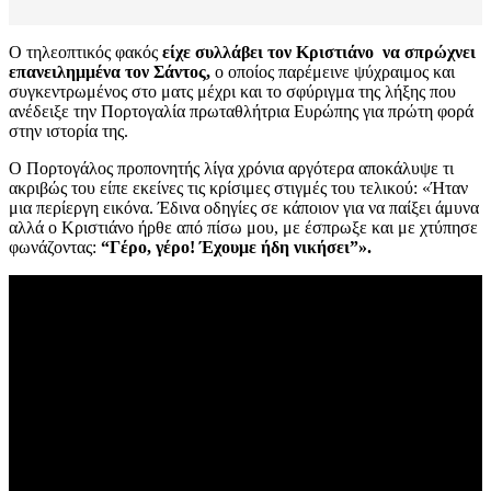
Ο τηλεοπτικός φακός
είχε συλλάβει τον Κριστιάνο να σπρώχνει
επανειλημμένα τον Σάντος,
ο οποίος παρέμεινε ψύχραιμος και
συγκεντρωμένος στο ματς μέχρι και το σφύριγμα της λήξης που
ανέδειξε την Πορτογαλία πρωταθλήτρια Ευρώπης για πρώτη φορά
στην ιστορία της.
Ο Πορτογάλος προπονητής λίγα χρόνια αργότερα αποκάλυψε τι
ακριβώς του είπε εκείνες τις κρίσιμες στιγμές του τελικού: «Ήταν
μια περίεργη εικόνα. Έδινα οδηγίες σε κάποιον για να παίξει άμυνα
αλλά ο Κριστιάνο ήρθε από πίσω μου, με έσπρωξε και με χτύπησε
φωνάζοντας:
“Γέρο, γέρο! Έχουμε ήδη νικήσει”».