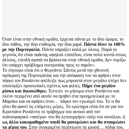
Όταν είναι στην εθνική ομάδα, έρχεται πάντα με το ίδιο όραμα, το
ίδιο πάθος, την ίδια επιθυμία, την ίδια χαρά.
Πάντα δίνει το 100%
με την Πορτογαλία.
Πάντα ταιριάζει καλά με όλους. Παρά το
γεγονός ότι είναι παίκτης υψηλού επιπέδου, είναι πολύ κοντά στους
άλλους, επειδή αγαπά να βρίσκεται στην εθνική ομάδα. Δεν νομίζω
ότι υπάρχει πρόβλημα νοοτροπίας προς το παρόν».
Το σίγουρο είναι ότι ο Φερνάντο Σάντος μετά την χθεσινή
πρόκριση της Πορτογαλίας και την απόφαση του να αφήσει στον
πάγκο τον Ρονάλντο απέδειξε πως μπροστά στον μεγάλο στόχο δεν
υπολογίζει προσωπικές σχέσεις και φιλίες.
Πήρε ένα μεγάλο
ρίσκο και δικαιώθηκε.
Έστειλε το μήνυμα στον Ρονάλντο και
πλέον περιμένει από αυτόν να ηγηθεί στα προημιτελικά με το
Μαρόκο και να αφήσει στον… πάγκο τον εγωισμό του. Το τι θα
γίνει θα φανεί τις επόμενες μέρες. Το ερώτημα είναι ότι αν για τον
Κριστιάνο Ρονάλντο το τράβηγμα του αυτιού από τον
ποδοσφαιρικό «πατέρα» του θα λειτουργήσει υπέρ του συνόλου, ή
ως άλλο κακομαθημένο παιδί θα μουτρώσει και θα σταυρώσει
τα χέρια του
. Στην συγκριμένη περίπτωση τα χρυσά… πόδια του.