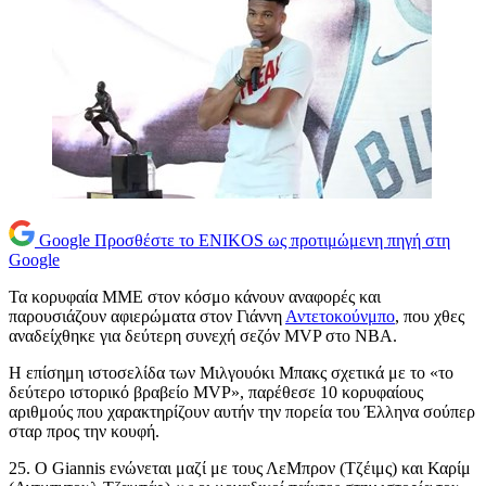
Google
Προσθέστε το ENIKOS ως προτιμώμενη πηγή στη
Google
Τα κορυφαία ΜΜΕ στον κόσμο κάνουν αναφορές και
παρουσιάζουν αφιερώματα στον Γιάννη
Αντετοκούνμπο
, που χθες
αναδείχθηκε για δεύτερη συνεχή σεζόν MVP στο ΝΒΑ.
H επίσημη ιστοσελίδα των Μιλγουόκι Μπακς σχετικά με το «το
δεύτερο ιστορικό βραβείο MVP», παρέθεσε 10 κορυφαίους
αριθμούς που χαρακτηρίζουν αυτήν την πορεία του Έλληνα σούπερ
σταρ προς την κουφή.
25. Ο Giannis ενώνεται μαζί με τους ΛεΜπρον (Τζέιμς) και Καρίμ