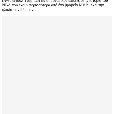
(Αντμπντουλ Τζαμπάρ) ως οι μοναδικοί παίκτες στην ιστορία του
NBA που έχουν περισσότερα από ένα βραβεία MVP μέχρι την
ηλικία των 25 ετών.