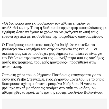
«Οι δικηγόροι που εκπροσωπούν τον αθλητή ζήτησαν να
αναβληθεί ως την Τρίτη η διαδικασία της αίτησης αποφυλάκισης με
εγγύηση ώστε να έχουν το χρόνο να διεξαγάγουν τη δική τους
έρευνα σχετικά με τις συνθήκες της τραγωδίας», υπογραμμίζουν.
Ο Πιστόριους «κατέστησε σαφές ότι θα ήθελε να στείλει τα
βαθύτερα συλλυπητήριά του στην οικογένεια της Ρέεβα. . . οι
σκέψεις μας και οι προσευχές μας σήμερα θα πρέπει να είναι για
την Ρέεβα και την οικογένειά της — ανεξάρτητα από τις συνθήκες
αυτής της τρομερής, τρομερής τραγωδίας», προστίθεται στην
ανακοίνωση.
Σταρ στη χώρα του, ο 26χρονος Πιστόριους κατηγορείται για το
φόνο της Ρέεβα Στέενκαμπ, ενός 29χρονου μοντέλου, με το οποίο
διατηρούσε σχέση από τον περασμένο Νοέμβριο. Η γυναίκα
βρέθηκε νεκρή με τέσσερις σφαίρες στο σπίτι του διάσημου
αθλητή χθες το πρωί, ανήμερα της εορτής του Αγίου Βαλεντίνου.