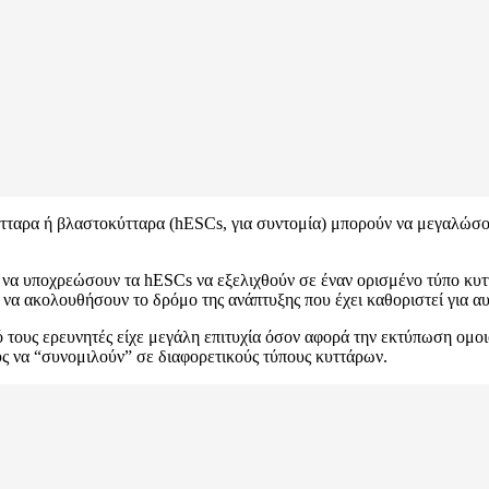
τταρα ή βλαστοκύτταρα (hESCs, για συντομία) μπορούν να μεγαλώσουν 
ν να υποχρεώσουν τα hESCs να εξελιχθούν σε έναν ορισμένο τύπο κυτ
α να ακολουθήσουν το δρόμο της ανάπτυξης που έχει καθοριστεί για αυ
ό τους ερευνητές είχε μεγάλη επιτυχία όσον αφορά την εκτύπωση ομο
υς να “συνομιλούν” σε διαφορετικούς τύπους κυττάρων.