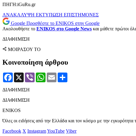
ΠΗΓΗ:iGuRu.gr
ΑΝΑΚΑΛΥΨΗ
ΕΚΤΥΠΩΣΗ
ΕΠΙΣΤΗΜΟΝΕΣ
Google
Προσθέστε το ENIKOS στην Google
Ακολουθήστε το
ENIKOS στο Google News
και μάθετε πρώτοι όλες
ΔΙΑΦΗΜΙΣΗ
ΜΟΙΡΑΣΟΥ ΤΟ
Κοινοποίηση άρθρου
Facebook
X
Viber
WhatsApp
Email
Μοιραστείτε
ΔΙΑΦΗΜΙΣΗ
ΔΙΑΦΗΜΙΣΗ
ENIKOS
Όλες οι ειδήσεις από την Ελλάδα και τον κόσμο με την εγκυρότητα τ
Facebook
X
Instagram
YouTube
Viber