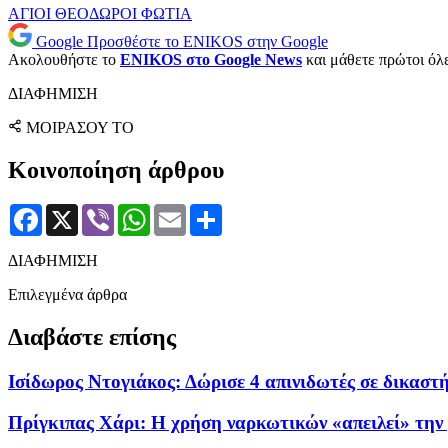
ΑΓΙΟΙ ΘΕΟΔΩΡΟΙ
ΦΩΤΙΑ
Google
Προσθέστε το ENIKOS στην Google
Ακολουθήστε το
ENIKOS στο Google News
και μάθετε πρώτοι όλες
ΔΙΑΦΗΜΙΣΗ
ΜΟΙΡΑΣΟΥ ΤΟ
Κοινοποίηση άρθρου
Facebook
X
Viber
WhatsApp
Email
Μοιραστείτε
ΔΙΑΦΗΜΙΣΗ
Επιλεγμένα άρθρα
Διαβάστε επίσης
Ισίδωρος Ντογιάκος: Δώρισε 4 απινιδωτές σε δικαστ
Πρίγκιπας Χάρι: Η χρήση ναρκωτικών «απειλεί» την