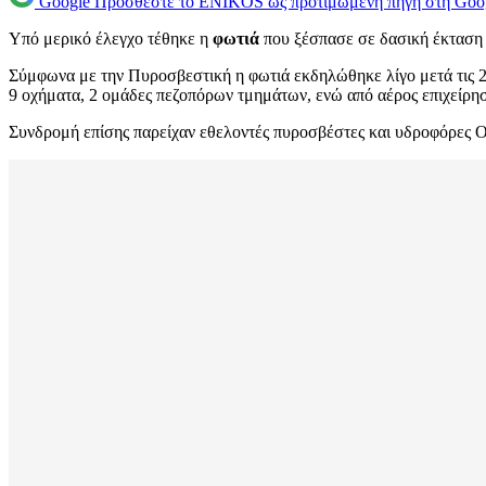
Google
Προσθέστε το ENIKOS ως προτιμώμενη πηγή στη Goo
Υπό μερικό έλεγχο τέθηκε η
φωτιά
που ξέσπασε σε δασική έκτασ
Σύμφωνα με την Πυροσβεστική η φωτιά εκδηλώθηκε λίγο μετά τις 2 
9 οχήματα, 2 ομάδες πεζοπόρων τμημάτων, ενώ από αέρος επιχείρησ
Συνδρομή επίσης παρείχαν εθελοντές πυροσβέστες και υδροφόρες 