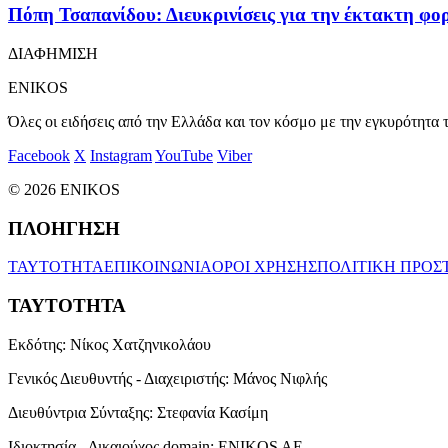
Πόπη Τσαπανίδου: Διευκρινίσεις για την έκτακτη φ
ΔΙΑΦΗΜΙΣΗ
ENIKOS
Όλες οι ειδήσεις από την Ελλάδα και τον κόσμο με την εγκυρότητα τ
Facebook
X
Instagram
YouTube
Viber
© 2026 ENIKOS
ΠΛΟΗΓΗΣΗ
ΤΑΥΤΟΤΗΤΑ
ΕΠΙΚΟΙΝΩΝΙΑ
ΟΡΟΙ ΧΡΗΣΗΣ
ΠΟΛΙΤΙΚΗ ΠΡΟΣ
ΤΑΥΤΟΤΗΤΑ
Εκδότης:
Νίκος Χατζηνικολάου
Γενικός Διευθυντής - Διαχειριστής:
Μάνος Νιφλής
Διευθύντρια Σύνταξης:
Στεφανία Κασίμη
Ιδιοκτησία - Δικαιούχος domain:
ENIKOS AE