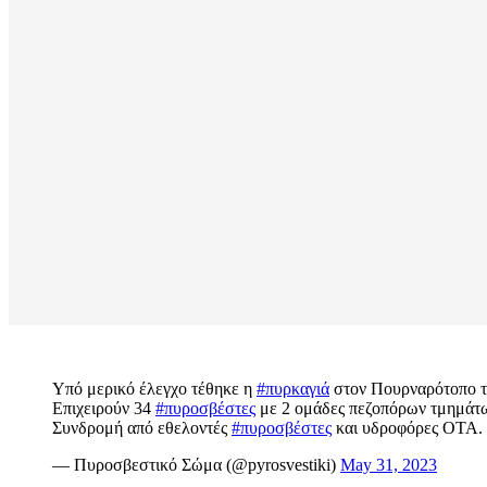
Υπό μερικό έλεγχο τέθηκε η
#πυρκαγιά
στον Πουρναρότοπο τ
Επιχειρούν 34
#πυροσβέστες
με 2 ομάδες πεζοπόρων τμημάτων
Συνδρομή από εθελοντές
#πυροσβέστες
και υδροφόρες ΟΤΑ.
— Πυροσβεστικό Σώμα (@pyrosvestiki)
May 31, 2023