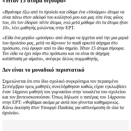
«Ήταν 15 άτομα σίγουρα»
«Βγαίναμε έξω από το σχολείο και είδαμε ένα «τσούρμο» άτομα να
είναι πάνω στον αδελφό του κολλητού μου και μας είπε ένας φίλος
του, ότι τον έδειραν πέντε άτομα, ενώ μετά μάθαμε ότι τα άτομα ήταν
10»
, λέει μαθητής μιλώντας στην ΕΡΤ.
«Είδα ένα μεγάλο «μπούγιο» από άτομα να έρχεται από την μια μεριά
του σχολείου μας, μετά να δέρνουν το παιδί αρκετά άσχημα στο
πρόσωπο, ενώ έφυγαν από το ίδιο σημείο. Ήταν 15 άτομα σίγουρα.
Τον είδα να έχει πάγο στο πρόσωπο και να είναι σε άσχημη
κατάσταση με αίματα»,
ανέφερε άλλος συμμαθητής.
Δεν είναι το μοναδικό περιστατικό
Σημειώνεται ότι στο ίδιο σχολικό συγκρότημα τον περασμένο
Σεπτέμβριο τρεις μαθητές συνελήφθησαν καθώς είχαν εγκλωβίσει
έναν 14χρονο μαθητή του γυμνασίου στην τουαλέτα του σχολείου
και τον βιντεοσκοπούσαν. Όπως δήλωσε ο πατέρας του 14χρονου
στην ΕΡΤ:
«Φοβάμαι ακόμα με αυτά που γίνονται καθημερινώς.
Κάνω έκκληση στον Υπουργό Παιδείας για αστυνόμευση σε όλα τα
σχολεία».