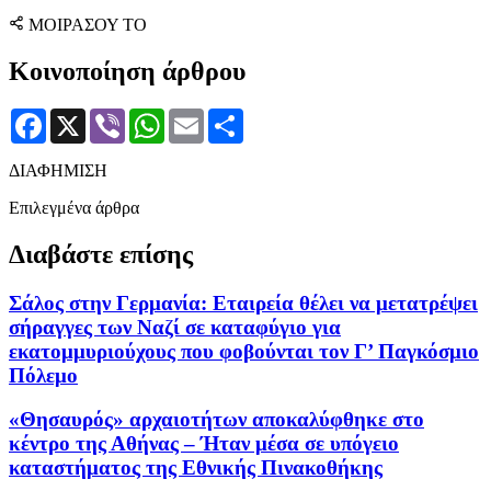
ΜΟΙΡΑΣΟΥ ΤΟ
Κοινοποίηση άρθρου
Facebook
X
Viber
WhatsApp
Email
Μοιραστείτε
ΔΙΑΦΗΜΙΣΗ
Επιλεγμένα άρθρα
Διαβάστε επίσης
Σάλος στην Γερμανία: Εταιρεία θέλει να μετατρέψει
σήραγγες των Ναζί σε καταφύγιο για
εκατομμυριούχους που φοβούνται τον Γ’ Παγκόσμιο
Πόλεμο
«Θησαυρός» αρχαιοτήτων αποκαλύφθηκε στο
κέντρο της Αθήνας – Ήταν μέσα σε υπόγειο
καταστήματος της Εθνικής Πινακοθήκης