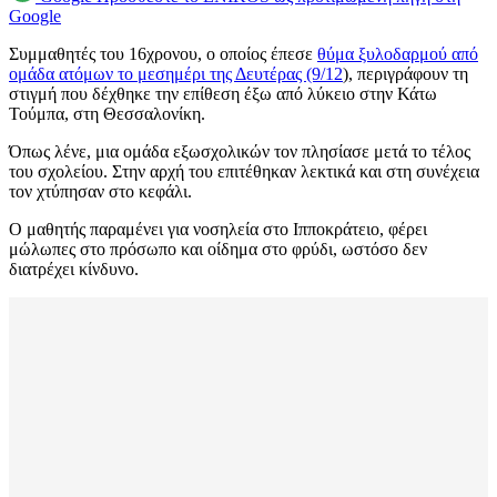
Google
Συμμαθητές του 16χρονου, ο οποίος έπεσε
θύμα ξυλοδαρμού από
ομάδα ατόμων το μεσημέρι της Δευτέρας (9/12
), περιγράφουν τη
στιγμή που δέχθηκε την επίθεση έξω από λύκειο στην Κάτω
Τούμπα, στη Θεσσαλονίκη.
Όπως λένε, μια ομάδα εξωσχολικών τον πλησίασε μετά το τέλος
του σχολείου. Στην αρχή του επιτέθηκαν λεκτικά και στη συνέχεια
τον χτύπησαν στο κεφάλι.
Ο μαθητής παραμένει για νοσηλεία στο Ιπποκράτειο, φέρει
μώλωπες στο πρόσωπο και οίδημα στο φρύδι, ωστόσο δεν
διατρέχει κίνδυνο.