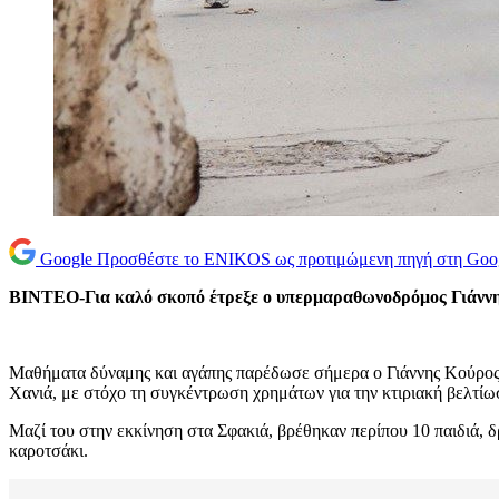
Google
Προσθέστε το ENIKOS ως προτιμώμενη πηγή στη Goo
ΒΙΝΤΕΟ-Για καλό σκοπό έτρεξε ο υπερμαραθωνοδρόμος Γιάνν
Μαθήματα δύναμης και αγάπης παρέδωσε σήμερα ο Γιάννης Κούρος, ο 
Χανιά, με στόχο τη συγκέντρωση χρημάτων για την κτιριακή βελτίω
Μαζί του στην εκκίνηση στα Σφακιά, βρέθηκαν περίπου 10 παιδιά, δ
καροτσάκι.