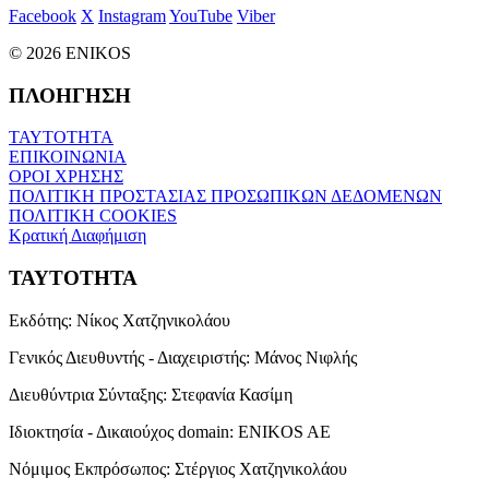
Facebook
X
Instagram
YouTube
Viber
© 2026 ENIKOS
ΠΛΟΗΓΗΣΗ
ΤΑΥΤΟΤΗΤΑ
ΕΠΙΚΟΙΝΩΝΙΑ
ΟΡΟΙ ΧΡΗΣΗΣ
ΠΟΛΙΤΙΚΗ ΠΡΟΣΤΑΣΙΑΣ ΠΡΟΣΩΠΙΚΩΝ ΔΕΔΟΜΕΝΩΝ
ΠΟΛΙΤΙΚΗ COOKIES
Κρατική Διαφήμιση
ΤΑΥΤΟΤΗΤΑ
Εκδότης:
Νίκος Χατζηνικολάου
Γενικός Διευθυντής - Διαχειριστής:
Μάνος Νιφλής
Διευθύντρια Σύνταξης:
Στεφανία Κασίμη
Ιδιοκτησία - Δικαιούχος domain:
ENIKOS AE
Νόμιμος Εκπρόσωπος:
Στέργιος Χατζηνικολάου