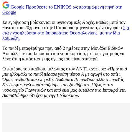
Google
Προσθέστε το ENIKOS ως προτιμώμενη πηγή στη
Google
Σε εγρήγορση βρίσκονται οι υγειονομικές Αρχές, καθώς μετά τον
θάνατο του 20χρονου στην Πάτρα από μηνιγγίτιδα, ένα αγοράκι
2,5
ετών νοσηλεύεται στο Ιπποκράτειο Θεσσαλονίκης, με την ίδια
λοίμωξη.
Το παιδί μεταφέρθηκε πριν από 2 ημέρες στην Μονάδα Ειδικών
Λοιμώξεων του Ιπποκράτειου νοσοκομείου, με τους γιατρούς να
λένε ότι η κατάσταση της υγείας του είναι σταθερή.
Ο πατέρας του παιδιού, μιλώντας στον ΑΝΤ1 ανέφερε:
«Πριν από
μια εβδομάδα το παιδί πέρασε γρίπη τύπου Α με αγωγή στο σπίτι.
Όμως ανέβασε πάλι πυρετό. Δώσαμε αντιπυρετικά αλλά ο πυρετός
δεν έπεφτε, ενώ παρατηρήσαμε και εξανθήματα. Πήγαμε στο
νοσοκομείο Γιαννιτσών και από εκεί μας έστειλαν στο Ιπποκράτειο.
Διαπιστώθηκε ότι έχει μηνιγγιτιδόκοκκο».