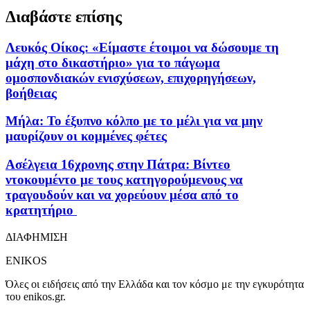
Διαβάστε επίσης
Λευκός Οίκος: «Είμαστε έτοιμοι να δώσουμε τη
μάχη στο δικαστήριο» για το πάγωμα
ομοσπονδιακών ενισχύσεων, επιχορηγήσεων,
βοήθειας
Μήλα: Το έξυπνο κόλπο με το μέλι για να μην
μαυρίζουν οι κομμένες φέτες
Ασέλγεια 16χρονης στην Πάτρα: Βίντεο
ντοκουμέντο με τους κατηγορούμενους να
τραγουδούν και να χορεύουν μέσα από το
κρατητήριο
ΔΙΑΦΗΜΙΣΗ
ENIKOS
Όλες οι ειδήσεις από την Ελλάδα και τον κόσμο με την εγκυρότητα
του enikos.gr.