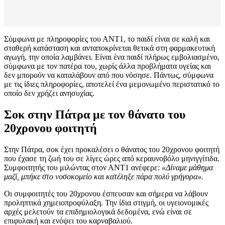
Σύμφωνα με πληροφορίες του ΑΝΤ1, το παιδί είναι σε καλή και
σταθερή κατάσταση και ανταποκρίνεται θετικά στη φαρμακευτική
αγωγή, την οποία λαμβάνει. Είναι ένα παιδί πλήρως εμβολιασμένο,
σύμφωνα με τον πατέρα του, χωρίς άλλα προβλήματα υγείας και
δεν μπορούν να καταλάβουν από που νόσησε. Πάντως, σύμφωνα
με τις ίδιες πληροφορίες, αποτελεί ένα μεμονωμένο περιστατικό το
οποίο δεν χρήζει ανησυχίας.
Σοκ στην Πάτρα με τον θάνατο του
20χρονου φοιτητή
Στην Πάτρα, σοκ έχει προκαλέσει ο θάνατος του 20χρονου φοιτητή
που έχασε τη ζωή του σε λίγες ώρες από κεραυνοβόλο μηνιγγίτιδα.
Συμφοιτητής του μιλώντας στον ΑΝΤ1 ανέφερε:
«Δίναμε μάθημα
μαζί, μπήκε στο νοσοκομείο και κατέληξε πάρα πολύ γρήγορα».
Οι συμφοιτητές του 20χρονου έσπευσαν και σήμερα να λάβουν
προληπτικά χημειοπροφύλαξη. Την ίδια στιγμή, οι υγειονομικές
αρχές μελετούν τα επιδημιολογικά δεδομένα, ενώ είναι σε
επιφυλακή και ενόψει του καρναβαλιού.