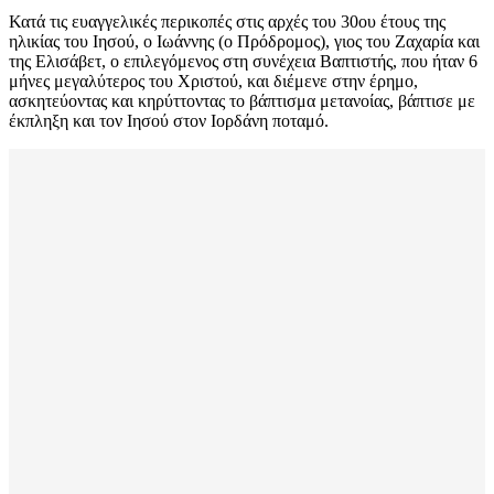
Κατά τις ευαγγελικές περικοπές στις αρχές του 30ου έτους της
ηλικίας του Ιησού, ο Ιωάννης (ο Πρόδρομος), γιος του Ζαχαρία και
της Ελισάβετ, ο επιλεγόμενος στη συνέχεια Βαπτιστής, που ήταν 6
μήνες μεγαλύτερος του Χριστού, και διέμενε στην έρημο,
ασκητεύοντας και κηρύττοντας το βάπτισμα μετανοίας, βάπτισε με
έκπληξη και τον Ιησού στον Ιορδάνη ποταμό.