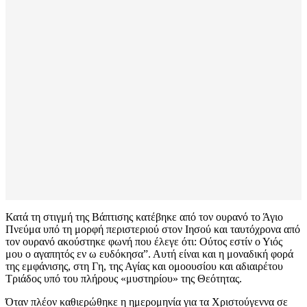
Κατά τη στιγμή της Βάπτισης κατέβηκε από τον ουρανό το Άγιο
Πνεύμα υπό τη μορφή περιστεριού στον Ιησού και ταυτόχρονα από
τον ουρανό ακούστηκε φωνή που έλεγε ότι: Ούτος εστίν ο Υιός
μου ο αγαπητός εν ω ευδόκησα”. Αυτή είναι και η μοναδική φορά
της εμφάνισης, στη Γη, της Αγίας και ομοουσίου και αδιαιρέτου
Τριάδος υπό του πλήρους «μυστηρίου» της Θεότητας.
Όταν πλέον καθιερώθηκε η ημερομηνία για τα Χριστούγεννα σε