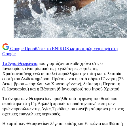
Google
Προσθέστε το ENIKOS ως προτιμώμενη πηγή στη
Google
Τα Άγια Θεοφάνεια
που γιορτάζονται κάθε χρόνο στις 6
Ιανουαρίου, είναι μία από τις μεγαλύτερες εορτές της
Χριστιανοσύνης ενώ αποτελεί παράλληλα την τρίτη και τελευταία
εορτή του Δωδεκαημέρου. Πρώτη είναι η κατά σάρκα Γέννηση (25
Δεκεμβρίου – εορτών των Χριστουγέννων), δεύτερη η Περιτομή
(1 Ιανουαρίου) και η Βάπτιση (6 Ιανουαρίου) του Ιησού Χριστού.
Το όνομα των Θεοφανείων προήλθε από τη φωνή του θεού που
ακούστηκε στη Γη. Δηλαδή προκύπτει από την φανέρωση των
τριών προσώπων της Αγίας Τριάδας που συνέβη σύμφωνα με τρεις
σχετικές ευαγγελικές περικοπές.
Η εορτή των Θεοφανείων λέγεται επίσης και Επιφάνια και Φώτα ή