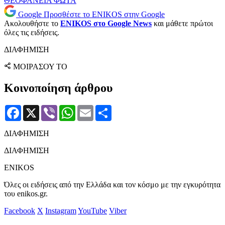
ΘΕΟΦΑΝΕΙΑ
ΦΩΤΑ
Google
Προσθέστε το ENIKOS στην Google
Ακολουθήστε το
ENIKOS στο Google News
και μάθετε πρώτοι
όλες τις ειδήσεις.
ΔΙΑΦΗΜΙΣΗ
ΜΟΙΡΑΣΟΥ ΤΟ
Κοινοποίηση άρθρου
Facebook
X
Viber
WhatsApp
Email
Μοιραστείτε
ΔΙΑΦΗΜΙΣΗ
ΔΙΑΦΗΜΙΣΗ
ENIKOS
Όλες οι ειδήσεις από την Ελλάδα και τον κόσμο με την εγκυρότητα
του enikos.gr.
Facebook
X
Instagram
YouTube
Viber