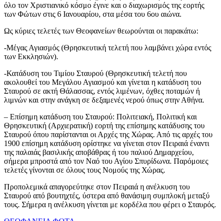
όλο τον Χριστιανικό κόσμο έγινε και ο διαχωρισμός της εορτής
των Φώτων στις 6 Ιανουαρίου, στα μέσα του 6ου αιώνα.
Ως κύριες τελετές των Θεοφανείων θεωρούνται οι παρακάτω:
-Μέγας Αγιασμός (Θρησκευτική τελετή που λαμβάνει χώρα εντός
των Εκκλησιών).
-Κατάδυση του Τιμίου Σταυρού (Θρησκευτική τελετή που
ακολουθεί του Μεγάλου Αγιασμού και γίνεται η κατάδυση του
Σταυρού σε ακτή Θάλασσας, εντός λιμένων, όχθες ποταμών ή
λιμνών και στην ανάγκη σε δεξαμενές νερού όπως στην Αθήνα.
– Επίσημη κατάδυση του Σταυρού: Πολιτειακή, Πολιτική και
Θρησκευτική (Αρχιερατική) εορτή της επίσημης κατάδυσης του
Σταυρού όπου παρίστανται οι Αρχές της Χώρας. Από τις αρχές του
1900 επίσημη κατάδυση ορίστηκε να γίνεται στον Πειραιά έναντι
της παλαιάς βασιλικής αποβάθρας ή του παλιού Δημαρχείου,
σήμερα μπροστά από τον Ναό του Αγίου Σπυρίδωνα. Παρόμοιες
τελετές γίνονται σε όλους τους Νομούς της Χώρας.
Προπολεμικά απαγορεύτηκε στον Πειραιά η ανέλκυση του
Σταυρού από βουτηχτές, ύστερα από θανάσιμη συμπλοκή μεταξύ
τους. Σήμερα η ανέλκυση γίνεται με κορδέλα που φέρει ο Σταυρός.