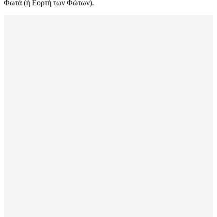
Φωτά (ή Εορτή των Φώτων).