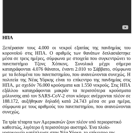
ΗΠΑ
Ξεπέρασαν τους 4.000 οι νεκροί εξαιτίας της πανδημίας του
κορονοϊού στις ΗΠΑ. Ο αριθμός των θανάτων διπλασιάστηκε
μέσα σε τρεις ημέρες, σύμφωνα με στοιχεία που συγκεντρώνει το
πανεπιστήμιο Τζονς Χόπκινς. Συνολικά μέχρι σήμερα
καταγράφονται 4.076 θάνατοι, έναντι 2.010 το Σάββατο, σύμφωνα
με τα δεδομένα του πανεπιστημίου, που ανανεώνονται συνεχώς. Η
πολιτεία της Νέας Υόρκης είναι το επίκεντρο της πανδημίας στις
ΗΠΑ, με σχεδόν 76.000 κρούσματα και 1.550 νεκρούς. Στις ΗΠΑ
εξάλλου καταγράφονται μακράν τα περισσότερα κρούσματα
μόλυνσης από τον SARS-CoV-2 στον κόσμο: ανέρχονται πλέον σε
188.172, αυξήθηκαν δηλαδή κατά 24.743 μέσα σε μια ημέρα,
σύμφωνα με τους αριθμούς του πανεπιστημίου, που ανανεώνονται
συνεχώς.
Τα τρία τέταρτα των Αμερικανών ζουν πλέον υπό περιοριστικό
καθεστώς, λιγότερο ή περισσότερο αυστηρό. Ένα πλοίο-
νοσοκομείο κατέπλευσε στην Νέα Υόρκη, το επίκεντρο της