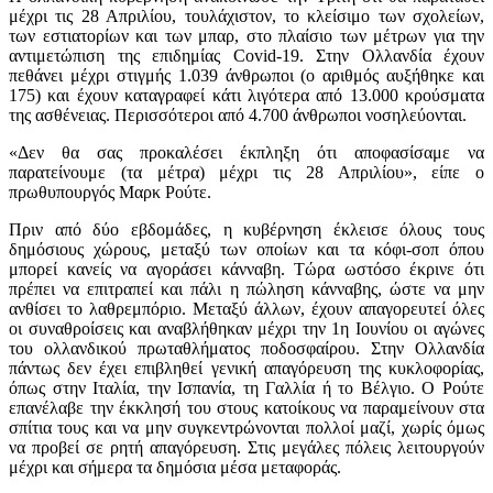
μέχρι τις 28 Απριλίου, τουλάχιστον, το κλείσιμο των σχολείων,
των εστιατορίων και των μπαρ, στο πλαίσιο των μέτρων για την
αντιμετώπιση της επιδημίας Covid-19. Στην Ολλανδία έχουν
πεθάνει μέχρι στιγμής 1.039 άνθρωποι (ο αριθμός αυξήθηκε και
175) και έχουν καταγραφεί κάτι λιγότερα από 13.000 κρούσματα
της ασθένειας. Περισσότεροι από 4.700 άνθρωποι νοσηλεύονται.
«Δεν θα σας προκαλέσει έκπληξη ότι αποφασίσαμε να
παρατείνουμε (τα μέτρα) μέχρι τις 28 Απριλίου», είπε ο
πρωθυπουργός Μαρκ Ρούτε.
Πριν από δύο εβδομάδες, η κυβέρνηση έκλεισε όλους τους
δημόσιους χώρους, μεταξύ των οποίων και τα κόφι-σοπ όπου
μπορεί κανείς να αγοράσει κάνναβη. Τώρα ωστόσο έκρινε ότι
πρέπει να επιτραπεί και πάλι η πώληση κάνναβης, ώστε να μην
ανθίσει το λαθρεμπόριο. Μεταξύ άλλων, έχουν απαγορευτεί όλες
οι συναθροίσεις και αναβλήθηκαν μέχρι την 1η Ιουνίου οι αγώνες
του ολλανδικού πρωταθλήματος ποδοσφαίρου. Στην Ολλανδία
πάντως δεν έχει επιβληθεί γενική απαγόρευση της κυκλοφορίας,
όπως στην Ιταλία, την Ισπανία, τη Γαλλία ή το Βέλγιο. Ο Ρούτε
επανέλαβε την έκκλησή του στους κατοίκους να παραμείνουν στα
σπίτια τους και να μην συγκεντρώνονται πολλοί μαζί, χωρίς όμως
να προβεί σε ρητή απαγόρευση. Στις μεγάλες πόλεις λειτουργούν
μέχρι και σήμερα τα δημόσια μέσα μεταφοράς.