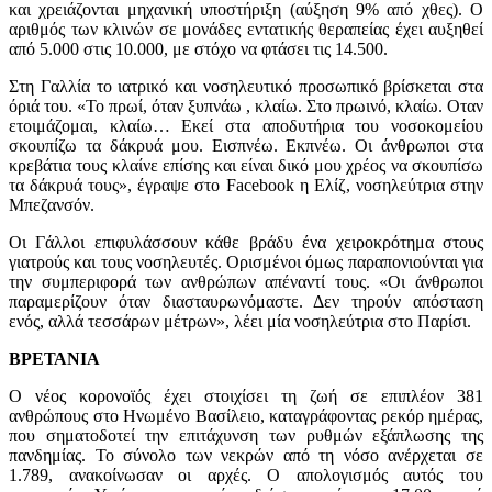
και χρειάζονται μηχανική υποστήριξη (αύξηση 9% από χθες). Ο
αριθμός των κλινών σε μονάδες εντατικής θεραπείας έχει αυξηθεί
από 5.000 στις 10.000, με στόχο να φτάσει τις 14.500.
Στη Γαλλία το ιατρικό και νοσηλευτικό προσωπικό βρίσκεται στα
όριά του. «Το πρωί, όταν ξυπνάω , κλαίω. Στο πρωινό, κλαίω. Οταν
ετοιμάζομαι, κλαίω… Εκεί στα αποδυτήρια του νοσοκομείου
σκουπίζω τα δάκρυά μου. Εισπνέω. Εκπνέω. Οι άνθρωποι στα
κρεβάτια τους κλαίνε επίσης και είναι δικό μου χρέος να σκουπίσω
τα δάκρυά τους», έγραψε στο Facebook η Ελίζ, νοσηλεύτρια στην
Μπεζανσόν.
Οι Γάλλοι επιφυλάσσουν κάθε βράδυ ένα χειροκρότημα στους
γιατρούς και τους νοσηλευτές. Ορισμένοι όμως παραπονιούνται για
την συμπεριφορά των ανθρώπων απέναντί τους. «Οι άνθρωποι
παραμερίζουν όταν διασταυρωνόμαστε. Δεν τηρούν απόσταση
ενός, αλλά τεσσάρων μέτρων», λέει μία νοσηλεύτρια στο Παρίσι.
ΒΡΕΤΑΝΙΑ
Ο νέος κορονοϊός έχει στοιχίσει τη ζωή σε επιπλέον 381
ανθρώπους στο Ηνωμένο Βασίλειο, καταγράφοντας ρεκόρ ημέρας,
που σηματοδοτεί την επιτάχυνση των ρυθμών εξάπλωσης της
πανδημίας. Το σύνολο των νεκρών από τη νόσο ανέρχεται σε
1.789, ανακοίνωσαν οι αρχές. Ο απολογισμός αυτός του