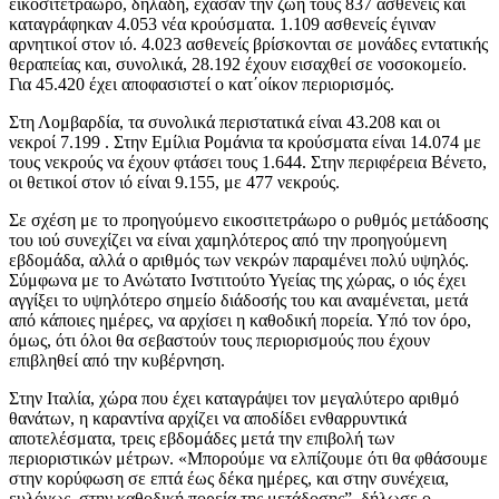
εικοσιτετράωρο, δηλαδή, έχασαν την ζωή τους 837 ασθενείς και
καταγράφηκαν 4.053 νέα κρούσματα. 1.109 ασθενείς έγιναν
αρνητικοί στον ιό. 4.023 ασθενείς βρίσκονται σε μονάδες εντατικής
θεραπείας και, συνολικά, 28.192 έχουν εισαχθεί σε νοσοκομείο.
Για 45.420 έχει αποφασιστεί ο κατ΄οίκον περιορισμός.
Στη Λομβαρδία, τα συνολικά περιστατικά είναι 43.208 και οι
νεκροί 7.199 . Στην Εμίλια Ρομάνια τα κρούσματα είναι 14.074 με
τους νεκρούς να έχουν φτάσει τους 1.644. Στην περιφέρεια Βένετο,
οι θετικοί στον ιό είναι 9.155, με 477 νεκρούς.
Σε σχέση με το προηγούμενο εικοσιτετράωρο ο ρυθμός μετάδοσης
του ιού συνεχίζει να είναι χαμηλότερος από την προηγούμενη
εβδομάδα, αλλά ο αριθμός των νεκρών παραμένει πολύ υψηλός.
Σύμφωνα με το Ανώτατο Ινστιτούτο Υγείας της χώρας, ο ιός έχει
αγγίξει το υψηλότερο σημείο διάδοσής του και αναμένεται, μετά
από κάποιες ημέρες, να αρχίσει η καθοδική πορεία. Υπό τον όρο,
όμως, ότι όλοι θα σεβαστούν τους περιορισμούς που έχουν
επιβληθεί από την κυβέρνηση.
Στην Ιταλία, χώρα που έχει καταγράψει τον μεγαλύτερο αριθμό
θανάτων, η καραντίνα αρχίζει να αποδίδει ενθαρρυντικά
αποτελέσματα, τρεις εβδομάδες μετά την επιβολή των
περιοριστικών μέτρων. «Μπορούμε να ελπίζουμε ότι θα φθάσουμε
στην κορύφωση σε επτά έως δέκα ημέρες, και στην συνέχεια,
ευλόγως, στην καθοδική πορεία της μετάδοσης”, δήλωσε ο