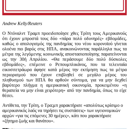
Andrew Kelly/Reuters
Ο Ντόναλντ Τραμπ προειδοποίησε χθες Τρίτη τους Αμερικανούς
ότι έχουν μπροστά τους δύο «πάρα πολύ οδυνηρές» εβδομάδες,
καθώς ο απολογισμός της πανδημίας του νέου κορονοϊού γίνεται
ολοένα πιο βαρύς στις ΗΠΑ, ανακοινώνοντας παράλληλα πως τα
μέτρα της λεγόμενης κοινωνικής αποστασιοποίησης παρατείνονται
ως την 30ή Απριλίου. «Θα περάσουμε δύο πολύ δύσκολες
εβδομάδες», επέμεινε ο Ρεπουμπλικάνος, που τα τελευταία
εικοσιτετράωρα άφησε κατά μέρος την εκτίμηση πως τα μέτρα
περιορισμού που έχουν επιβληθεί σε μεγάλο μέρος του
πληθυσμού των ΗΠΑ θα αρθούν σύντομα, για να μην δεχθεί
βαρύτερο πλήγμα η αμερικανική οικονομία, προκειμένου «η
θεραπεία να μην είναι χειρότερη» από την πανδημία, όπως το είχε
θέσει.
Αντίθετα, την Τρίτη, ο Τρα;μπ χαρακτήρισε «απολύτως κρίσιμο ο
αμερικανικός λαός να τηρήσει τις συστάσεις» των υγειονομικών
αρχών «για τις επόμενες 30 ημέρες», κάτι που χαρακτήρισε
«ζήτημα ζωής και θανάτου».