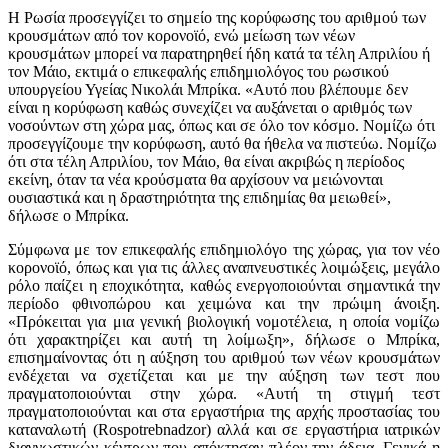
Η Ρωσία προσεγγίζει το σημείο της κορύφωσης του αριθμού των
κρουσμάτων από τον κορονοϊό, ενώ μείωση των νέων
κρουσμάτων μπορεί να παρατηρηθεί ήδη κατά τα τέλη Απριλίου ή
τον Μάιο, εκτιμά ο επικεφαλής επιδημιολόγος του ρωσικού
υπουργείου Υγείας Νικολάι Μπρίκα. «Αυτό που βλέπουμε δεν
είναι η κορύφωση καθώς συνεχίζει να αυξάνεται ο αριθμός των
νοσούντων στη χώρα μας, όπως και σε όλο τον κόσμο. Νομίζω ότι
προσεγγίζουμε την κορύφωση, αυτό θα ήθελα να πιστεύω. Νομίζω
ότι στα τέλη Απριλίου, τον Μάιο, θα είναι ακριβώς η περίοδος
εκείνη, όταν τα νέα κρούσματα θα αρχίσουν να μειώνονται
ουσιαστικά και η δραστηριότητα της επιδημίας θα μειωθεί»,
δήλωσε ο Μπρίκα.
Σύμφωνα με τον επικεφαλής επιδημιολόγο της χώρας, για τον νέο
κορονοϊό, όπως και για τις άλλες αναπνευστικές λοιμώξεις, μεγάλο
ρόλο παίζει η εποχικότητα, καθώς ενεργοποιούνται σημαντικά την
περίοδο φθινοπώρου και χειμώνα και την πρώιμη άνοιξη.
«Πρόκειται για μια γενική βιολογική νομοτέλεια, η οποία νομίζω
ότι χαρακτηρίζει και αυτή τη λοίμωξη», δήλωσε ο Μπρίκα,
επισημαίνοντας ότι η αύξηση του αριθμού των νέων κρουσμάτων
ενδέχεται να σχετίζεται και με την αύξηση των τεστ που
πραγματοποιούνται στην χώρα. «Αυτή τη στιγμή τεστ
πραγματοποιούνται και στα εργαστήρια της αρχής προστασίας του
καταναλωτή (Rospotrebnadzor) αλλά και σε εργαστήρια ιατρικών
διαγνωστικών κέντρων που απόκτησαν πλέον την άδεια. Γενικά η