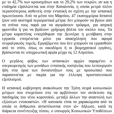
με το 42,7% των κρουσμάτων και το 29,2% των νεκρών, αν και η
επιδημία εξαπλώνεται και στην Καταλονία, η οποία μετρά πλέον
περισσότερους ασθενείς στην εντατική σε σχέση με την ισπανική
πρωτεύουσα. Από τα μέσα του Μαρτίου, 47 εκατομμύρια Ισπανοί
ζουν υπό αυστηρά περιοριστικά μέτρα: δεν μπορούν να βγουν από
τα σπίτια τους παρά για να αγοράσουν τρόφιμα, για ιατρική
φροντίδα ή για να βγάλουν γρήγορη βόλτα τον σκύλο τους. Τα
μέτρα καραντίνας ενισχύθηκαν την Δευτέρα: η μετάβαση στην
εργασία επιτρέπεται μόνο για απασχόληση που αφορά
νευραλγικούς τομείς. Εργαζόμενοι που δεν μπορούν να εργασθούν
από το σπίτι, όπως οι οικοδόμοι ή οι βιομηχανικοί εργάτες,
βρίσκονται σε υποχρεωτική αργία μέχρι τις 12 Απριλίου.
Ο μεγάλος φόβος των ισπανικών αρχών παραμένει ο
υπερκορεσμός των μονάδων εντατικής νοσηλείας που λειτουργούν
ήδη στα όρια των δυνατοτήτων τους με προσωπικό που
παραπονιέται με πικρία για την έλλειψη προστατευτικού
εξοπλισμού.
Η ισπανική κυβέρνηση ανακοίνωσε την Τρίτη σειρά κοινωνικών
μέτρων που στοχεύουν στο να αμβλύνουν τον αντίκτυπο της
πανδημίας του νέου κορονοϊού, μεταξύ άλλων την αναστολή των
εξώσεων ενοικιαστών. «Η κατοικία είναι τα χαρακώματα από τα
οποία οι άνθρωποι αντιστέκονται στον ιό» δήλωσε, κατά τη
διάρκεια συνέντευξης τύπου, ο υπουργός Κοινωνικών Υποθέσεων