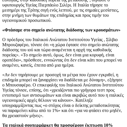
υφυπουργός Υγείας Πιερπάολο Σιλέρι. Η Ιταλία τήρησε το
μεσημέρι της Τρίτης σιγή ενός λεπτού, με τις σημαίες μεσίστιες,
στην μνήμη των θυμάτων της επιδημίας και προς τιμήν του
υγειονομικού προσωπικού.
«Φτάσαμε στο σημείο ανώτατης διάδοσης των κρουσμάτων»
Ο πρόεδρος του Ιταλικού Ανώτατου Ινστιτούτου Υγείας , Σίλβιο
Μπρουζαφέρο, τόνισε ότι «η χώρα έφτασε στο σημείο ανώτατης
διάδοσης του ιού και τώρα αναμένεται η αρχή της καθοδικής
πορείας». «Το σημείο αυτό, όμως, δεν είναι μια κορυφή, είναι
οροπέδιο», πρόσθεσε, εννοώντας ότι δεν είναι κάτι που μπορεί να
αναμένει, κανείς, έπειτα από μια ημέρα.
«Αν δεν τηρήσουμε με προσοχή τα μέτρα που έχουν εγκριθεί, η
επιδημία μπορεί να ξαναρχίσει να διαδίδεται με δύναμη», εξήγησε
ο Μπουσαφέρο. Ο επικεφαλής του Ιταλικού Ανώτατου Ινστιτούτου
Υγείας τόνισε, επίσης, ότι «χρειάζονται πιο γρήγορα τεστ προς
εντοπισμό των αντισωμάτων και είναι ακριβώς αυτό που η ιταλικές
υγειονομικές αρχές θέλουν να κάνουν». Κατέληξε
υπογραμμίζοντας πως «ο στόχος είναι ο δείκτης μεταδοτικότητας
να παραμείνει κάτω από το 1%» και ότι «για να φτάσει στο μηδέν,
θα χρειαστούν μήνες».
Τα ιταλικά σουπερμάρκετ θα προσφέρουν έκπτωση 10%