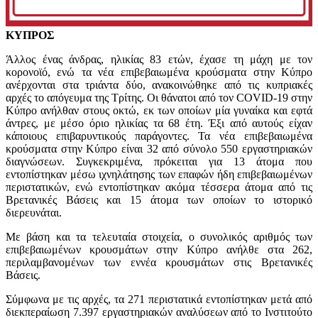
ΚΥΠΡΟΣ
Άλλος ένας άνδρας, ηλικίας 83 ετών, έχασε τη μάχη με τον
κορονοϊό, ενώ τα νέα επιβεβαιωμένα κρούσματα στην Κύπρο
ανέρχονται στα τριάντα δύο, ανακοινώθηκε από τις κυπριακές
αρχές το απόγευμα της Τρίτης. Οι θάνατοι από τον COVID-19 στην
Κύπρο ανήλθαν στους οκτώ, εκ των οποίων μία γυναίκα και εφτά
άντρες, με μέσο όριο ηλικίας τα 68 έτη. Έξι από αυτούς είχαν
κάποιους επιβαρυντικούς παράγοντες. Τα νέα επιβεβαιωμένα
κρούσματα στην Κύπρο είναι 32 από σύνολο 550 εργαστηριακών
διαγνώσεων. Συγκεκριμένα, πρόκειται για 13 άτομα που
εντοπίστηκαν μέσω ιχνηλάτησης των επαφών ήδη επιβεβαιωμένων
περιστατικών, ενώ εντοπίστηκαν ακόμα τέσσερα άτομα από τις
Βρετανικές Βάσεις και 15 άτομα των οποίων το ιστορικό
διερευνάται.
Με βάση και τα τελευταία στοιχεία, ο συνολικός αριθμός των
επιβεβαιωμένων κρουσμάτων στην Κύπρο ανήλθε στα 262,
περιλαμβανομένων των εννέα κρουσμάτων στις Βρετανικές
Βάσεις.
Σύμφωνα με τις αρχές, τα 271 περιστατικά εντοπίστηκαν μετά από
διεκπεραίωση 7.397 εργαστηριακών αναλύσεων από το Ινστιτούτο