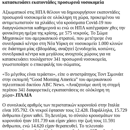
κατασκευάσει εκατοντάδες προσωρινά νοσοκομεία
Αξιωματικοί στις ΗΠΑ θέλουν να δημιουργήσουν εκατοντάδες
προσωρινά νοσοκομεία σε ολόκληρη τη χώρα, προκειμένου να
αντιμετωπιστούν τα χιλιάδες νέα κρούσματα Covid-19 που
διαγιγνώσκονται καθημερινά κι ενώ οι ΗΠΑ κατέγραψαν χθες την
φονικότερη ημέρα της κρίσης, με 575 νεκρούς. Το Σώμα
Μηχανικών του αμερικανικού στρατού, που μετέτρεψε ένα
συνεδριακό κέντρο στη Νέα Υόρκη σε νοσοκομείο 1.000 κλινών
σε διάστημα μίας εβδομάδας, αναζητεί ξενοδοχεία, κοιτώνες,
συνεδριακά κέντρα και μεγάλους ανοιχτούς χώρους για να
κατασκευάσει τουλάχιστον 341 προσωρινά νοσοκομεία,
γνωστοποίησε ο επικεφαλής του σώματος.
«Το μέγεθος είναι τεράστιο», είπε ο αντιστράτηγος Τοντ Σιμονάιτ
στην εκπομπή “Good Morning America” του αμερικανικού
τηλεοπτικού δικτύου ABC News. «Αναζητούμε αυτή τη στιγμή
περίπου 341 διαφορετικές εγκαταστάσεις σε ολόκληρη τη
χώρα».
ΙΤΑΛΙΑ
Ο συνολικός αριθμός των περιστατικών κορονοϊού στην Ιταλία
είναι 105.792. Οι νεκροί έφτασαν τους 12.428. Παράλληλα, 15.729
άνθρωποι έχουν ιαθεί. Τη Δευτέρα, το σύνολο κρουσμάτων του
κορονοϊού ήταν 101.739 και είχαν χάσει την ζωή τους 11.591
άνθρωποι, ενώ 14.620 είχαν θεραπευθεί. Το τελευταίο