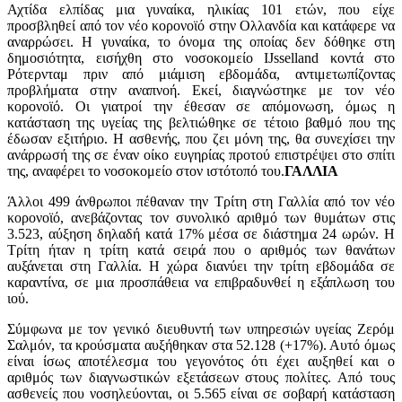
Αχτίδα ελπίδας μια γυναίκα, ηλικίας 101 ετών, που είχε
προσβληθεί από τον νέο κορονοϊό στην Ολλανδία και κατάφερε να
αναρρώσει. Η γυναίκα, το όνομα της οποίας δεν δόθηκε στη
δημοσιότητα, εισήχθη στο νοσοκομείο IJsselland κοντά στο
Ρότερνταμ πριν από μιάμιση εβδομάδα, αντιμετωπίζοντας
προβλήματα στην αναπνοή. Εκεί, διαγνώστηκε με τον νέο
κορονοϊό. Οι γιατροί την έθεσαν σε απόμονωση, όμως η
κατάσταση της υγείας της βελτιώθηκε σε τέτοιο βαθμό που της
έδωσαν εξιτήριο. Η ασθενής, που ζει μόνη της, θα συνεχίσει την
ανάρρωσή της σε έναν οίκο ευγηρίας προτού επιστρέψει στο σπίτι
της, αναφέρει το νοσοκομείο στον ιστότοπό του.
ΓΑΛΛΙΑ
Άλλοι 499 άνθρωποι πέθαναν την Τρίτη στη Γαλλία από τον νέο
κορονοϊό, ανεβάζοντας τον συνολικό αριθμό των θυμάτων στις
3.523, αύξηση δηλαδή κατά 17% μέσα σε διάστημα 24 ωρών. Η
Τρίτη ήταν η τρίτη κατά σειρά που ο αριθμός των θανάτων
αυξάνεται στη Γαλλία. Η χώρα διανύει την τρίτη εβδομάδα σε
καραντίνα, σε μια προσπάθεια να επιβραδυνθεί η εξάπλωση του
ιού.
Σύμφωνα με τον γενικό διευθυντή των υπηρεσιών υγείας Ζερόμ
Σαλμόν, τα κρούσματα αυξήθηκαν στα 52.128 (+17%). Αυτό όμως
είναι ίσως αποτέλεσμα του γεγονότος ότι έχει αυξηθεί και ο
αριθμός των διαγνωστικών εξετάσεων στους πολίτες. Από τους
ασθενείς που νοσηλεύονται, οι 5.565 είναι σε σοβαρή κατάσταση