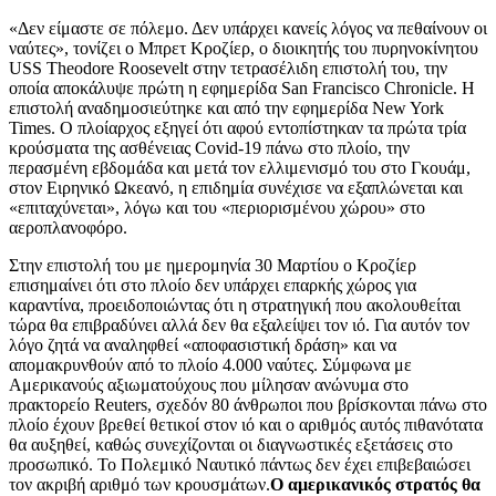
«Δεν είμαστε σε πόλεμο. Δεν υπάρχει κανείς λόγος να πεθαίνουν οι
ναύτες», τονίζει ο Μπρετ Κροζίερ, ο διοικητής του πυρηνοκίνητου
USS Theodore Roosevelt στην τετρασέλιδη επιστολή του, την
οποία αποκάλυψε πρώτη η εφημερίδα San Francisco Chronicle. Η
επιστολή αναδημοσιεύτηκε και από την εφημερίδα New York
Times. Ο πλοίαρχος εξηγεί ότι αφού εντοπίστηκαν τα πρώτα τρία
κρούσματα της ασθένειας Covid-19 πάνω στο πλοίο, την
περασμένη εβδομάδα και μετά τον ελλιμενισμό του στο Γκουάμ,
στον Ειρηνικό Ωκεανό, η επιδημία συνέχισε να εξαπλώνεται και
«επιταχύνεται», λόγω και του «περιορισμένου χώρου» στο
αεροπλανοφόρο.
Στην επιστολή του με ημερομηνία 30 Μαρτίου ο Κροζίερ
επισημαίνει ότι στο πλοίο δεν υπάρχει επαρκής χώρος για
καραντίνα, προειδοποιώντας ότι η στρατηγική που ακολουθείται
τώρα θα επιβραδύνει αλλά δεν θα εξαλείψει τον ιό. Για αυτόν τον
λόγο ζητά να αναληφθεί «αποφασιστική δράση» και να
απομακρυνθούν από το πλοίο 4.000 ναύτες. Σύμφωνα με
Αμερικανούς αξιωματούχους που μίλησαν ανώνυμα στο
πρακτορείο Reuters, σχεδόν 80 άνθρωποι που βρίσκονται πάνω στο
πλοίο έχουν βρεθεί θετικοί στον ιό και ο αριθμός αυτός πιθανότατα
θα αυξηθεί, καθώς συνεχίζονται οι διαγνωστικές εξετάσεις στο
προσωπικό. Το Πολεμικό Ναυτικό πάντως δεν έχει επιβεβαιώσει
τον ακριβή αριθμό των κρουσμάτων.
Ο αμερικανικός στρατός θα