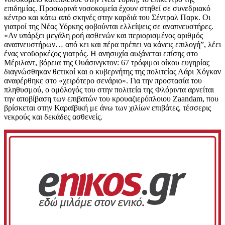
επιδημίας. Προσωρινά νοσοκομεία έχουν στηθεί σε συνεδριακό
κέντρο και κάτω από σκηνές στην καρδιά του Σέντραλ Παρκ. Οι
γιατροί της Νέας Υόρκης φοβούνται ελλείψεις σε αναπνευστήρες.
«Αν υπάρξει μεγάλη ροή ασθενών και περιορισμένος αριθμός
αναπνευστήρων… από κει και πέρα πρέπει να κάνεις επιλογή”, λέει
ένας νεοϋορκέζος γιατρός. Η ανησυχία αυξάνεται επίσης στο
Μέριλαντ, βόρεια της Ουάσινγκτον: 67 τρόφιμοι οίκου ευγηρίας
διαγνώσθηκαν θετικοί και ο κυβερνήτης της πολιτείας Λάρι Χόγκαν
αναφέρθηκε στο «χειρότερο σενάριο». Για την προστασία του
πληθυσμού, ο ομόλογός του στην πολιτεία της Φλόριντα αρνείται
την αποβίβαση των επιβατών του κρουαζιερόπλοιου Zaandam, που
βρίσκεται στην Καραϊβική με άνω των χιλίων επιβάτες, τέσσερις
νεκρούς και δεκάδες ασθενείς.