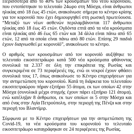
Περισσότερα από το 40% των κρουσμάτων του νέου κορονοϊού,
που εντοπίστηκαν το τελευταίο 24ωρο στη Μόσχα, είναι άνθρωποι
ηλικίας από 18 έως 45 ετών, ανακοίνωσε σήμερα το κέντρο κρίσης
για τον κορονοϊό που έχει δημιουργηθεί στη ρωσική πρωτεύουσα.
“Μεταξύ των νέων ασθενών περιλαμβάνονται 117 άνθρωποι
ηλικίας από 18 έως 45 ετών. Ογδόντα επτά από τα νέα κρούσματα
είναι ηλικίας από 46 έως 65 ετών και 34 άλλα είναι πάνω από 65
ετών, 12 από τα οποία είναι πάνω από 80 ετών. Επίσης 29 παιδιά
έχουν διαγνωσθεί με κορονοϊό”, ανακοίνωσε το κέντρο.
Ο αριθμός των κρουσμάτων από τον κορονοϊό αυξήθηκε το
τελευταίο εικοσιτετράωρο κατά 500 νέα κρούσματα φθάνοντας
συνολικά τα 2.337 σε όλη την επικράτεια της Ρωσίας και
συγκεκριμένα σε 73 περιφέρειές της, ενώ οι νεκροί έχουν φθάσει
συνολικά τους 17, όπως ανακοίνωσε το Κέντρο επιχειρήσεων για
την αντιμετώπιση του κορονοϊού. Κατά τη διάρκεια του τελευταίου
εικοσιτετραώρου πήραν εξιτήριο 55 άτομα, εκ των οποίων 42 στην
Μόσχα (συνολικά μέχρι στιγμής έχουν πάρει εξιτήριο 121 άτομα),
ενώ κατέληξαν 8 άνθρωποι, εκ των οποίων οι 5 στην Μόσχα και
από ένας στην Αγία Πετρούπολη, στην περιοχή της Πένζα και στην
περιοχή του Βλαντίμιρ.
Σύμφωνα με το Κέντρο επιχειρήσεων για την αντιμετώπιση της
Covid-19, τα νέα κρούσματα του κορονοϊού το τελευταίο
εικοσιτετράωρο καταγράφηκαν σε 24 περιφέρειες της Ρωσίας.