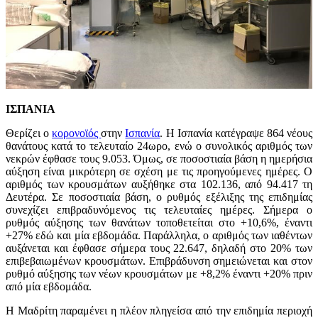
ΙΣΠΑΝΙΑ
Θερίζει ο
κορονοϊός
στην
Ισπανία
. Η Ισπανία κατέγραψε 864 νέους
θανάτους κατά το τελευταίο 24ωρο, ενώ ο συνολικός αριθμός των
νεκρών έφθασε τους 9.053. Όμως, σε ποσοστιαία βάση η ημερήσια
αύξηση είναι μικρότερη σε σχέση με τις προηγούμενες ημέρες. Ο
αριθμός των κρουσμάτων αυξήθηκε στα 102.136, από 94.417 τη
Δευτέρα. Σε ποσοστιαία βάση, ο ρυθμός εξέλιξης της επιδημίας
συνεχίζει επιβραδυνόμενος τις τελευταίες ημέρες. Σήμερα ο
ρυθμός αύξησης των θανάτων τοποθετείται στο +10,6%, έναντι
+27% εδώ και μία εβδομάδα. Παράλληλα, ο αριθμός των ιαθέντων
αυξάνεται και έφθασε σήμερα τους 22.647, δηλαδή στο 20% των
επιβεβαιωμένων κρουσμάτων. Επιβράδυνση σημειώνεται και στον
ρυθμό αύξησης των νέων κρουσμάτων με +8,2% έναντι +20% πριν
από μία εβδομάδα.
Η Μαδρίτη παραμένει η πλέον πληγείσα από την επιδημία περιοχή