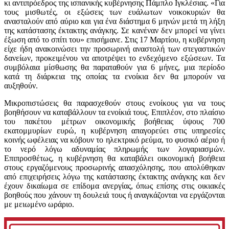
κι αντιπρόεδρος της ισπανικής κυβέρνησης Πάμπλο Ιγκλέσιας. «Για
τους μισθωτές, οι εξώσεις των ευάλωτων νοικοκυριών θα
ανασταλούν από αύριο και για ένα διάστημα 6 μηνών μετά τη λήξη
της κατάστασης έκτακτης ανάγκης. Σε κανέναν δεν μπορεί να γίνει
έξωση από το σπίτι του» επισήμανε. Στις 17 Μαρτίου, η κυβέρνηση
είχε ήδη ανακοινώσει την προσωρινή αναστολή των στεγαστικών
δανείων, προκειμένου να αποτρέψει το ενδεχόμενο εξώσεων. Τα
συμβόλαια μίσθωσης θα παραταθούν για 6 μήνες, μια περίοδο
κατά τη διάρκεια της οποίας τα ενοίκια δεν θα μπορούν να
αυξηθούν.
Μικροπιστώσεις θα παρασχεθούν στους ενοίκους για να τους
βοηθήσουν να καταβάλλουν τα ενοίκιά τους. Επιπλέον, στο πλαίσιο
του πακέτου μέτρων οικονομικής βοήθειας ύψους 700
εκατομμυρίων ευρώ, η κυβέρνηση απαγορεύει στις υπηρεσίες
κοινής ωφέλειας να κόβουν το ηλεκτρικό ρεύμα, το φυσικό αέριο ή
το νερό λόγω αδυναμίας πληρωμής των λογαριασμών.
Επιπροσθέτως, η κυβέρνηση θα καταβάλει οικονομική βοήθεια
στους εργαζόμενους προσωρινής απασχόλησης, που απολύθηκαν
από επιχειρήσεις λόγω της κατάστασης έκτακτης ανάγκης και δεν
έχουν δικαίωμα σε επίδομα ανεργίας, όπως επίσης στις οικιακές
βοηθούς που χάνουν τη δουλειά τους ή αναγκάζονται να εργάζονται
με μειωμένο ωράριο.