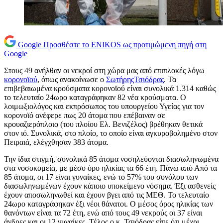
Google
Προσθέστε το ENIKOS ως προτιμώμενη πηγή στη
Google
Στους 49 ανήλθαν οι νεκροί στη χώρα μας από επιπλοκές λόγω
κορονοϊού
, όπως ανακοίνωσε ο
ΣωτήρηςΤσιόδρας
. Τα
επιβεβαιωμένα κρούσματα κορονοϊού είναι συνολικά 1.314 καθώς
το τελευταίο 24ωρο καταγράφηκαν 82 νέα κρούσματα. Ο
λοιμωξιολόγος και εκπρόσωπος του υπουργείου Υγείας για τον
κορονοϊό ανέφερε πως 20 άτομα που επέβαιναν σε
κρουαζιερόπλοιο (του πλοίου Ελ. Βενιζέλος) βρέθηκαν θετικά
στον ιό. Συνολικά, στο πλοίο, το οποίο είναι αγκυροβολημένο στον
Πειραιά, ελέγχθησαν 383 άτομα.
Την ίδια στιγμή, συνολικά 85 άτομα νοσηλεύονται διασωληνωμένα
στα νοσοκομεία, με μέσο όρο ηλικίας τα 66 έτη. Πάνω από Από τα
85 άτομα, οι 17 είναι γυναίκες, ενώ το 57% του συνόλου των
διασωληνωμένων έχουν κάποιο υποκείμενο νόσημα. Έξι ασθενείς
έχουν αποσωληνωθεί και έχουν βγει από τις ΜΕΘ. Το τελευταίο
24ωρο καταγράφηκαν έξι νέοι θάνατοι. Ο μέσος όρος ηλικίας των
θανόντων είναι τα 72 έτη, ενώ από τους 49 νεκρούς οι 37 είναι
άνδρες και οι 12 γυναίκες. Τέλος ο κ. Τσιόδρας είπε ότι μέχρι