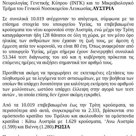
Νευρολογίας Γενετικής Κύπρου (ΙΝΓΚ) και το Μικροβιολογικό
Τμήμα του Γενικού Νοσοκομείου Λευκωσίας.
ΑΥΣΤΡΙΑ
Σε συνολικά 10.019 ανέρχονταν το απόγευμα, σύμφωνα με τα
επίσημα στοιχεία του υπουργείου Υγείας, τα επιβεβαιωμένα
κρούσματα του νέου κορονοϊού στην Αυστρία, ενώ μέχρι την Τρίτη
καταγράφονταν ήδη 128 θάνατοι σε όλη τη χώρα, με τον μέσο όρο
ηλικίας των ανθρώπων που έχασαν τη ζωή τους, με άμεση ή
έμμεση αιτία τον κορονοϊό, να είναι 80 έτη. Όπως αναφερόταν από
το υπουργείο Υγείας, μέχρι σήμερα έχουν διενεργηθεί συνολικά
53.344 τεστ διάγνωσης του ιού και η κυβέρνηση πρόκειται τις
επόμενες ημέρες να αυξήσει σημαντικά τον αριθμό τους.
Προτίθεται ακόμη να προχωρήσει σε εκτεταμένες εξετάσεις του
πληθυσμού με τα λεγόμενα τεστ αντισωμάτων, με την βοήθεια των
οποίων θα υπάρχει δυνατότητα για καλύτερη εκτίμηση του αριθμού
των μολύνσεων, ωστόσο υπάρχει έλλειψη στην αγορά των τεστ
αυτών , τα οποία επίσης δεν έχουν ακόμη εγκριθεί.
Από τα 10.019 επιβεβαιωμένα έως την Τρίτη κρούσματα, τα
περισσότερα από αυτά, συγκεκριμένα τα 2.333, βρίσκονται στο
ομόσπονδο κρατίδιο του Τιρόλου και ακολουθούν τα ομόσπονδα
κρατίδια : Κάτω Αυστρία με 1.629 κρούσματα, ‘Ανω Αυστρία
(1.599) και Βιέννη (1.280).
ΡΩΣΙΑ