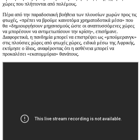
χώρες που πλήττονται από πολέμους.
Πέρα από την παραδοσιακή βοήθεια των πλουσίων χωρών προς τις
φτωχές, «πρέπει να βρούμε καινοτόμα χρηματοδοτικά μέσα» που
θα «δημιουργήσουν μηχανισμούς ώστε οι αναπτυσσόμενες χώρες
να μπορέσουν να αντιμετωπίσουν την κρίση», επισήμανε.
Διαφορετικά, η πανδημία μπορεί να επιστρέψει ως «μπούμερανγκ»
στις πλούσιες χώρες από φτωχές χώρες, ειδικά μέσω της Αφρικής,
εκτίμησε ο ίδιος, αναφέροντας ότι η ασθένεια μπορεί να
προκαλέσει «εκατομμύρια» θανάτους.