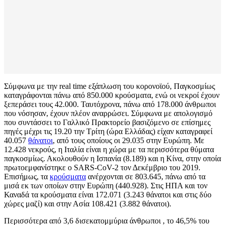
Σύμφωνα με την real time εξάπλωση του κορονοϊού, Παγκοσμίως
καταγράφονται πάνω από 850.000 κρούσματα, ενώ οι νεκροί έχουν
ξεπεράσει τους 42.000. Ταυτόχρονα, πάνω από 178.000 άνθρωποι
που νόσησαν, έχουν πλέον αναρρώσει. Σύμφωνα με απολογισμό
που συντάσσει το Γαλλικό Πρακτορείο βασιζόμενο σε επίσημες
πηγές μέχρι τις 19.20 την Τρίτη (ώρα Ελλάδας) είχαν καταγραφεί
40.057
θάνατοι
, από τους οποίους οι 29.035 στην Ευρώπη. Με
12.428 νεκρούς, η Ιταλία είναι η χώρα με τα περισσότερα θύματα
παγκοσμίως. Ακολουθούν η Ισπανία (8.189) και η Κίνα, στην οποία
πρωτοεμφανίστηκε ο SARS-CoV-2 τον Δεκέμβριο του 2019.
Επισήμως, τα
κρούσματα
ανέρχονται σε 803.645, πάνω από τα
μισά εκ των οποίων στην Ευρώπη (440.928). Στις ΗΠΑ και τον
Καναδά τα κρούσματα είναι 172.071 (3.243 θάνατοι και στις δύο
χώρες μαζί) και στην Ασία 108.421 (3.882 θάνατοι).
Περισσότερα από 3,6 δισεκατομμύρια άνθρωποι , το 46,5% του