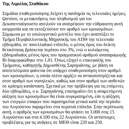
Της Αιμιλίας Σταθάκου
Σημάδια σταθεροποίησης δείχνει η πανδημία τις τελευταίες ημέρες.
Ωστόσο, οι μετακινήσεις του πληθυσμού για τον
Δεκαπενταύγουστο απειλούν να ανατρέψουν την εύθραυστη αυτή
ισορροπία και να εκτοξεύσουν τον αριθμό των κρουσμάτων.
Σύμφωνα με το υπολογιστικό μοντέλο που έχει αναπτύξει το
Τμήμα Περιβαλλοντικής Μηχανικής του ΑΠΘ την τελευταία
εβδομάδα, σε πανελλαδικό επίπεδο, ο μέσος όρος του δείκτη
θετικότητας βρίσκεται περίπου στο 3%, ενώ ο κυλιόμενος
εβδομαδιαίος μέσος όρος του πραγματικού αριθμού αναπαραγωγής
Rt διαμορφώθηκε στο 1,01. Όπως εξηγεί ο επικεφαλής του
Τμήματος, καθηγητής Δημοσθένης Σαρηγιάννης, με βάση τα
αποτελέσματα φαίνεται ότι υπάρχει σταθεροποίηση στον αριθμό
των κρουσμάτων, η οποία πλέον αρχίζει να αντικατοπτρίζεται και
στον αριθμό των νοσηλειών, καθώς και στον αριθμό των ασθενών
σε κρίσιμη κατάσταση. Σχετικά με την πρόβλεψη για τις επόμενες
δύο εβδομάδες, ο κ. Σαρηγιάννης επισημαίνει ότι η αναμενόμενη
αύξηση των κρουσμάτων θα είναι συγκρατημένη, εάν η αύξηση
των ενεργών επαφών που παρατηρείται γενικά κατά την περίοδο
του Αυγούστου παραμείνει στα περσινά επίπεδα. Στην περίπτωση
αυτή, ο αριθμός των κρουσμάτων θα φτάσει τα 3.000 στις 15
Αυγούστου και στα 4.100 στις 22 Αυγούστου. Οι αντίστοιχες
προβλέψεις για τις ανάγκες σε ΜΕΘ είναι 220 και 250.