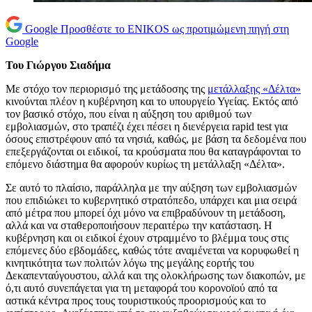
Google
Προσθέστε το ENIKOS ως προτιμώμενη πηγή στη
Google
Του Γιώργου Σιαδήμα
Με στόχο τον περιορισμό της μετάδοσης της
μετάλλαξης «Δέλτα»
κινούνται πλέον η κυβέρνηση και το υπουργείο Υγείας. Εκτός από
τον βασικό στόχο, που είναι η αύξηση του αριθμού των
εμβολιασμών, στο τραπέζι έχει πέσει η διενέργεια rapid test για
όσους επιστρέφουν από τα νησιά, καθώς, με βάση τα δεδομένα που
επεξεργάζονται οι ειδικοί, τα κρούσματα που θα καταγράφονται το
επόμενο διάστημα θα αφορούν κυρίως τη μετάλλαξη «Δέλτα».
Σε αυτό το πλαίσιο, παράλληλα με την αύξηση των εμβολιασμών
που επιδιώκει το κυβερνητικό στρατόπεδο, υπάρχει και μια σειρά
από μέτρα που μπορεί όχι μόνο να επιβραδύνουν τη μετάδοση,
αλλά και να σταθεροποιήσουν περαιτέρω την κατάσταση. Η
κυβέρνηση και οι ειδικοί έχουν στραμμένο το βλέμμα τους στις
επόμενες δύο εβδομάδες, καθώς τότε αναμένεται να κορυφωθεί η
κινητικότητα των πολιτών λόγω της μεγάλης εορτής του
Δεκαπενταύγουστου, αλλά και της ολοκλήρωσης των διακοπών, με
ό,τι αυτό συνεπάγεται για τη μεταφορά του κορονοϊού από τα
αστικά κέντρα προς τους τουριστικούς προορισμούς και το