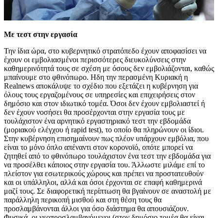
Με τεστ στην εργασία
Την ίδια ώρα, στο κυβερνητικό στρατόπεδο έχουν αποφασίσει να
έχουν οι εμβολιασμένοι περισσότερες διευκολύνσεις στην
καθημερινότητά τους σε σχέση με όσους δεν εμβολιάζονται, καθώς
μπαίνουμε στο φθινόπωρο. Ηδη την περασμένη Κυριακή η
Realnews αποκάλυψε το σχέδιο που εξετάζει η κυβέρνηση για
όλους τους εργαζομένους σε υπηρεσίες και επιχειρήσεις στον
δημόσιο και στον ιδιωτικό τομέα. Όσοι δεν έχουν εμβολιαστεί ή
δεν έχουν νοσήσει θα προσέρχονται στην εργασία τους με
τουλάχιστον ένα αρνητικό εργαστηριακό τεστ την εβδομάδα
(μοριακού ελέγχου ή rapid test), το οποίο θα πληρώνουν οι ίδιοι.
Στην κυβέρνηση επισημαίνουν πως πλέον υπάρχουν εμβόλια, που
είναι το μόνο όπλο απέναντι στον κορονοϊό, οπότε μπορεί να
ζητηθεί από το φθινόπωρο τουλάχιστον ένα τεστ την εβδομάδα για
να προσέλθει κάποιος στην εργασία του. Άλλωστε μιλάμε επί το
πλείστον για εσωτερικούς χώρους και πρέπει να προστατευθούν
και οι υπάλληλοι, αλλά και όσοι έρχονται σε επαφή καθημερινά
μαζί τους. Σε διαφορετική περίπτωση θα βγαίνουν σε αναστολή με
παράλληλη περικοπή μισθού και στη θέση τους θα
προσλαμβάνονται άλλοι για όσο διάστημα θα απουσιάζουν.
Φυσικά, οι νεοπροσλαμβανόμενοι (στον δημόσιο τομέα θα είναι