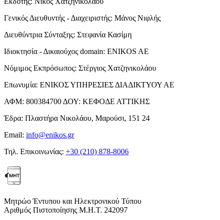
Εκδότης:
Νίκος Χατζηνικολάου
Γενικός Διευθυντής - Διαχειριστής:
Μάνος Νιφλής
Διευθύντρια Σύνταξης:
Στεφανία Κασίμη
Ιδιοκτησία - Δικαιούχος domain:
ENIKOS AE
Νόμιμος Εκπρόσωπος:
Στέργιος Χατζηνικολάου
Επωνυμία:
ΕΝΙΚΟΣ ΥΠΗΡΕΣΙΕΣ ΔΙΑΔΙΚΤΥΟΥ ΑΕ
ΑΦΜ:
800384700
ΔΟΥ:
ΚΕΦΟΔΕ ΑΤΤΙΚΗΣ
Έδρα:
Πλαστήρα Νικολάου, Μαρούσι, 151 24
Email:
info@enikos.gr
Τηλ. Επικοινωνίας:
+30 (210) 878-8006
Μητρώο Έντυπου και Ηλεκτρονικού Τύπου
Αριθμός Πιστοποίησης Μ.Η.Τ. 242097