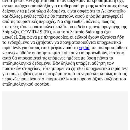
αντίστροφο. Ανεξάρτητα από το αν αυξηθούν τα κρούσματα ή όχι,
αν και υπάρχει αισιοδοξία για σταθεροποίηση της κατάστασης όπως
δείχνουν τα μέχρι τώρα δεδομένα, είναι σαφές ότι το Λεκανοπέδιο
και άλλες μεγάλες πόλεις θα πιεστούν, αφού ο ιός θα μεταφερθεί
από τις τουριστικές περιοχές. Να σημειωθεί, πάντως, πως τις
πτωτικές τάσεις αποτυπώνει καλύτερα ο δείκτης αναπαραγωγής της
λοίμωξης COVID-19 (Rt), που το τελευταίο διάστημα έχει
μειωθεί. Σύμφωνα με πληροφορίες, οι ειδικοί έχουν εξετάσει ήδη
το ενδεχόμενο να ζητήσουν να πραγματοποιούνται υποχρεωτικά
rapid tests για όσους επιστρέφουν από τα
νησιά
, σε μια προσπάθεια
να ανιχνευθούν οι ασυμπτωματικοί και να απομονωθούν, ωστόσο
αυτό θα αποφασιστεί τις επόμενες ημέρες με βάση πάντα τα
επιδημιολογικά δεδομένα. Εάν δηλαδή υπάρξει αύξηση των
ποιοτικών στοιχείων, τότε μπορεί να ζητηθεί υποχρεωτικό rapid test
για τους επιβάτες που επιστρέφουν από τα νησιά και κυρίως από τις
περιοχές που είναι στο «πορτοκαλί» και παρουσιάζουν αύξηση του
επιδημιολογικού φορτίου.