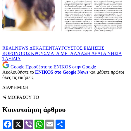
REALNEWS
ΔΕΚΑΠΕΝΤΑΥΓΟΥΣΤΟΣ
ΕΙΔΗΣΕΙΣ
ΚΟΡΟΝΟΙΟΣ
ΚΡΟΥΣΜΑΤΑ
ΜΕΤΑΛΛΑΞΗ ΔΕΛΤΑ
ΝΗΣΙΑ
ΤΑΞΙΔΙΑ
Google
Προσθέστε το ENIKOS στην Google
Ακολουθήστε το
ENIKOS στο Google News
και μάθετε πρώτοι
όλες τις ειδήσεις.
ΔΙΑΦΗΜΙΣΗ
ΜΟΙΡΑΣΟΥ ΤΟ
Κοινοποίηση άρθρου
Facebook
X
Viber
WhatsApp
Email
Μοιραστείτε