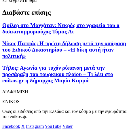
Επιλεγμένα άρθρα
Διαβάστε επίσης
Θρίλερ στο Μανχάταν: Νεκρός στο γραφείο του ο
δισεκατομμυριούχος Τόμας Λι
Νίκος Παππάς: Η πρώτη δήλωση μετά την απόφαση
του Ειδικού Δικαστηρίου – «Η δίκη αυτή ήταν
πολιτική»
Τήλος: Αγωνία για τυχόν ρύπανση μετά την
προσάραξη του τουρκικού πλοίου – Τι λέει στο
enikos.gr η δήμαρχος Μαρία Καμμά
ΔΙΑΦΗΜΙΣΗ
ENIKOS
Όλες οι ειδήσεις από την Ελλάδα και τον κόσμο με την εγκυρότητα
του enikos.gr.
Facebook
X
Instagram
YouTube
Viber