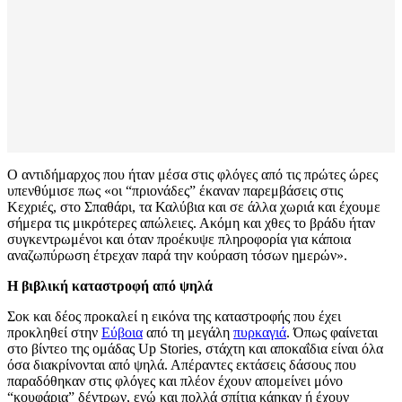
Ο αντιδήμαρχος που ήταν μέσα στις φλόγες από τις πρώτες ώρες
υπενθύμισε πως «οι “πριονάδες” έκαναν παρεμβάσεις στις
Κεχριές, στο Σπαθάρι, τα Καλύβια και σε άλλα χωριά και έχουμε
σήμερα τις μικρότερες απώλειες. Ακόμη και χθες το βράδυ ήταν
συγκεντρωμένοι και όταν προέκυψε πληροφορία για κάποια
αναζωπύρωση έτρεχαν παρά την κούραση τόσων ημερών».
Η βιβλική καταστροφή από ψηλά
Σοκ και δέος προκαλεί η εικόνα της καταστροφής που έχει
προκληθεί στην
Εύβοια
από τη μεγάλη
πυρκαγιά
. Όπως φαίνεται
στο βίντεο της ομάδας Up Stories, στάχτη και αποκαΐδια είναι όλα
όσα διακρίνονται από ψηλά. Απέραντες εκτάσεις δάσους που
παραδόθηκαν στις φλόγες και πλέον έχουν απομείνει μόνο
“κουφάρια” δέντρων, ενώ και πολλά σπίτια κάηκαν ή έχουν