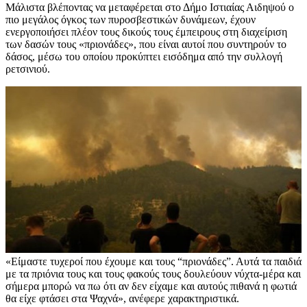
Μάλιστα βλέποντας να μεταφέρεται στο Δήμο Ιστιαίας Αιδηψού ο
πιο μεγάλος όγκος των πυροσβεστικών δυνάμεων, έχουν
ενεργοποιήσει πλέον τους δικούς τους έμπειρους στη διαχείριση
των δασών τους «πριονάδες», που είναι αυτοί που συντηρούν το
δάσος, μέσω του οποίου προκύπτει εισόδημα από την συλλογή
ρετσινιού.
«Είμαστε τυχεροί που έχουμε και τους “πριονάδες”. Αυτά τα παιδιά
με τα πριόνια τους και τους φακούς τους δουλεύουν νύχτα-μέρα και
σήμερα μπορώ να πω ότι αν δεν είχαμε και αυτούς πιθανά η φωτιά
θα είχε φτάσει στα Ψαχνά», ανέφερε χαρακτηριστικά.