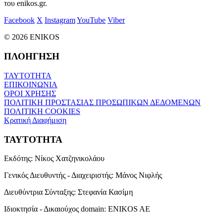
του enikos.gr.
Facebook
X
Instagram
YouTube
Viber
© 2026 ENIKOS
ΠΛΟΗΓΗΣΗ
ΤΑΥΤΟΤΗΤΑ
ΕΠΙΚΟΙΝΩΝΙΑ
ΟΡΟΙ ΧΡΗΣΗΣ
ΠΟΛΙΤΙΚΗ ΠΡΟΣΤΑΣΙΑΣ ΠΡΟΣΩΠΙΚΩΝ ΔΕΔΟΜΕΝΩΝ
ΠΟΛΙΤΙΚΗ COOKIES
Κρατική Διαφήμιση
ΤΑΥΤΟΤΗΤΑ
Εκδότης:
Νίκος Χατζηνικολάου
Γενικός Διευθυντής - Διαχειριστής:
Μάνος Νιφλής
Διευθύντρια Σύνταξης:
Στεφανία Κασίμη
Ιδιοκτησία - Δικαιούχος domain:
ENIKOS AE