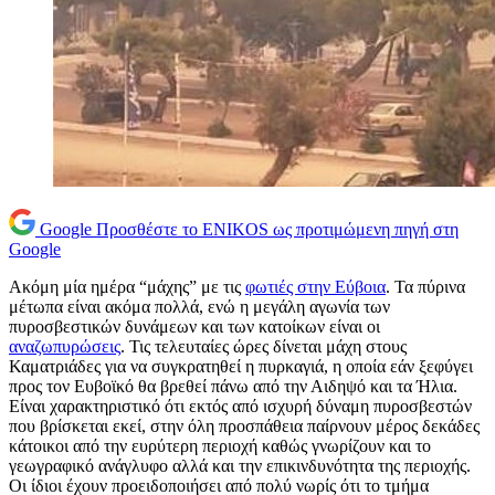
Google
Προσθέστε το ENIKOS ως προτιμώμενη πηγή στη
Google
Ακόμη μία ημέρα “μάχης” με τις
φωτιές στην Εύβοια
. Τα πύρινα
μέτωπα είναι ακόμα πολλά, ενώ η μεγάλη αγωνία των
πυροσβεστικών δυνάμεων και των κατοίκων είναι οι
αναζωπυρώσεις
. Τις τελευταίες ώρες δίνεται μάχη στους
Καματριάδες για να συγκρατηθεί η πυρκαγιά, η οποία εάν ξεφύγει
προς τον Ευβοϊκό θα βρεθεί πάνω από την Αιδηψό και τα Ήλια.
Είναι χαρακτηριστικό ότι εκτός από ισχυρή δύναμη πυροσβεστών
που βρίσκεται εκεί, στην όλη προσπάθεια παίρνουν μέρος δεκάδες
κάτοικοι από την ευρύτερη περιοχή καθώς γνωρίζουν και το
γεωγραφικό ανάγλυφο αλλά και την επικινδυνότητα της περιοχής.
Οι ίδιοι έχουν προειδοποιήσει από πολύ νωρίς ότι το τμήμα