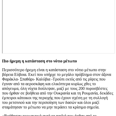
Πιο ήρεμη η κατάσταση στο νότιο μέτωπο
Περισσότερο ήρεμη είναι η κατάσταση στο νότιο μέτωπο στην
βόρεια Εύβοια. Εκεί που υπήρχε το μεγάλο πρόβλημα στον άξονα
Φαράκλα- Σπαθάρι- Καλύβια -Τρούπι εκτός από τις ρίψεις που
έγιναν από τα αεροσκάφη και ελικόπτερα κυρίως χθες το
απόγευμα, όλη νύχτα δούλεψαν, μαζί με τους 200 πυροσβέστες
που ήρθαν σε βοήθεια από την Ουκρανία και τη Ρουμανία, δεκάδες
έμπειροι κάτοικοι της περιοχής που έχουν σχέση με τη συλλογή
του ρετσινιού και την περιποίηση των δασών και όλοι μαζί
σταμάτησαν το μέτωπο να μην περάσει τα κρίσιμα σημεία.
«Βοήθησαν τρομακτικά αυτά τα παιδιά που ήρθαν από το