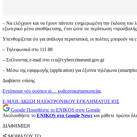
– Να ελέγχουν και να έχουν πάντοτε ενημερωμένη την έκδοση του λ
εξωτερικό μέσο αποθήκευσης, έτσι ώστε σε περίπτωση «προσβολής»
Υπενθυμίζεται ότι για ανάλογα περιστατικά, οι πολίτες μπορούν να
– Τηλεφωνικά στο 111 88
– Στέλνοντας e-mail στο
ccu@cybercrimeunit.gov.gr
– Μέσω της εφαρμογής (application) για έξυπνα τηλέφωνα (smartp
Διαβάστε επίσης
Εντόπισαν νέο σούπερ ιό… κυβερνοκατασκοπείας
E-MAIL
ΔΙΩΞΗ ΗΛΕΚΤΡΟΝΙΚΟΥ ΕΓΚΛΗΜΑΤΟΣ
ΙΟΣ
Google
Προσθέστε το ENIKOS στην Google
Ακολουθήστε το
ENIKOS στο Google News
και μάθετε πρώτοι όλες
ΔΙΑΦΗΜΙΣΗ
ΜΟΙΡΑΣΟΥ ΤΟ