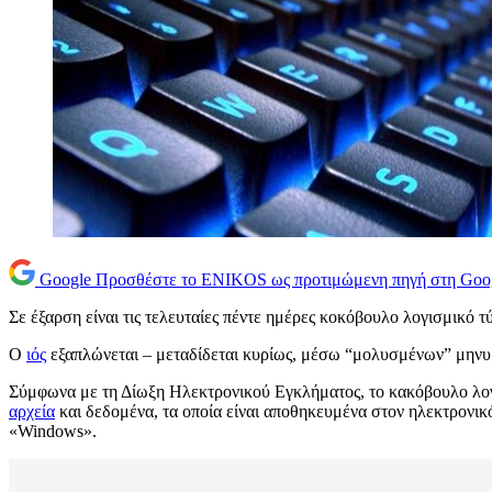
Google
Προσθέστε το ENIKOS ως προτιμώμενη πηγή στη Goo
Σε έξαρση είναι τις τελευταίες πέντε ημέρες κοκόβουλο λογισμικό
τ
Ο
ιός
εξαπλώνεται – μεταδίδεται κυρίως, μέσω “μολυσμένων” μηνυμ
Σύμφωνα με τη Δίωξη Ηλεκτρονικού Εγκλήματος, το κακόβουλο λογ
αρχεία
και δεδομένα, τα οποία είναι αποθηκευμένα στον ηλεκτρονικό
«Windows».