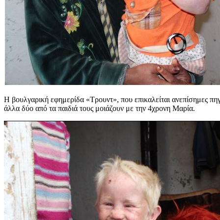
Η βουλγαρική εφημερίδα «Τρουντ», που επικαλείται ανεπίσημες πηγέ
άλλα δύο από τα παιδιά τους μοιάζουν με την 4χρονη Μαρία.