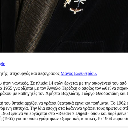
gle
ητής, στιχουργός και πεζογράφος
Μάνος Ελευθερίου.
ταν ναυτικός. Σε ηλικία 14 ετών έρχεται με την οικογένειά του από
ο 1955 γνωρίζεται με τον Άγγελο Τερζάκη ο οποίος τον ωθεί να πα
αυράκου με καθηγητές τον Χρήστο Βαχλιώτη, Γιώργο Θεοδοσιάδη και 
ή του θητεία αρχίζει να γράφει θεατρικά έργα και ποιήματα. Το 1962
νόμενη επιτυχία. Την ίδια εποχή στα Ιωάννινα γράφει τους πρώτους στ
63 ξεκινά να εργάζεται στο «Reader’s Digest» όπου και παρέμεινε 
 (1965) για τα οποία γράφτηκαν εξαιρετικές κριτικές.Το 1964 παρουσ