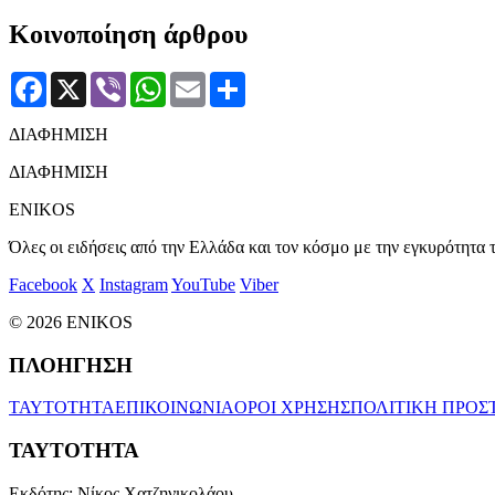
Κοινοποίηση άρθρου
Facebook
X
Viber
WhatsApp
Email
Μοιραστείτε
ΔΙΑΦΗΜΙΣΗ
ΔΙΑΦΗΜΙΣΗ
ENIKOS
Όλες οι ειδήσεις από την Ελλάδα και τον κόσμο με την εγκυρότητα τ
Facebook
X
Instagram
YouTube
Viber
© 2026 ENIKOS
ΠΛΟΗΓΗΣΗ
ΤΑΥΤΟΤΗΤΑ
ΕΠΙΚΟΙΝΩΝΙΑ
ΟΡΟΙ ΧΡΗΣΗΣ
ΠΟΛΙΤΙΚΗ ΠΡΟΣ
ΤΑΥΤΟΤΗΤΑ
Εκδότης:
Νίκος Χατζηνικολάου