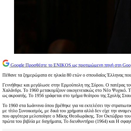
Google
Προσθέστε το ENIKOS ως προτιμώμενη πηγή στη Goo
Πέθανε τα ξημερώματα σε ηλικία 80 ετών ο σπουδαίος Έλληνας ποι
Γεννήθηκε και μεγάλωσε στην Ερμούπολη της Σύρου. Ο πατέρας του ή
Χαλάνδρι. Το 1960 μετακομίζουν οικογενειακώς στο Νέο Ψυχικό. Τ
ως ακροατής. Το 1956 γράφεται στο τμήμα θεάτρου της Σχολής Στ
Το 1960 στα Ιωάννινα όπου βρέθηκε για να εκτελέσει την στρατιωτικ
με τίτλο Συνοικισμός, με δικά του χρήματα αλλά δεν είχε την αναμε
που αργότερα μελοποίησε ο Μίκης Θεοδωράκης. Τον Οκτώβριο του 19
πρώτα του βιβλία με διηγήματα, Το διευθυντήριο (1964) και Η σφαγή