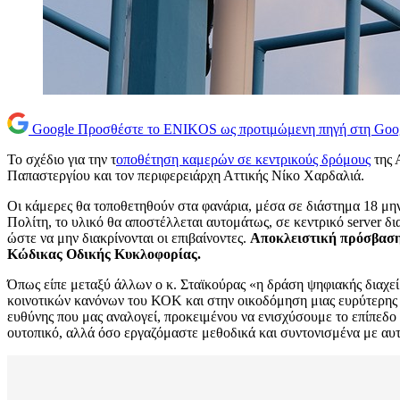
Google
Προσθέστε το ENIKOS ως προτιμώμενη πηγή στη Goo
Το σχέδιο για την τ
οποθέτηση καμερών σε κεντρικούς δρόμους
της 
Παπαστεργίου και τον περιφερειάρχη Αττικής Νίκο Χαρδαλιά.
Οι κάμερες θα τοποθετηθούν στα φανάρια, μέσα σε διάστημα 18 μη
Πολίτη, το υλικό θα αποστέλλεται αυτομάτως, σε κεντρικό server 
ώστε να μην διακρίνονται οι επιβαίνοντες.
Αποκλειστική πρόσβαση 
Κώδικας Οδικής Κυκλοφορίας.
Όπως είπε μεταξύ άλλων ο κ. Σταϊκούρας «η δράση ψηφιακής διαχε
κοινοτικών κανόνων του ΚΟΚ και στην οικοδόμηση μιας ευρύτερης 
ευθύνης που μας αναλογεί, προκειμένου να ενισχύσουμε το επίπεδο 
ουτοπικό, αλλά όσο εργαζόμαστε μεθοδικά και συντονισμένα με αυτό