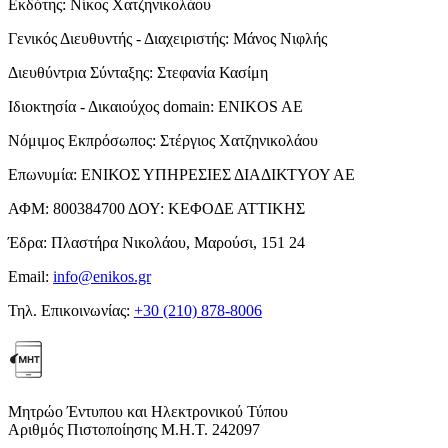
Εκδότης:
Νίκος Χατζηνικολάου
Γενικός Διευθυντής - Διαχειριστής:
Μάνος Νιφλής
Διευθύντρια Σύνταξης:
Στεφανία Κασίμη
Ιδιοκτησία - Δικαιούχος domain:
ENIKOS AE
Νόμιμος Εκπρόσωπος:
Στέργιος Χατζηνικολάου
Επωνυμία:
ΕΝΙΚΟΣ ΥΠΗΡΕΣΙΕΣ ΔΙΑΔΙΚΤΥΟΥ ΑΕ
ΑΦΜ:
800384700
ΔΟΥ:
ΚΕΦΟΔΕ ΑΤΤΙΚΗΣ
Έδρα:
Πλαστήρα Νικολάου, Μαρούσι, 151 24
Email:
info@enikos.gr
Τηλ. Επικοινωνίας:
+30 (210) 878-8006
Μητρώο Έντυπου και Ηλεκτρονικού Τύπου
Αριθμός Πιστοποίησης Μ.Η.Τ. 242097