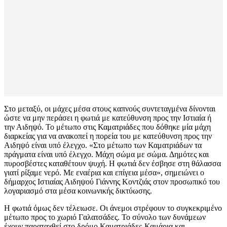
Στο μεταξύ, οι μάχες μέσα στους καπνούς συντεταγμένα δίνονται
ώστε να μην περάσει η φωτιά με κατεύθυνση προς την Ιστιαία ή
την Αιδηψό. Το μέτωπο στις Καματριάδες που δόθηκε μία μάχη
διαρκείας για να ανακοπεί η πορεία του με κατεύθυνση προς την
Αιδηψό είναι υπό έλεγχο. «Στο μέτωπο των Καματριάδων τα
πράγματα είναι υπό έλεγχο. Μάχη σώμα με σώμα. Δημότες και
πυροσβέστες καταθέτουν ψυχή. Η φωτιά δεν έσβησε στη θάλασσα
γιατί ρίξαμε νερό. Με εναέρια και επίγεια μέσα», σημειώνει ο
δήμαρχος Ιστιαίας Αιδηψού Γιάννης Κοντζιάς στον προσωπικό του
λογαριασμό στα μέσα κοινωνικής δικτύωσης.
Η φωτιά όμως δεν τέλειωσε. Οι άνεμοι στρέφουν το συγκεκριμένο
μέτωπο προς το χωριό Γαλατσάδες. Το σύνολο των δυνάμεων
έχουν παραταχθεί στο δρόμο Καματριάδες-Καμάρια και