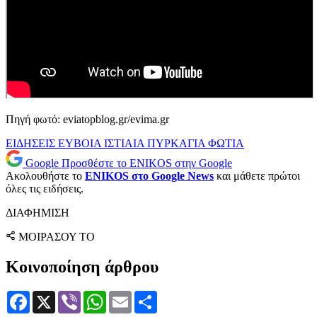
Πηγή φωτό: eviatopblog.gr/evima.gr
ΕΙΔΗΣΕΙΣ
ΕΥΒΟΙΑ
ΙΣΤΙΑΙΑ
ΠΥΡΚΑΓΙΑ
ΦΩΤΙΑ
Google
Προσθέστε το ENIKOS στην Google
Ακολουθήστε το
ENIKOS στο Google News
και μάθετε πρώτοι
όλες τις ειδήσεις.
ΔΙΑΦΗΜΙΣΗ
ΜΟΙΡΑΣΟΥ ΤΟ
Κοινοποίηση άρθρου
Facebook
X
Viber
WhatsApp
Email
Μοιραστείτε