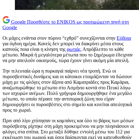
Google
Προσθέστε το ENIKOS ως προτιμώμενη πηγή στη
Google
Οι μάχες ενάντια στον πύρινο “εχθρό” συνεχίζονται στην
Εύβοια
για όγδοη ημέρα. Κανείς δεν μπορεί να διακρίνει μέσα στους
καπνούς ποια είναι η κίνηση της
φωτιάς.
Απρόβλεπτο το κάθε
μέτωπο. Μικρά ή μεγαλύτερα μέτωπα που το ξημέρωμα έδειχναν
να μην απειλούν οικισμούς, τώρα έχουν γίνει ακόμη μία απειλή.
Την τελευταία ώρα η πυρκαγιά παίρνει νέα τροπή. Ενώ οι
πυροσβεστικές δυνάμεις και οι κάτοικοι ετοιμάζονταν να δώσουν
μάχη με τις φλόγες στον άξονα από Καματριάδες προς Καμάρια,
αναζωπυρώθηκε το μέτωπο στο Ασμήνιο κοντά στο Πευκί λόγω
των ισχυρών ανέμων. Πολύ γρήγορα δημιουργήθηκε ένα μεγάλο
μέτωπο, το οποίο πέρασε την αντιπυρική ζώνη που είχαν
δημιουργήσει οι πυροσβέστες στο σημείο και κινείται απειλητικά
προς το χωριό.
Πριν από λίγο χτύπησαν οι καμπάνες και όλο το βάρος των μέσων
πυρόσβεσης ρίχτηκε στη μάχη προκειμένου να μην πλησιάσουν οι
φλόγες στα σπίτια. Στο μεταξύ δόθηκε εντολή μέσω του 112 για
εκκένωση του χωριού και όσοι βρίσκονται εκεί να κατευθυνθούν