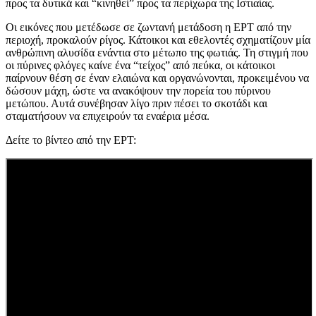
προς τα δυτικά και “κινηθεί” προς τα περίχωρα της Ιστιαίας.
Οι εικόνες που μετέδωσε σε ζωντανή μετάδοση η ΕΡΤ από την
περιοχή, προκαλούν ρίγος. Κάτοικοι και εθελοντές σχηματίζουν μία
ανθρώπινη αλυσίδα ενάντια στο μέτωπο της φωτιάς. Τη στιγμή που
οι πύρινες φλόγες καίνε ένα “τείχος” από πεύκα, οι κάτοικοι
παίρνουν θέση σε έναν ελαιώνα και οργανώνονται, προκειμένου να
δώσουν μάχη, ώστε να ανακόψουν την πορεία του πύρινου
μετώπου. Αυτά συνέβησαν λίγο πριν πέσει το σκοτάδι και
σταματήσουν να επιχειρούν τα εναέρια μέσα.
Δείτε το βίντεο από την ΕΡΤ: