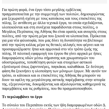
Για πρώτη φορά, ένα έργο τόσο μεγάλης εμβέλειας
πραγματοποιείται με την συμμετοχή των πολιτών, δημιουργώντας
μια ξεχωριστή σχέση με τους κατοίκους και τους επισκέπτες της
πόλης. Σε αντίθεση με άλλα τεχνικά έργα, τα οποία σχεδιάζονται,
υλοποιούνται και στη συνέχεια παραδίδονται στους πολίτες, ο
Μεγάλος Περίπατος της Αθήνας θα είναι ορατός και ανοιχτός στους
πολίτες, από την πρώτη μέρα που ξεκινά να υλοποιείται. Πρόκειται
για μια νέα φιλοσοφία, που μας δίνει τη δυνατότητα να βλέπουμε
από την πρώτη κιόλας μέρα τις θετικές αλλαγές που φέρνει και να
προσαρμοζόμαστε ήπια και αρμονικά στο νέο τρόπο ζωής της
πόλης. Η πιλοτική εφαρμογή του έργου θα γίνει αρχικά με ήπιες
διαμορφώσεις οδών μέσω σήμανσης και χρωματισμών του
οδοστρώματος, τοποθέτηση φυτών και στοιχείων αστικού
εξοπλισμού όπως ζαρντινιέρες, παγκάκια, καλαθάκια. Σε δεύτερη
φάση θα ξεκινήσει η υλοποίηση των μόνιμων έργων. Με αυτόν τον
τρόπο, οι κάτοικοι και οι επισκέπτες της Αθήνας θα μπορούν να
δουν τα οφέλη της μεγαλύτερης αστικής παρέμβασης στην ιστορία
της, εξερευνώντας, δοκιμάζοντας και αξιολογώντας καθημερινά τις
παρεμβάσεις και τις ρυθμίσεις, που θα πραγματοποιηθούν.
Τι περιλαμβάνει το έργο
Το σύνολο του Περιπάτου εκτός των ήδη διαμορφωμένων οδών Δ.