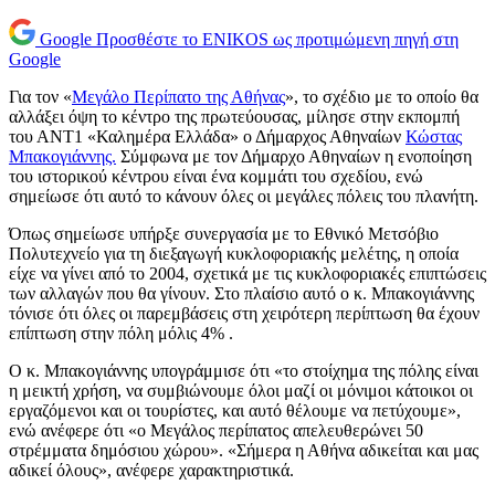
Google
Προσθέστε το ENIKOS ως προτιμώμενη πηγή στη
Google
Για τον «
Μεγάλο Περίπατο της Αθήνας
», το σχέδιο με το οποίο θα
αλλάξει όψη το κέντρο της πρωτεύουσας, μίλησε στην εκπομπή
του ΑΝΤ1 «Καλημέρα Ελλάδα» ο Δήμαρχος Αθηναίων
Κώστας
Μπακογιάννης.
Σύμφωνα με τον Δήμαρχο Αθηναίων η ενοποίηση
του ιστορικού κέντρου είναι ένα κομμάτι του σχεδίου, ενώ
σημείωσε ότι αυτό το κάνουν όλες οι μεγάλες πόλεις του πλανήτη.
Όπως σημείωσε υπήρξε συνεργασία με το Εθνικό Μετσόβιο
Πολυτεχνείο για τη διεξαγωγή κυκλοφοριακής μελέτης, η οποία
είχε να γίνει από το 2004, σχετικά με τις κυκλοφοριακές επιπτώσεις
των αλλαγών που θα γίνουν. Στο πλαίσιο αυτό ο κ. Μπακογιάννης
τόνισε ότι όλες οι παρεμβάσεις στη χειρότερη περίπτωση θα έχουν
επίπτωση στην πόλη μόλις 4% .
Ο κ. Μπακογιάννης υπογράμμισε ότι «το στοίχημα της πόλης είναι
η μεικτή χρήση, να συμβιώνουμε όλοι μαζί οι μόνιμοι κάτοικοι οι
εργαζόμενοι και οι τουρίστες, και αυτό θέλουμε να πετύχουμε»,
ενώ ανέφερε ότι «ο Μεγάλος περίπατος απελευθερώνει 50
στρέμματα δημόσιου χώρου». «Σήμερα η Αθήνα αδικείται και μας
αδικεί όλους», ανέφερε χαρακτηριστικά.