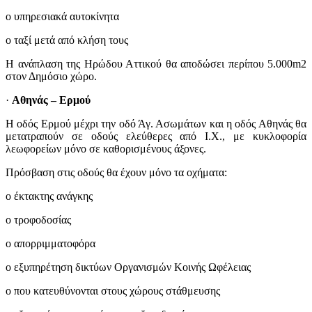
o υπηρεσιακά αυτοκίνητα
o ταξί μετά από κλήση τους
Η ανάπλαση της Ηρώδου Αττικού θα αποδώσει περίπου 5.000m2
στον Δημόσιο χώρο.
·
Αθηνάς – Ερμού
Η οδός Ερμού μέχρι την οδό Άγ. Ασωμάτων και η οδός Αθηνάς θα
μετατραπούν σε οδούς ελεύθερες από Ι.Χ., με κυκλοφορία
λεωφορείων μόνο σε καθορισμένους άξονες.
Πρόσβαση στις οδούς θα έχουν μόνο τα οχήματα:
o έκτακτης ανάγκης
o τροφοδοσίας
o απορριμματοφόρα
o εξυπηρέτηση δικτύων Οργανισμών Κοινής Ωφέλειας
o που κατευθύνονται στους χώρους στάθμευσης