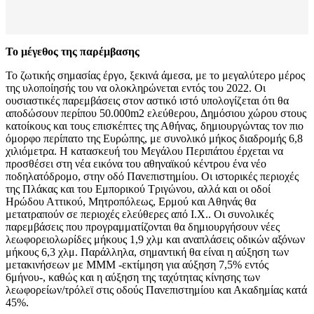
Το μέγεθος της παρέμβασης
Το ζωτικής σημασίας έργο, ξεκινά άμεσα, με το μεγαλύτερο μέρος
της υλοποίησής του να ολοκληρώνεται εντός του 2022. Οι
ουσιαστικές παρεμβάσεις στον αστικό ιστό υπολογίζεται ότι θα
αποδώσουν περίπου 50.000m2 ελεύθερου, Δημόσιου χώρου στους
κατοίκους και τους επισκέπτες της Αθήνας, δημιουργώντας τον πιο
όμορφο περίπατο της Ευρώπης, με συνολικό μήκος διαδρομής 6,8
χιλιόμετρα. Η κατασκευή του Μεγάλου Περιπάτου έρχεται να
προσθέσει στη νέα εικόνα του αθηναϊκού κέντρου ένα νέο
ποδηλατόδρομο, στην οδό Πανεπιστημίου. Οι ιστορικές περιοχές
της Πλάκας και του Εμπορικού Τριγώνου, αλλά και οι οδοί
Ηρώδου Αττικού, Μητροπόλεως, Ερμού και Αθηνάς θα
μετατραπούν σε περιοχές ελεύθερες από Ι.Χ.. Οι συνολικές
παρεμβάσεις που προγραμματίζονται θα δημιουργήσουν νέες
λεωφορειολωρίδες μήκους 1,9 χλμ και αναπλάσεις οδικών αξόνων
μήκους 6,3 χλμ. Παράλληλα, σημαντική θα είναι η αύξηση των
μετακινήσεων με ΜΜΜ -εκτίμηση για αύξηση 7,5% εντός
6μήνου-, καθώς και η αύξηση της ταχύτητας κίνησης των
λεωφορείων/τρόλεϊ στις οδούς Πανεπιστημίου και Ακαδημίας κατά
45%.