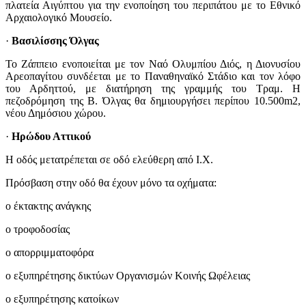
πλατεία Αιγύπτου για την ενοποίηση του περιπάτου με το Εθνικό
Αρχαιολογικό Μουσείο.
·
Βασιλίσσης Όλγας
Το Ζάππειο ενοποιείται με τον Ναό Ολυμπίου Διός, η Διονυσίου
Αρεοπαγίτου συνδέεται με το Παναθηναϊκό Στάδιο και τον λόφο
του Αρδηττού, με διατήρηση της γραμμής του Τραμ. Η
πεζοδρόμηση της Β. Όλγας θα δημιουργήσει περίπου 10.500m2,
νέου Δημόσιου χώρου.
·
Ηρώδου Αττικού
Η οδός μετατρέπεται σε οδό ελεύθερη από Ι.Χ.
Πρόσβαση στην οδό θα έχουν μόνο τα οχήματα:
o έκτακτης ανάγκης
o τροφοδοσίας
o απορριμματοφόρα
o εξυπηρέτησης δικτύων Οργανισμών Κοινής Ωφέλειας
o εξυπηρέτησης κατοίκων