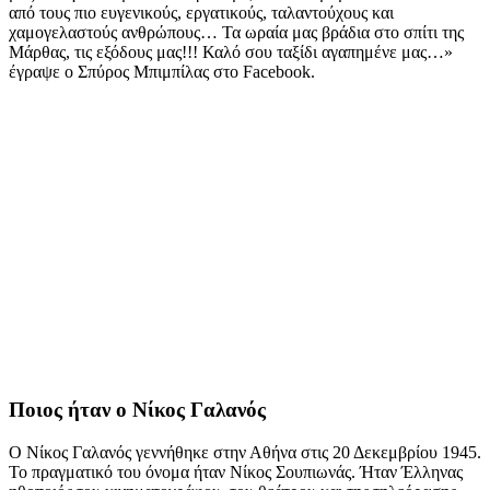
από τους πιο ευγενικούς, εργατικούς, ταλαντούχους και
χαμογελαστούς ανθρώπους… Τα ωραία μας βράδια στο σπίτι της
Μάρθας, τις εξόδους μας!!! Καλό σου ταξίδι αγαπημένε μας…»
έγραψε ο Σπύρος Μπιμπίλας στο Facebook.
Ποιος ήταν ο Νίκος Γαλανός
Ο Νίκος Γαλανός γεννήθηκε στην Αθήνα στις 20 Δεκεμβρίου 1945.
Το πραγματικό του όνομα ήταν Νίκος Σουπιωνάς. Ήταν Έλληνας