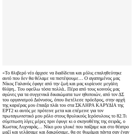
«Το θλιβερό νέο άρχισε να διαδίδεται και μόλις επαληθεύτηκε
αυτό που δεν θα θέλαμε να πιστέψουμε… Ο αγαπημένος μας
Νίκος Γαλανός έφαγε από την ζωή και μας κυρίευσε μεγάλη
θλίψη.. Του οφείλω τόσα πολλά.. Πέρα από τους κοινούς μας
αγώνες για τα συγγενικά δικαιώματα των ηθοποιών, από τον ΔΣ
του οργανισμού Διόνυσος, όπου διετέλεσε πρόεδρος, στην αρχή
της καριέρας μου έπαιξα πλάι του στα ΣΚΛΗΡΑ ΚΑΡΥΔΙΑ της
ΕΡΤ2 κι αυτός με πρότεινε μετα και επέμεινε για τον
πρωταγωνιστικό μου ρόλο στους θρυλικούς Ιερόσυλους το 82.Τι
σύμπτωση λίγες μέρες πριν έφυγε κι ο σκηνοθέτης της σειράς, ο
Κωστας Λυχναράς… Νίκο μου γλυκέ που παίξαμε και στο θέατρο
μαζί και γελάσαμε και δακρύσαμε, θα σε θυμάμαι πάντα σαν έναν