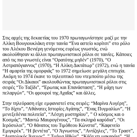
Στις αρχές της δεκαετίας του 1970 πρωταγωνίστησε μαζί με την
Αλίκη Βουγιουκλάκη στην ταινία “Ένα αστείο κορίτσι” στο ρόλο
του Αλέκου Βενιέρη γενόμενος ευρέως γνωστός, ενώ
ακολούθησαν κι άλλοι πρωταγωνιστικοί ρόλοι σε ταινίες. Κάποιες
από τις πιο γνωστές είναι “Ορατότης μηδέν” (1970), “Ο
Αστραπόγιαννος” (1970), “Η Αλίκη Δικτάτωρ” (1972), ενώ η ταινία
“Η αμαρτία της ομορφιάς” το 1972 σημείωσε μεγάλη επιτυχία.
Ακόμη το 1974 έκανε το τηλεοπτικό του ντεμπούτο μέσω της
σειράς “Οι Δίκαιοι” ακολουθώντας πρωταγωνιστικοί ρόλοι στις
σειρές “Το Ταξίδι”, “Έρωτας και Επανάσταση”, “Η μάχη των
πελαργών”, “Οι φρουροί της Αχαΐας” και άλλες.
Στην τηλεόραση είχε εμφανιστεί στις σειρές: “Μαρίνα Αυγέρη”,
“Το δίχτυ”, “Αθάνατες Ιστορίες Αγάπης”, “Ένας Πυγμαλίων”, “Η
μενεξεδένια πολιτεία”, “Λέσχη μυστηρίου”, ” Ο κόσμος και ο
Κοσμάς”, “Μαντώ Μαυρογένους”, “Τα σκληρά καρύδια”, “Οι
Ιερόσυλοι”, “Ο θάνατος του Τιμόθεου Κώνστα”, “Καφενείο
Εμιγκρέκ”, “Η βεντέτα”, “Ο Άγνωστος”, “Αντίζηλες”, “Το Τραστ”,
“Ανατολικός Άνεμος”, ” Τμήμα Ηθών”, “Κάζα ντι μακαρόνι”, “Η