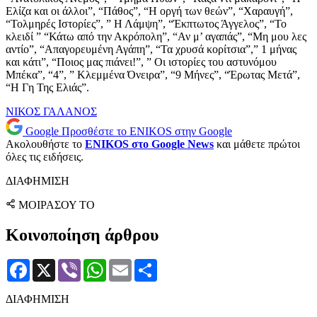
Ελίζα και οι άλλοι”, “Πάθος”, “Η οργή των θεών”, “Χαραυγή”,
“Τολμηρές Ιστορίες”, ” Η Λάμψη”, “Έκπτωτος Άγγελος”, “Το
κλειδί ” “Κάτω από την Ακρόπολη”, “Αν μ’ αγαπάς”, “Μη μου λες
αντίο”, “Απαγορευμένη Αγάπη”, “Τα χρυσά κορίτσια”,” 1 μήνας
και κάτι”, “Ποιος μας πιάνει!”, ” Οι ιστορίες του αστυνόμου
Μπέκα”, “4”, ” Κλεμμένα Όνειρα”, “9 Μήνες”, “Έρωτας Μετά”,
“Η Γη Της Ελιάς”.
ΝΙΚΟΣ ΓΑΛΑΝΟΣ
Google
Προσθέστε το ENIKOS στην Google
Ακολουθήστε το
ENIKOS στο Google News
και μάθετε πρώτοι
όλες τις ειδήσεις.
ΔΙΑΦΗΜΙΣΗ
ΜΟΙΡΑΣΟΥ ΤΟ
Κοινοποίηση άρθρου
Facebook
X
Viber
WhatsApp
Email
Μοιραστείτε
ΔΙΑΦΗΜΙΣΗ