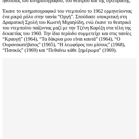
ηθοποιός του κινηματογράφου, του θεάτρου και της τηλεόρασης.
Έκανε το κινηματογραφικό του ντεμπούτο το 1962 ερμηνεύοντας
ένα μικρό ρόλο στην ταινία “Οργή”. Σπούδασε υποκριτική στη
Δραματική Σχολή του Κωστή Μιχαηλίδη, ενώ έκανε το θεατρικό
του ντεμπούτο παίζοντας μαζί με την Τζένη Καρέζη στα τέλη της
δεκαετίας του 1960. Την ίδια περίοδο συμμετείχε και στις ταινίες
“Κραυγή” (1964), “Τα δάκρυα μου είναι καυτά” (1964), “Ο
Ουρανοκατέβατος” (1965), “Η λεωφόρος του μίσους” (1968),
“Πανικός” (1969) και “Πεθαίνω κάθε ξημέρωμα” (1969).