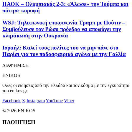
ΠΑΟΚ – Ολυμπιακός 2-3: «Άλωσε» την Τούμπα και
πάτησε κορυφή
WSJ: Τηλεφωνική επικοινωνία Τραμπ με Πούτιν –
Συμβούλευσε τον Ρώσο πρόεδρο να αποφύγει την
κλιμάκωση στην Ουκρανία
Ισραήλ: Καλεί τους πολίτες του να μην πάνε στο
Παρίσι για τον ποδοσφαιρικό αγώνα με την Γαλλία
ΔΙΑΦΗΜΙΣΗ
ENIKOS
Όλες οι ειδήσεις από την Ελλάδα και τον κόσμο με την εγκυρότητα
του enikos.gr.
Facebook
X
Instagram
YouTube
Viber
© 2026 ENIKOS
ΠΛΟΗΓΗΣΗ