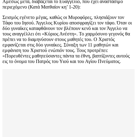
Αμέσως μετά, διαβάζεται το Ευαγγέλιο, που έχει αναστάσιμο
περιεχόμενο (Κατά Ματθαίον κη’ 1-20):
Σεισμός εγένετο μέγας, καθώς οι Μυροφόρες, πλησιάζουν τον
Τάφο του Ιησού. Άγγελος Κυρίου αποσφραγίζει τον τάφο. Όταν οι
δύο γυναίκες καταφθάνουν τον βλέπουν κενό και τον Άγγελο να
τους αναγγέλλει ότι «Κύριος Ανέστη». Το χαρμόσυνο γεγονός θα
πρέπει να το διαμηνύσουν στους μαθητές του. Ο Χριστός
εμφανίζεται στις δύο γυναίκες. Σύναξη των 11 μαθητών και
εμφάνιση του Χριστού ενώπιόν τους. Τους προτρέπει:
«Πορευθέντες μαθητεύσαντες πάντα τα έθνη, βαπτίζοντες αυτούς
εις το όνομα του Πατρός του Υιού και του Αγίου Πνεύματος.