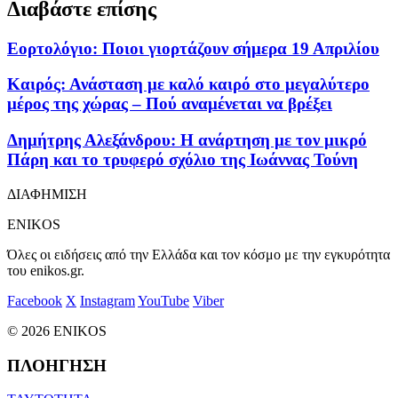
Διαβάστε επίσης
Εορτολόγιο: Ποιοι γιορτάζουν σήμερα 19 Απριλίου
Καιρός: Ανάσταση με καλό καιρό στο μεγαλύτερο
μέρος της χώρας – Πού αναμένεται να βρέξει
Δημήτρης Αλεξάνδρου: Η ανάρτηση με τον μικρό
Πάρη και το τρυφερό σχόλιο της Ιωάννας Τούνη
ΔΙΑΦΗΜΙΣΗ
ENIKOS
Όλες οι ειδήσεις από την Ελλάδα και τον κόσμο με την εγκυρότητα
του enikos.gr.
Facebook
X
Instagram
YouTube
Viber
© 2026 ENIKOS
ΠΛΟΗΓΗΣΗ