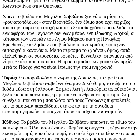
Ανάσταση, το πρωί του Μεγάλου Σαββάτου, στον Ναό του Αγίου
Κωνσταντίνου στην Ομόνοια.
Χίος:
Το βράδυ του Μεγάλου Σαββάτου ξεκινά ο περίφημος
«ρουκετοπόλεμος» στον Βροντάδο, ένα έθιμο που έχει τις ρίζες
του στην τουρκική κατοχή και τα τελευταία χρόνια προσελκύει το
ενδιαφέρον των μεγάλων διεθνών μέσων ενημέρωσης. Αρχικά, οι
κάτοικοι των ενοριών του Αγίου Μάρκου και της Παναγίας
Ερειθιανής, εκκλησιών που βρίσκονται αντικριστά, έφτιαχναν
αυτοσχέδια κανονάκια. Με το πέρασμα του χρόνου, όμως, αυτά
εξελίχθηκαν σε αυτοσχέδιες ρουκέτες, βεγγαλικά, φτιαγμένα από
νίτρο, θειάφι και μπαρούτι. Η προετοιμασία των ρουκετών αρχίζει
μετά το Πάσχα για να είναι έτοιμες την επόμενη χρονιά.
Τυρός:
Στο παραθαλάσσιο χωριό της Αρκαδίας, το πρωί του
Μεγάλου Σαββάτου αναβιώνει ένα μοναδικό έθιμο, το κάψιμο του
Ιούδα μέσα στη θάλασσα. Σε μια πλωτή πλατφόρμα τοποθετούνται
ξύλα και από πάνω τους κρέμεται ένα ανθρώπινο ομοίωμα. Στη
συνέχεια μπαίνει το μπουρλότο από τους Τσάκωνες πυρπολητές
και το ομοίωμα παραδίδεται στη φωτιά, με τη συνοδεία
φαντασμαγορικών πυροτεχνημάτων και ισχυρών δυναμιτών.
Κύθνος
: Το βράδυ του Μεγάλου Σαββάτου επικρατεί το έθιμο του
«συχώριου». Όλοι όσοι έχουν πεθαμένους συγγενείς φέρνουν στην
εκκλησία ψητά, κρασί και ψωμί, τα οποία έχει «διαβάσει» ο παπάς
και τα προσφέρουν στους επισκέπτες και στους κατοίκους του