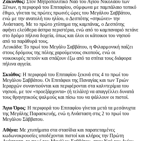
Ζάκυνθος:
Στον Μητροπολιτικό Ναό του Αγίου Νικολάου των
Ξένων, η περιφορά του Επιταφίου, σύμφωνα με παμπάλαιο τοπικό
έθιμο, γίνεται τις πρώτες πρωινές ώρες του Μεγάλου Σαββάτου,
ενώ με την ανατολή του ηλίου, ο Δεσπότης «σηκώνει» την
Ανάσταση. Με το πρώτο χτύπημα της καμπάνας, ο Δεσπότης
αφήνει ελεύθερα άσπρα περιστέρια, ενώ από το καμπαναριό πετάνε
στο δρόμο πήλινα δοχεία, όπως και όλοι οι κάτοικοι του νησιού
από τα παράθυρά τους.
Λευκάδα: Το πρωί του Μεγάλυ Σαββάτου, η Φιλαρμονική παίζει
στους δρόμους της πόλης χαρούμενους σκοπούς, ενώ οι
νοικοκυρές πετούν και σπάζουν έξω από τα σπίτια τους διάφορα
πήλινα αγγεία.
Σκιάθος
: Η περιφορά του Επιταφίου ξεκινά στις 4 το πρωί του
Μεγάλου Σαββάτου. Οι Επιτάφιοι της Παναγίας και των Τριών
Ιεραρχών συναντιούνται και περιφέρονται στα καλντερίμια του
νησιού, με τον «προεξάρχοντα» (ή τελάλη) να απαγγέλλει δυνατά
τους θρηνητικούς ψαλμούς και πίσω του να ψάλλουν οι πιστοί.
Άγιο Όρος
: Η περιφορά του Επιταφίου γίνεται μετά τα μεσάνυχτα
της Μεγάλης Παρασκευής, ενώ η Ανάσταση στις 2 το πρωί του
Μεγάλου Σάββατου.
Αθήνα:
Με χτυπήματα στα στασίδια και παρατεταμένες
κωδωνοκρουσίες υποδέχονται πιστοί και κλήρος την Πρώτη