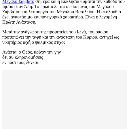
Μεγάλο Σάββατο
σήμερα και η Εκκλησία θυμάται την κάθοδο του
Ιησού στον Άδη. Το πρωί τελείται ο εσπερινός του Μεγάλου
Σαββάτου και λειτουργία του Μεγάλου Βασιλείου. Η ακολουθία
έχει αναστάσιμο και πανηγυρικό χαρακτήρα. Είναι η λεγομένη
Πρώτη Ανάσταση.
Μετά την ανάγνωση της προφητείας του Ιωνά, του οποίου
προτυπώνει την ταφή και την ανάσταση του Κυρίου, αντηχεί ως
νικητήριος ιαχή ο ψαλμικός στίχος:
Ανάστα, ο Θεός, κρίνον την γην
ότι συ κληρονομήσεις
εν πάσι τους έθνεσι.