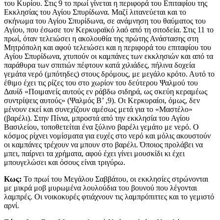
του Κυρίου. Στις 9 το πρωί γίνεται η περιφορά του Επιταφίου της
Εκκλησίας του Αγίου Σπυρίδωνα. Μαζί λιτανεύεται και το
σκήνωμα του Αγίου Σπυρίδωνα, σε ανάμνηση του θαύματος του
Αγίου, που έσωσε τον Κερκυραϊκό λαό από τη σιτοδεία. Στις 11 το
πρωί, όταν τελειώσει η ακολουθία της πρώτης Ανάστασης στη
Μητρόπολη και αφού τελειώσει και η περιφορά του επιταφίου του
Αγίου Σπυρίδωνα, χτυπούν οι καμπάνες των εκκλησιών και από τα
παράθυρα των σπιτιών πέφτουν κατά χιλιάδες, πήλινα δοχεία
γεμάτα νερό (μπότηδες) στους δρόμους, με μεγάλο κρότο. Αυτό το
έθιμο έχει τις ρίζες του στο χωρίον του δεύτερου Ψαλμού του
Δαυίδ «Ποιμανείς αυτούς εν ράβδω σιδηρά, ως σκεύη κεραμέως
συντρίψεις αυτούς» (Ψαλμός Β’ ,9). Οι Κερκυραίοι, όμως, δεν
μένουν εκεί και συνεχίζουν αμέσως μετά για το «Μαστέλο»
(βαρέλι). Στην Πίνια, μπροστά από την εκκλησία του Αγίου
Βασιλείου, τοποθετείται ένα ξύλινο βαρέλι γεμάτο με νερό. Ο
κόσμος ρίχνει νομίσματα για ευχές στο νερό και μόλις ακουστούν
οι καμπάνες τρέχουν να μπουν στο βαρέλι. Όποιος προλάβει να
μπει, παίρνει τα χρήματα, αφού έχει γίνει μουσκίδι κι έχει
μπουγελώσει και όσους είναι τριγύρω.
Κως:
Το πρωί του Μεγάλου Σαββάτου, οι εκκλησίες στρώνονται
με μικρά μοβ μυρωμένα λουλούδια του βουνού που λέγονται
λαμπρές. Οι νοικοκυρές φτιάχνουν τις λαμπρόπιττες και το γεμιστό
αρνί.