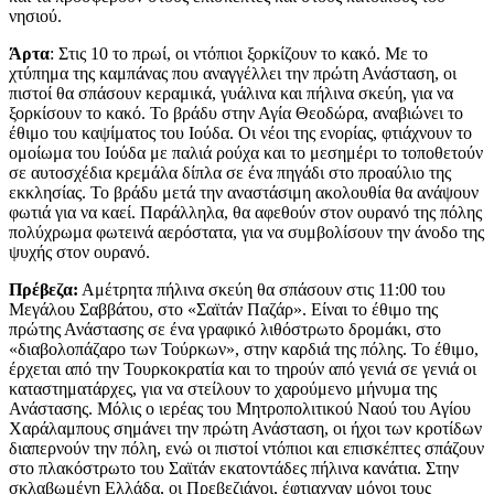
νησιού.
Άρτα
: Στις 10 το πρωί, οι ντόπιοι ξορκίζουν το κακό. Με το
χτύπημα της καμπάνας που αναγγέλλει την πρώτη Ανάσταση, οι
πιστοί θα σπάσουν κεραμικά, γυάλινα και πήλινα σκεύη, για να
ξορκίσουν το κακό. Το βράδυ στην Αγία Θεοδώρα, αναβιώνει το
έθιμο του καψίματος του Ιούδα. Οι νέοι της ενορίας, φτιάχνουν το
ομοίωμα του Ιούδα με παλιά ρούχα και το μεσημέρι το τοποθετούν
σε αυτοσχέδια κρεμάλα δίπλα σε ένα πηγάδι στο προαύλιο της
εκκλησίας. Το βράδυ μετά την αναστάσιμη ακολουθία θα ανάψουν
φωτιά για να καεί. Παράλληλα, θα αφεθούν στον ουρανό της πόλης
πολύχρωμα φωτεινά αερόστατα, για να συμβολίσουν την άνοδο της
ψυχής στον ουρανό.
Πρέβεζα:
Αμέτρητα πήλινα σκεύη θα σπάσουν στις 11:00 του
Μεγάλου Σαββάτου, στο «Σαϊτάν Παζάρ». Είναι το έθιμο της
πρώτης Ανάστασης σε ένα γραφικό λιθόστρωτο δρομάκι, στο
«διαβολοπάζαρο των Τούρκων», στην καρδιά της πόλης. Το έθιμο,
έρχεται από την Τουρκοκρατία και το τηρούν από γενιά σε γενιά οι
καταστηματάρχες, για να στείλουν το χαρούμενο μήνυμα της
Ανάστασης. Μόλις ο ιερέας του Μητροπολιτικού Ναού του Αγίου
Χαράλαμπους σημάνει την πρώτη Ανάσταση, οι ήχοι των κροτίδων
διαπερνούν την πόλη, ενώ οι πιστοί ντόπιοι και επισκέπτες σπάζουν
στο πλακόστρωτο του Σαϊτάν εκατοντάδες πήλινα κανάτια. Στην
σκλαβωμένη Ελλάδα, οι Πρεβεζιάνοι, έφτιαχναν μόνοι τους