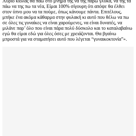
Αύριο κιόλας θα πάω στο μνήμα της να της πάρω γλυκά, να της τα
πάω να της πω τα νέα, Είμαι 100% σίγουρη ότι απόψε θα έλθει
στον ύπνο μου να τα πούμε, όπως κάνουμε πάντα. Επιτέλους,
μπήκε ένα ακόμα κάθαρμα στην φυλακή κι αυτό που θέλω να πω
σε όλες τις γυναίκες να είναι χαρούμενες, να είναι δυνατές, να
μιλάνε παρ’ όλο που είναι πάρα πολύ δύσκολο και το καταλαβαίνω
εγώ θα είμαι εδώ για όλες όσες με χρειάζονται. Θα βγαίνω
μπροστά για να σταματήσει αυτό που λέγεται “γυναικοκτονία”».