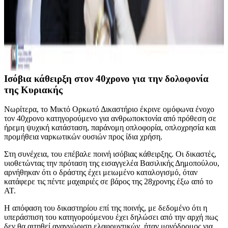
Ισόβια κάθειρξη στον 40χρονο για την δολοφονία
της Κυριακής
Νωρίτερα, το Μικτό Ορκωτό Δικαστήριο έκρινε ομόφωνα ένοχο
τον 40χρονο κατηγορούμενο για ανθρωποκτονία από πρόθεση σε
ήρεμη ψυχική κατάσταση, παράνομη οπλοφορία, οπλοχρησία και
προμήθεια ναρκωτικών ουσιών προς ίδια χρήση.
Στη συνέχεια, του επέβαλε ποινή ισόβιας κάθειρξης. Οι δικαστές,
υιοθετώντας την πρόταση της εισαγγελέα Βασιλικής Δημοπούλου,
αρνήθηκαν ότι ο δράστης έχει μειωμένο καταλογισμό, όταν
κατάφερε τις πέντε μαχαιριές σε βάρος της 28χρονης έξω από το
ΑΤ.
Η απόφαση του δικαστηρίου επί της ποινής, με δεδομένο ότι η
υπεράσπιση του κατηγορούμενου έχει δηλώσει από την αρχή πως
δεν θα αιτηθεί αναγνώριση ελαφρυντικών, ήταν μονόδρομος για