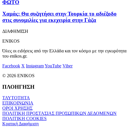
ΦΩΤΟ
Χαμάς: Θα συζητήσει στην Τουρκία το αδιέξοδο
στις συνομιλίες για εκεχειρία στην Γάζα
ΔΙΑΦΗΜΙΣΗ
ENIKOS
Όλες οι ειδήσεις από την Ελλάδα και τον κόσμο με την εγκυρότητα
του enikos.gr.
Facebook
X
Instagram
YouTube
Viber
© 2026 ENIKOS
ΠΛΟΗΓΗΣΗ
ΤΑΥΤΟΤΗΤΑ
ΕΠΙΚΟΙΝΩΝΙΑ
ΟΡΟΙ ΧΡΗΣΗΣ
ΠΟΛΙΤΙΚΗ ΠΡΟΣΤΑΣΙΑΣ ΠΡΟΣΩΠΙΚΩΝ ΔΕΔΟΜΕΝΩΝ
ΠΟΛΙΤΙΚΗ COOKIES
Κρατική Διαφήμιση