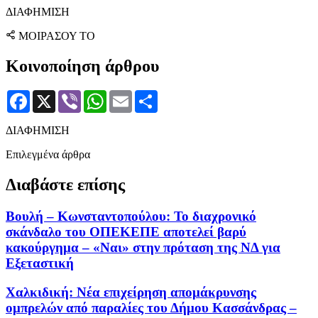
ΔΙΑΦΗΜΙΣΗ
ΜΟΙΡΑΣΟΥ ΤΟ
Κοινοποίηση άρθρου
Facebook
X
Viber
WhatsApp
Email
Μοιραστείτε
ΔΙΑΦΗΜΙΣΗ
Επιλεγμένα άρθρα
Διαβάστε επίσης
Βουλή – Κωνσταντοπούλου: Το διαχρονικό
σκάνδαλο του ΟΠΕΚΕΠΕ αποτελεί βαρύ
κακούργημα – «Ναι» στην πρόταση της ΝΔ για
Εξεταστική
Χαλκιδική: Νέα επιχείρηση απομάκρυνσης
ομπρελών από παραλίες του Δήμου Κασσάνδρας –