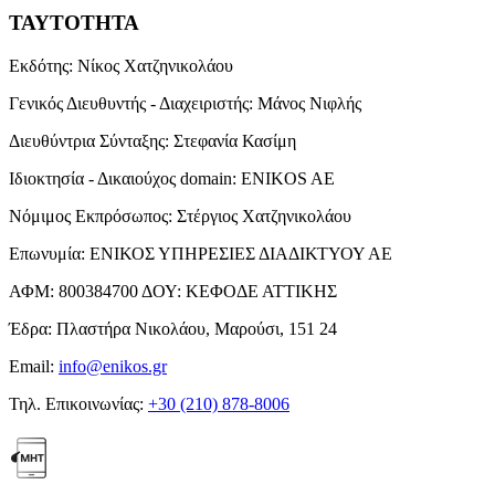
ΤΑΥΤΟΤΗΤΑ
Εκδότης:
Νίκος Χατζηνικολάου
Γενικός Διευθυντής - Διαχειριστής:
Μάνος Νιφλής
Διευθύντρια Σύνταξης:
Στεφανία Κασίμη
Ιδιοκτησία - Δικαιούχος domain:
ENIKOS AE
Νόμιμος Εκπρόσωπος:
Στέργιος Χατζηνικολάου
Επωνυμία:
ΕΝΙΚΟΣ ΥΠΗΡΕΣΙΕΣ ΔΙΑΔΙΚΤΥΟΥ ΑΕ
ΑΦΜ:
800384700
ΔΟΥ:
ΚΕΦΟΔΕ ΑΤΤΙΚΗΣ
Έδρα:
Πλαστήρα Νικολάου, Μαρούσι, 151 24
Email:
info@enikos.gr
Τηλ. Επικοινωνίας:
+30 (210) 878-8006