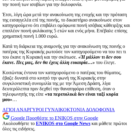
την ποινή των ισοβίων για την δολοφονία.
Έτσι, λίγη ώρα μετά την ανακοίνωση της ενοχής και την πρόταση
της εισαγγελέα επί της ποινής, το δικαστήριο ανακοίνωσε στον
κατηγορούμενο ότι επιβάλει ομόφωνα ποινή ισόβιας κάθειρξης και
επιπλέον ποινή φυλάκισης 5 ετών και ενός μήνα. Επέβαλε επίσης
χρηματική ποινή 1.000 ευρώ.
Κατά τη διάρκεια της αναμονής για την ανακοίνωση της ποινής ο
πατέρας της Κυριακής ρωτούσε τον κατηγορούμενο να του πει τι
του έκανε η Κυριακή και την σκότωσε.
«Ή μάλλον τι δεν σου
έκανε. Πες μας, δεν θα έχεις άλλη ευκαιρία…»
του έλεγε.
Κοιτώντας έντονα τον κατηγορούμενο ο πατέρας του θύματος,
έβαζε δυνατά στο κινητό την φωνή της Κυριακής στην
συγκλονιστική συνομιλία της με την Άμεση Δράση, λίγα
δευτερόλεπτα πριν δεχθεί την θανατηφόρα επίθεση, όταν ο
τηλεφωνητής της είπε
«τα περιπολικά δεν είναι ταξί κυρία
μου»
…
ΑΓΙΟΙ ΑΝΑΡΓΥΡΟΙ
ΓΥΝΑΙΚΟΚΤΟΝΙΑ
ΔΟΛΟΦΟΝΙΑ
Google
Προσθέστε το ENIKOS στην Google
Ακολουθήστε το
ENIKOS στο Google News
και μάθετε πρώτοι
όλες τις ειδήσεις.