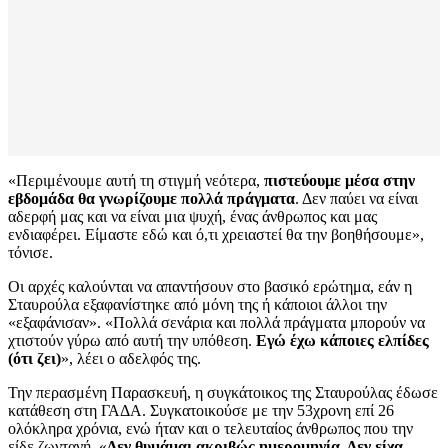
«Περιμένουμε αυτή τη στιγμή νεότερα,
πιστεύουμε μέσα στην
εβδομάδα θα γνωρίζουμε πολλά πράγματα
. Δεν παύει να είναι
αδερφή μας και να είναι μια ψυχή, ένας άνθρωπος και μας
ενδιαφέρει. Είμαστε εδώ και ό,τι χρειαστεί θα την βοηθήσουμε»,
τόνισε.
Οι αρχές καλούνται να απαντήσουν στο βασικό ερώτημα, εάν η
Σταυρούλα εξαφανίστηκε από μόνη της ή κάποιοι άλλοι την
«εξαφάνισαν». «Πολλά σενάρια και πολλά πράγματα μπορούν να
χτιστούν γύρω από αυτή την υπόθεση.
Εγώ έχω κάποιες ελπίδες
(ότι ζει)
», λέει ο αδελφός της.
Την περασμένη Παρασκευή, η συγκάτοικος της Σταυρούλας έδωσε
κατάθεση στη ΓΑΔΑ. Συγκατοικούσε με την 53χρονη επί 26
ολόκληρα χρόνια, ενώ ήταν και ο τελευταίος άνθρωπος που την
είδε ζωντανή. «
Δεν θυμάμαι ακριβώς ημερομηνία. Δεν είχα