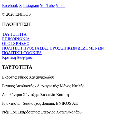
Facebook
X
Instagram
YouTube
Viber
© 2026 ENIKOS
ΠΛΟΗΓΗΣΗ
ΤΑΥΤΟΤΗΤΑ
ΕΠΙΚΟΙΝΩΝΙΑ
ΟΡΟΙ ΧΡΗΣΗΣ
ΠΟΛΙΤΙΚΗ ΠΡΟΣΤΑΣΙΑΣ ΠΡΟΣΩΠΙΚΩΝ ΔΕΔΟΜΕΝΩΝ
ΠΟΛΙΤΙΚΗ COOKIES
Κρατική Διαφήμιση
ΤΑΥΤΟΤΗΤΑ
Εκδότης:
Νίκος Χατζηνικολάου
Γενικός Διευθυντής - Διαχειριστής:
Μάνος Νιφλής
Διευθύντρια Σύνταξης:
Στεφανία Κασίμη
Ιδιοκτησία - Δικαιούχος domain:
ENIKOS AE
Νόμιμος Εκπρόσωπος:
Στέργιος Χατζηνικολάου