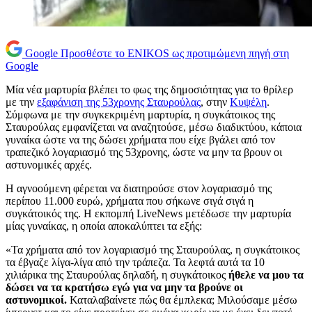
Google
Προσθέστε το ENIKOS ως προτιμώμενη πηγή στη
Google
Μία νέα μαρτυρία βλέπει το φως της δημοσιότητας για το θρίλερ
με την
εξαφάνιση της 53χρονης Σταυρούλας
, στην
Κυψέλη
.
Σύμφωνα με την συγκεκριμένη μαρτυρία, η συγκάτοικος της
Σταυρούλας εμφανίζεται να αναζητούσε, μέσω διαδικτύου, κάποια
γυναίκα ώστε να της δώσει χρήματα που είχε βγάλει από τον
τραπεζικό λογαριασμό της 53χρονης, ώστε να μην τα βρουν οι
αστυνομικές αρχές.
Η αγνοούμενη φέρεται να διατηρούσε στον λογαριασμό της
περίπου 11.000 ευρώ, χρήματα που σήκωνε σιγά σιγά η
συγκάτοικός της. Η εκπομπή LiveNews μετέδωσε την μαρτυρία
μίας γυναίκας, η οποία αποκαλύπτει τα εξής:
«Τα χρήματα από τον λογαριασμό της Σταυρούλας, η συγκάτοικος
τα έβγαζε λίγα-λίγα από την τράπεζα. Τα λεφτά αυτά τα 10
χιλιάρικα της Σταυρούλας δηλαδή, η συγκάτοικος
ήθελε να μου τα
δώσει να τα κρατήσω εγώ για να μην τα βρούνε οι
αστυνομικοί.
Καταλαβαίνετε πώς θα έμπλεκα; Μιλούσαμε μέσω