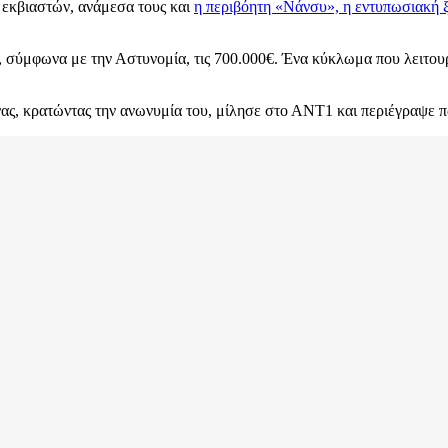
 εκβιαστών, ανάμεσα τους και
η περιβόητη «Νάνσυ», η εντυπωσιακή ξα
ει, σύμφωνα με την Αστυνομία, τις 700.000€. Ένα κύκλωμα που λειτο
ήνας, κρατώντας την ανωνυμία του, μίλησε στο ΑΝΤ1 και περιέγραψε