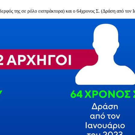
ερφός της σε ρόλο εισπράκτορα) και ο 64χρονος Σ. (Δράση από τον Ι