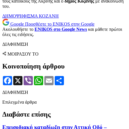
τους κατοίκους της Ακρινής και ο
δήμος Κοζάνης
με ανακοίνωσή
του.
ΔΗΜΟΨΗΦΙΣΜΑ
ΚΟΖΑΝΗ
Google
Προσθέστε το ENIKOS στην Google
Ακολουθήστε το
ENIKOS στο Google News
και μάθετε πρώτοι
όλες τις ειδήσεις.
ΔΙΑΦΗΜΙΣΗ
ΜΟΙΡΑΣΟΥ ΤΟ
Κοινοποίηση άρθρου
Facebook
X
Viber
WhatsApp
Email
Μοιραστείτε
ΔΙΑΦΗΜΙΣΗ
Επιλεγμένα άρθρα
Διαβάστε επίσης
Επεισοδιακή καταδίωξη στην Αττική Οδό –