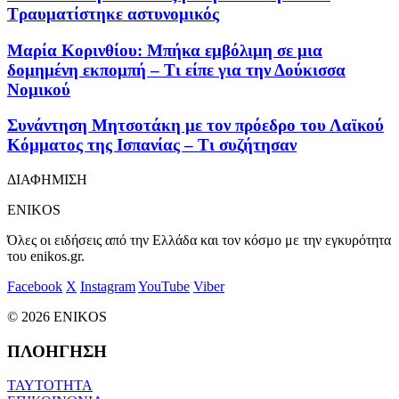
Τραυματίστηκε αστυνομικός
Μαρία Κορινθίου: Μπήκα εμβόλιμη σε μια
δομημένη εκπομπή – Τι είπε για την Δούκισσα
Νομικού
Συνάντηση Μητσοτάκη με τον πρόεδρο του Λαϊκού
Κόμματος της Ισπανίας – Τι συζήτησαν
ΔΙΑΦΗΜΙΣΗ
ENIKOS
Όλες οι ειδήσεις από την Ελλάδα και τον κόσμο με την εγκυρότητα
του enikos.gr.
Facebook
X
Instagram
YouTube
Viber
© 2026 ENIKOS
ΠΛΟΗΓΗΣΗ
ΤΑΥΤΟΤΗΤΑ