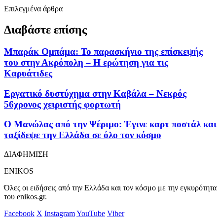
Επιλεγμένα άρθρα
Διαβάστε επίσης
Μπαράκ Ομπάμα: Το παρασκήνιο της επίσκεψής
του στην Ακρόπολη – Η ερώτηση για τις
Καρυάτιδες
Εργατικό δυστύχημα στην Καβάλα – Νεκρός
56χρονος χειριστής φορτωτή
Ο Μανώλας από την Ψέριμο: Έγινε καρτ ποστάλ και
ταξίδεψε την Ελλάδα σε όλο τον κόσμο
ΔΙΑΦΗΜΙΣΗ
ENIKOS
Όλες οι ειδήσεις από την Ελλάδα και τον κόσμο με την εγκυρότητα
του enikos.gr.
Facebook
X
Instagram
YouTube
Viber