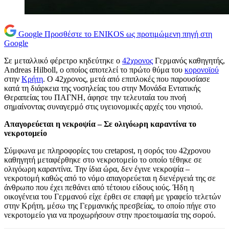
Google
Προσθέστε το ENIKOS ως προτιμώμενη πηγή στη
Google
Σε μεταλλικό φέρετρο κηδεύτηκε ο
42χρονος
Γερμανός καθηγητής,
Andreas Hilboll, ο οποίος αποτελεί το πρώτο θύμα του
κορoνοϊού
στην
Κρήτη
. Ο 42χρονος, μετά από επιπλοκές που παρουσίασε
κατά τη διάρκεια της νοσηλείας του στην Μονάδα Εντατικής
Θεραπείας του ΠΑΓΝΗ, άφησε την τελευταία του πνοή
σημαίνοντας συναγερμό στις υγειονομικές αρχές του νησιού.
Απαγορεύεται η νεκροψία – Σε ολιγόωρη καραντίνα το
νεκροτομείο
Σύμφωνα με πληροφορίες του cretapost, η σορός του 42χρονου
καθηγητή μεταφέρθηκε στο νεκροτομείο το οποίο τέθηκε σε
ολιγόωρη καραντίνα. Την ίδια ώρα, δεν έγινε νεκροψία –
νεκροτομή καθώς από το νόμο απαγορεύεται η διενέργειά της σε
άνθρωπο που έχει πεθάνει από τέτοιου είδους ιούς. Ήδη η
οικογένεια του Γερμανού είχε έρθει σε επαφή με γραφείο τελετών
στην Κρήτη, μέσω της Γερμανικής πρεσβείας, το οποίο πήγε στο
νεκροτομείο για να προχωρήσουν στην προετοιμασία της σορού.