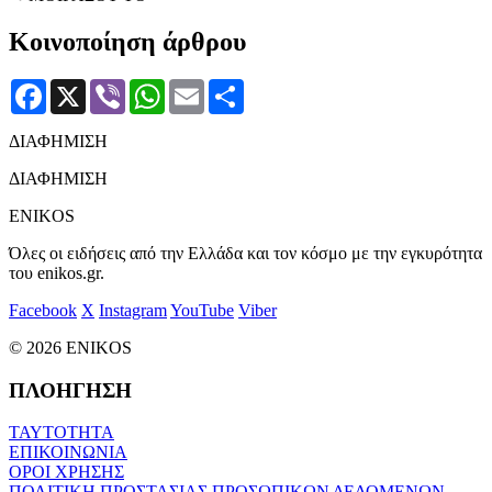
Κοινοποίηση άρθρου
Facebook
X
Viber
WhatsApp
Email
Μοιραστείτε
ΔΙΑΦΗΜΙΣΗ
ΔΙΑΦΗΜΙΣΗ
ENIKOS
Όλες οι ειδήσεις από την Ελλάδα και τον κόσμο με την εγκυρότητα
του enikos.gr.
Facebook
X
Instagram
YouTube
Viber
© 2026 ENIKOS
ΠΛΟΗΓΗΣΗ
ΤΑΥΤΟΤΗΤΑ
ΕΠΙΚΟΙΝΩΝΙΑ
ΟΡΟΙ ΧΡΗΣΗΣ
ΠΟΛΙΤΙΚΗ ΠΡΟΣΤΑΣΙΑΣ ΠΡΟΣΩΠΙΚΩΝ ΔΕΔΟΜΕΝΩΝ