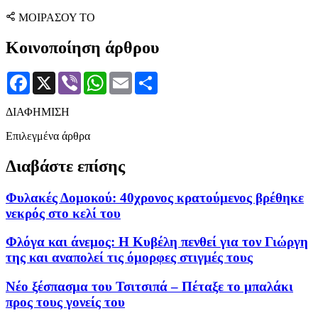
ΜΟΙΡΑΣΟΥ ΤΟ
Κοινοποίηση άρθρου
Facebook
X
Viber
WhatsApp
Email
Μοιραστείτε
ΔΙΑΦΗΜΙΣΗ
Επιλεγμένα άρθρα
Διαβάστε επίσης
Φυλακές Δομοκού: 40χρονος κρατούμενος βρέθηκε
νεκρός στο κελί του
Φλόγα και άνεμος: Η Κυβέλη πενθεί για τον Γιώργη
της και αναπολεί τις όμορφες στιγμές τους
Νέο ξέσπασμα του Τσιτσιπά – Πέταξε το μπαλάκι
προς τους γονείς του