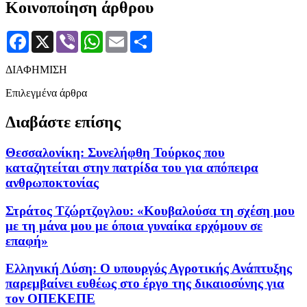
Κοινοποίηση άρθρου
Facebook
X
Viber
WhatsApp
Email
Μοιραστείτε
ΔΙΑΦΗΜΙΣΗ
Επιλεγμένα άρθρα
Διαβάστε επίσης
Θεσσαλονίκη: Συνελήφθη Τούρκος που
καταζητείται στην πατρίδα του για απόπειρα
ανθρωποκτονίας
Στράτος Τζώρτζογλου: «Κουβαλούσα τη σχέση μου
με τη μάνα μου με όποια γυναίκα ερχόμουν σε
επαφή»
Ελληνική Λύση: Ο υπουργός Αγροτικής Ανάπτυξης
παρεμβαίνει ευθέως στο έργο της δικαιοσύνης για
τον ΟΠΕΚΕΠΕ