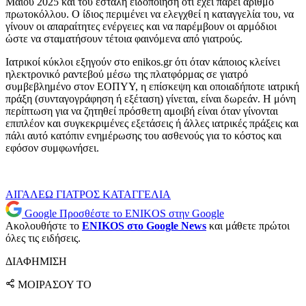
Μαΐου 2025 και του εστάλη ειδοποίηση ότι έχει πάρει αριθμό
πρωτοκόλλου. Ο ίδιος περιμένει να ελεγχθεί η καταγγελία του, να
γίνουν οι απαραίτητες ενέργειες και να παρέμβουν οι αρμόδιοι
ώστε να σταματήσουν τέτοια φαινόμενα από γιατρούς.
Ιατρικοί κύκλοι εξηγούν στο enikos.gr ότι όταν κάποιος κλείνει
ηλεκτρονικό ραντεβού μέσω της πλατφόρμας σε γιατρό
συμβεβλημένο στον ΕΟΠΥΥ, η επίσκεψη και οποιαδήποτε ιατρική
πράξη (συνταγογράφηση ή εξέταση) γίνεται, είναι δωρεάν. Η μόνη
περίπτωση για να ζητηθεί πρόσθετη αμοιβή είναι όταν γίνονται
επιπλέον και συγκεκριμένες εξετάσεις ή άλλες ιατρικές πράξεις και
πάλι αυτό κατόπιν ενημέρωσης του ασθενούς για το κόστος και
εφόσον συμφωνήσει.
ΑΙΓΑΛΕΩ
ΓΙΑΤΡΟΣ
ΚΑΤΑΓΓΕΛΙΑ
Google
Προσθέστε το ENIKOS στην Google
Ακολουθήστε το
ENIKOS στο Google News
και μάθετε πρώτοι
όλες τις ειδήσεις.
ΔΙΑΦΗΜΙΣΗ
ΜΟΙΡΑΣΟΥ ΤΟ