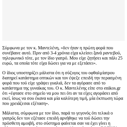
Σύμφωνα με τον κ. Μαντελένη, «δεν ήταν η πρώτη φορά που
συνέβαινε αυτό. Πριν από 3-4 χρόνια είχα κλείσει ξανά ραντεβού,
τηλεφωνικό τότε, με τον ίδιο γιατρό. Μου είχε ζητήσει και πάλι 25
ευρώ, τα οποία τότε είχα δώσει για να με εξετάσει».
Ο ίδιος υποστηρίζει μάλιστα ότι η σύζυγος του οφθαλμίατρου
διατηρεί κατάστημα οπτικών και τον έψεξε επειδή την περασμένη
φορά που τού είχε γράψει γυαλιά, δεν τα αγόρασε από το
κατάστημα της γυναίκας του. Ο κ. Μαντελένης είπε στο enikos.gr
ότι «έφτασε στο σημείο να μου πει ότι αν τα είχες αγοράσει από
εκεί, ίσως να σου έκανα και μία καλύτερη τιμή, μία έκπτωση τώρα
που χρειάζεσαι εξέταση».
Μάλιστα, σύμφωνα με τον ίδιο, παρά το γεγονός ότι τελικά ο
γιατρός δεν τον εξέτασε επειδή αρνήθηκε να τού δώσει την
πρόσθετη αμοιβή, στο σύστημα φαίνεται σαν να έχει γίνει η