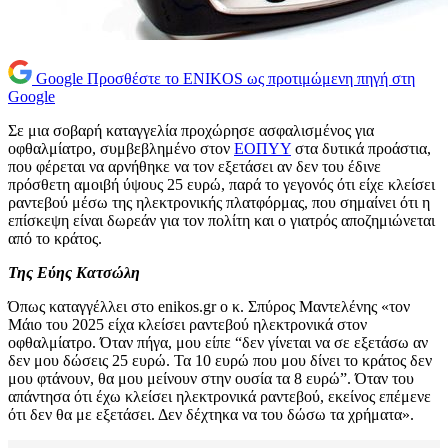
Google
Προσθέστε το ENIKOS ως προτιμώμενη πηγή στη
Google
Σε μια σοβαρή καταγγελία προχώρησε ασφαλισμένος για
οφθαλμίατρο, συμβεβλημένο στον
ΕΟΠΥΥ
στα δυτικά προάστια,
που φέρεται να αρνήθηκε να τον εξετάσει αν δεν του έδινε
πρόσθετη αμοιβή ύψους 25 ευρώ, παρά το γεγονός ότι είχε κλείσει
ραντεβού μέσω της ηλεκτρονικής πλατφόρμας, που σημαίνει ότι η
επίσκεψη είναι δωρεάν για τον πολίτη και ο γιατρός αποζημιώνεται
από το κράτος.
Της Εύης Κατσώλη
Όπως καταγγέλλει στο enikos.gr ο κ. Σπύρος Μαντελένης «τον
Μάιο του 2025 είχα κλείσει ραντεβού ηλεκτρονικά στον
οφθαλμίατρο. Όταν πήγα, μου είπε “δεν γίνεται να σε εξετάσω αν
δεν μου δώσεις 25 ευρώ. Τα 10 ευρώ που μου δίνει το κράτος δεν
μου φτάνουν, θα μου μείνουν στην ουσία τα 8 ευρώ”. Όταν του
απάντησα ότι έχω κλείσει ηλεκτρονικά ραντεβού, εκείνος επέμενε
ότι δεν θα με εξετάσει. Δεν δέχτηκα να του δώσω τα χρήματα».