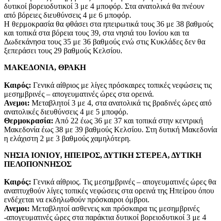
δυτικοί βορειοδυτικοί 3 με 4 μποφόρ. Στα ανατολικά θα πνέουν
από βόρειες διευθύνσεις 4 με 6 μποφόρ.
Η θερμοκρασία θα φθάσει στα ηπειρωτικά τους 36 με 38 βαθμούς
και τοπικά στα βόρεια τους 39, στα νησιά του Ιονίου και τα
Δωδεκάνησα τους 35 με 36 βαθμούς ενώ στις Κυκλάδες δεν θα
ξεπεράσει τους 29 βαθμούς Κελσίου.
ΜΑΚΕΔΟΝΙΑ, ΘΡΑΚΗ
Καιρός:
Γενικά αίθριος με λίγες πρόσκαιρες τοπικές νεφώσεις τις
μεσημβρινές – απογευματινές ώρες στα ορεινά.
Ανεμοι:
Μεταβλητοί 3 με 4, στα ανατολικά τις βραδινές ώρες από
ανατολικές διευθύνσεις 4 με 5 μποφόρ.
Θερμοκρασία:
Από 22 έως 36 με 37 και τοπικά στην κεντρική
Μακεδονία έως 38 με 39 βαθμούς Κελσίου. Στη δυτική Μακεδονία
η ελάχιστη 2 με 3 βαθμούς χαμηλότερη.
ΝΗΣΙΑ ΙΟΝΙΟΥ, ΗΠΕΙΡΟΣ, ΔΥΤΙΚΗ ΣΤΕΡΕΑ, ΔΥΤΙΚΗ
ΠΕΛΟΠΟΝΝΗΣΟΣ
Καιρός:
Γενικά αίθριος. Τις μεσημβρινές – απογευματινές ώρες θα
αναπτυχθούν λίγες τοπικές νεφώσεις στα ορεινά της Ηπείρου όπου
ενδέχεται να εκδηλωθούν πρόσκαιροι όμβροι.
Ανεμοι:
Μεταβλητοί ασθενεις και πρόσκαιρα τις μεσημβρινές
-απογευματινές ώρες στα παράκτια δυτικοί βορειοδυτικοί 3 με 4