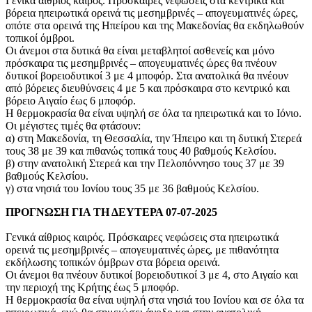
Γενικά αίθριος καιρός. Πρόσκαιρες νεφώσεις στα κεντρικά και
βόρεια ηπειρωτικά ορεινά τις μεσημβρινές – απογευματινές ώρες,
οπότε στα ορεινά της Ηπείρου και της Μακεδονίας θα εκδηλωθούν
τοπικοί όμβροι.
Οι άνεμοι στα δυτικά θα είναι μεταβλητοί ασθενείς και μόνο
πρόσκαιρα τις μεσημβρινές – απογευματινές ώρες θα πνέουν
δυτικοί βορειοδυτικοί 3 με 4 μποφόρ. Στα ανατολικά θα πνέουν
από βόρειες διευθύνσεις 4 με 5 και πρόσκαιρα στο κεντρικό και
βόρειο Αιγαίο έως 6 μποφόρ.
Η θερμοκρασία θα είναι υψηλή σε όλα τα ηπειρωτικά και το Ιόνιο.
Οι μέγιστες τιμές θα φτάσουν:
α) στη Μακεδονία, τη Θεσσαλία, την Ήπειρο και τη δυτική Στερεά
τους 38 με 39 και πιθανώς τοπικά τους 40 βαθμούς Κελσίου.
β) στην ανατολική Στερεά και την Πελοπόννησο τους 37 με 39
βαθμούς Κελσίου.
γ) στα νησιά του Ιονίου τους 35 με 36 βαθμούς Κελσίου.
ΠΡΟΓΝΩΣΗ ΓΙΑ ΤΗ ΔΕΥΤΕΡΑ 07-07-2025
Γενικά αίθριος καιρός. Πρόσκαιρες νεφώσεις στα ηπειρωτικά
ορεινά τις μεσημβρινές – απογευματινές ώρες, με πιθανότητα
εκδήλωσης τοπικών όμβρων στα βόρεια ορεινά.
Οι άνεμοι θα πνέουν δυτικοί βορειοδυτικοί 3 με 4, στο Αιγαίο και
την περιοχή της Κρήτης έως 5 μποφόρ.
Η θερμοκρασία θα είναι υψηλή στα νησιά του Ιονίου και σε όλα τα