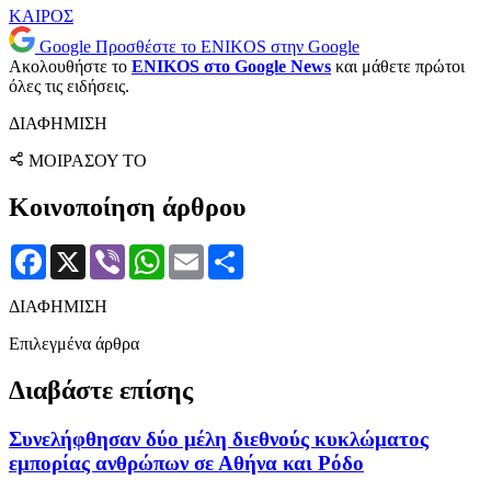
ΚΑΙΡΟΣ
Google
Προσθέστε το ENIKOS στην Google
Ακολουθήστε το
ENIKOS στο Google News
και μάθετε πρώτοι
όλες τις ειδήσεις.
ΔΙΑΦΗΜΙΣΗ
ΜΟΙΡΑΣΟΥ ΤΟ
Κοινοποίηση άρθρου
Facebook
X
Viber
WhatsApp
Email
Μοιραστείτε
ΔΙΑΦΗΜΙΣΗ
Επιλεγμένα άρθρα
Διαβάστε επίσης
Συνελήφθησαν δύο μέλη διεθνούς κυκλώματος
εμπορίας ανθρώπων σε Αθήνα και Ρόδο