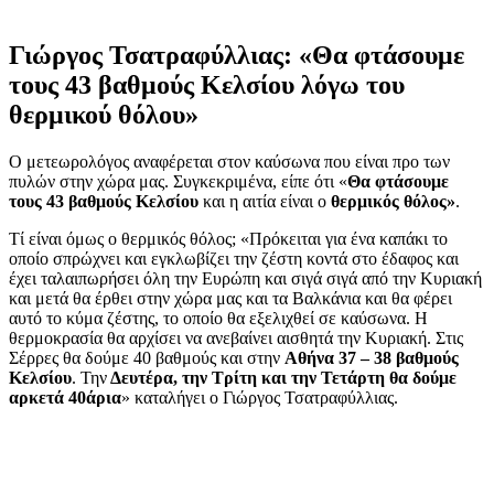
Γιώργος Τσατραφύλλιας: «Θα φτάσουμε
τους 43 βαθμούς Κελσίου λόγω του
θερμικού θόλου»
Ο μετεωρολόγος αναφέρεται στον καύσωνα που είναι προ των
πυλών στην χώρα μας. Συγκεκριμένα, είπε ότι «
Θα φτάσουμε
τους 43 βαθμούς Κελσίου
και η αιτία είναι ο
θερμικός θόλος»
.
Τί είναι όμως ο θερμικός θόλος; «Πρόκειται για ένα καπάκι το
οποίο σπρώχνει και εγκλωβίζει την ζέστη κοντά στο έδαφος και
έχει ταλαιπωρήσει όλη την Ευρώπη και σιγά σιγά από την Κυριακή
και μετά θα έρθει στην χώρα μας και τα Βαλκάνια και θα φέρει
αυτό το κύμα ζέστης, το οποίο θα εξελιχθεί σε καύσωνα. Η
θερμοκρασία θα αρχίσει να ανεβαίνει αισθητά την Κυριακή. Στις
Σέρρες θα δούμε 40 βαθμούς και στην
Αθήνα 37 – 38 βαθμούς
Κελσίου
. Την
Δευτέρα, την Τρίτη και την Τετάρτη θα δούμε
αρκετά 40άρια
» καταλήγει ο Γιώργος Τσατραφύλλιας.