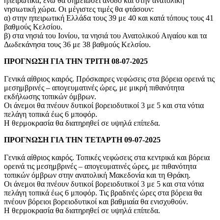
ηπειρωτικά, ενώ θα σημειώσει άνοδο και στην ανατολική
νησιωτική χώρα. Οι μέγιστες τιμές θα φτάσουν:
α) στην ηπειρωτική Ελλάδα τους 39 με 40 και κατά τόπους τους 41
βαθμούς Κελσίου.
β) στα νησιά του Ιονίου, τα νησιά του Ανατολικού Αιγαίου και τα
Δωδεκάνησα τους 36 με 38 βαθμούς Κελσίου.
ΠΡΟΓΝΩΣΗ ΓΙΑ ΤΗΝ ΤΡΙΤΗ 08-07-2025
Γενικά αίθριος καιρός. Πρόσκαιρες νεφώσεις στα βόρεια ορεινά τις
μεσημβρινές – απογευματινές ώρες, με μικρή πιθανότητα
εκδήλωσης τοπικών όμβρων.
Οι άνεμοι θα πνέουν δυτικοί βορειοδυτικοί 3 με 5 και στα νότια
πελάγη τοπικά έως 6 μποφόρ.
Η θερμοκρασία θα διατηρηθεί σε υψηλά επίπεδα.
ΠΡΟΓΝΩΣΗ ΓΙΑ ΤΗΝ ΤΕΤΑΡΤΗ 09-07-2025
Γενικά αίθριος καιρός. Τοπικές νεφώσεις στα κεντρικά και βόρεια
ορεινά τις μεσημβρινές – απογευματινές ώρες, με πιθανότητα
τοπικών όμβρων στην ανατολική Μακεδονία και τη Θράκη.
Οι άνεμοι θα πνέουν δυτικοί βορειοδυτικοί 3 με 5 και στα νότια
πελάγη τοπικά έως 6 μποφόρ. Τις βραδινές ώρες στα βόρεια θα
πνέουν βόρειοι βορειοδυτικοί και βαθμιαία θα ενισχυθούν.
Η θερμοκρασία θα διατηρηθεί σε υψηλά επίπεδα.