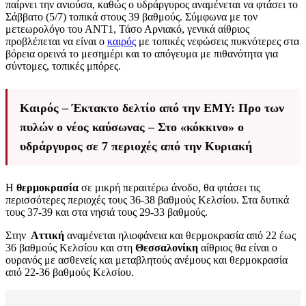
παίρνει την ανιούσα, καθώς ο υδράργυρος αναμένεται να φτάσει το
Σάββατο (5/7) τοπικά στους 39 βαθμούς. Σύμφωνα με τον
μετεωρολόγο του ΑΝΤ1, Τάσο Αρνιακό, γενικά αίθριος
προβλέπεται να είναι ο
καιρός
με τοπικές νεφώσεις πυκνότερες στα
βόρεια ορεινά το μεσημέρι και το απόγευμα με πιθανότητα για
σύντομες, τοπικές μπόρες.
Καιρός – Έκτακτο δελτίο από την ΕΜΥ: Προ των
πυλών ο νέος καύσωνας – Στο «κόκκινο» ο
υδράργυρος σε 7 περιοχές από την Κυριακή
Η
θερμοκρασία
σε μικρή περαιτέρω άνοδο, θα φτάσει τις
περισσότερες περιοχές τους 36-38 βαθμούς Κελσίου. Στα δυτικά
τους 37-39 και στα νησιά τους 29-33 βαθμούς.
Στην
Αττική
αναμένεται ηλιοφάνεια και θερμοκρασία από 22 έως
36 βαθμούς Κελσίου και στη
Θεσσαλονίκη
αίθριος θα είναι ο
ουρανός με ασθενείς και μεταβλητούς ανέμους και θερμοκρασία
από 22-36 βαθμούς Κελσίου.