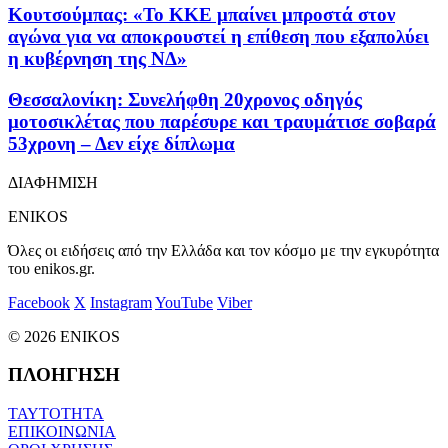
Κουτσούμπας: «Το ΚΚΕ μπαίνει μπροστά στον
αγώνα για να αποκρουστεί η επίθεση που εξαπολύει
η κυβέρνηση της ΝΔ»
Θεσσαλονίκη: Συνελήφθη 20χρονος οδηγός
μοτοσικλέτας που παρέσυρε και τραυμάτισε σοβαρά
53χρονη – Δεν είχε δίπλωμα
ΔΙΑΦΗΜΙΣΗ
ENIKOS
Όλες οι ειδήσεις από την Ελλάδα και τον κόσμο με την εγκυρότητα
του enikos.gr.
Facebook
X
Instagram
YouTube
Viber
© 2026 ENIKOS
ΠΛΟΗΓΗΣΗ
ΤΑΥΤΟΤΗΤΑ
ΕΠΙΚΟΙΝΩΝΙΑ