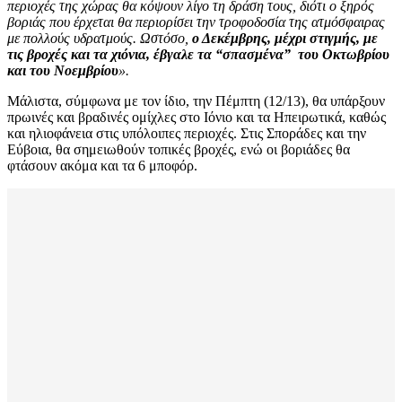
περιοχές της χώρας θα κόψουν λίγο τη δράση τους, διότι ο ξηρός
βοριάς που έρχεται θα περιορίσει την τροφοδοσία της ατμόσφαιρας
με πολλούς υδρατμούς. Ωστόσο,
ο Δεκέμβρης, μέχρι στιγμής, με
τις βροχές και τα χιόνια, έβγαλε τα “σπασμένα” του Οκτωβρίου
και του Νοεμβρίου
».
Μάλιστα, σύμφωνα με τον ίδιο, την Πέμπτη (12/13), θα υπάρξουν
πρωινές και βραδινές ομίχλες στο Ιόνιο και τα Ηπειρωτικά, καθώς
και ηλιοφάνεια στις υπόλοιπες περιοχές. Στις Σποράδες και την
Εύβοια, θα σημειωθούν τοπικές βροχές, ενώ οι βοριάδες θα
φτάσουν ακόμα και τα 6 μποφόρ.