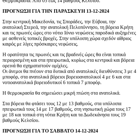
Θερμοκρασία: Από 05 έως 14 βαθμούς Κελσίου.
ΠΡΟΓΝΩΣΗ ΓΙΑ ΤΗΝ ΠΑΡΑΣΚΕΥΗ 13-12-2024
Στην κεντρική Μακεδονία, τις Σποράδες, την Εύβοια, την
ανατολική Στερεά, την ανατολική Πελοπόννησο, τη βόρεια Κρήτη
και τις πρωινές ώρες στο νότιο Ιόνιο νεφώσεις παροδικά αυξημένες
με ασθενείς τοπικές βροχές. Στην υπόλοιπη χώρα σχεδόν αίθριος
καιρός με λίγες πρόσκαιρες νεφώσεις.
Η ορατότητα τις πρωινές και τις βραδινές ώρες θα είναι τοπικά
περιορισμένη και στα ηπειρωτικά, κυρίως στα κεντρικά και βόρεια
ορεινά θα σχηματιστούν ομίχλες.
Οι άνεμοι θα πνέουν στα δυτικά από ανατολικές διευθύνσεις 3 με 4
μποφόρ, στα ανατολικά βόρειοι βορειοανατολικοί 4 με 6 και στα
νοτιοανατολικά βορειοδυτικοί 6 τοπικά 7 μποφόρ.
Η θερμοκρασία θα σημειώσει μικρή πτώση στα ανατολικά.
Στα βόρεια θα φτάσει τους 12 με 13 βαθμούς, στα υπόλοιπα
ηπειρωτικά τους 14 με 17 βαθμούς, στη νησιωτική χώρα τους 17
με 18 και τοπικά στη νότια Κρήτη και τα Δωδεκάνησα τους 19
βαθμούς Κελσίου.
ΠΡΟΓΝΩΣΗ ΓΙΑ ΤΟ ΣΑΒΒΑΤΟ 14-12-2024