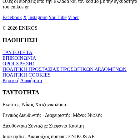
Όλες οι ειδήσεις από την Ελλάδα και τον κόσμο με την εγκυρότητα
του enikos.gr.
Facebook
X
Instagram
YouTube
Viber
© 2026 ENIKOS
ΠΛΟΗΓΗΣΗ
ΤΑΥΤΟΤΗΤΑ
ΕΠΙΚΟΙΝΩΝΙΑ
ΟΡΟΙ ΧΡΗΣΗΣ
ΠΟΛΙΤΙΚΗ ΠΡΟΣΤΑΣΙΑΣ ΠΡΟΣΩΠΙΚΩΝ ΔΕΔΟΜΕΝΩΝ
ΠΟΛΙΤΙΚΗ COOKIES
Κρατική Διαφήμιση
ΤΑΥΤΟΤΗΤΑ
Εκδότης:
Νίκος Χατζηνικολάου
Γενικός Διευθυντής - Διαχειριστής:
Μάνος Νιφλής
Διευθύντρια Σύνταξης:
Στεφανία Κασίμη
Ιδιοκτησία - Δικαιούχος domain:
ENIKOS AE