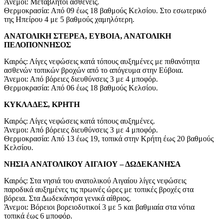
Άνεμοι: Μεταβλητοί ασθενείς.
Θερμοκρασία: Από 09 έως 18 βαθμούς Κελσίου. Στο εσωτερικό
της Ηπείρου 4 με 5 βαθμούς χαμηλότερη.
ΑΝΑΤΟΛΙΚΗ ΣΤΕΡΕΑ, ΕΥΒΟΙΑ, ΑΝΑΤΟΛΙΚΗ
ΠΕΛΟΠΟΝΝΗΣΟΣ
Καιρός: Λίγες νεφώσεις κατά τόπους αυξημένες με πιθανότητα
ασθενών τοπικών βροχών από το απόγευμα στην Εύβοια.
Άνεμοι: Από βόρειες διευθύνσεις 3 με 4 μποφόρ.
Θερμοκρασία: Από 06 έως 18 βαθμούς Κελσίου.
ΚΥΚΛΑΔΕΣ, ΚΡΗΤΗ
Καιρός: Λίγες νεφώσεις κατά τόπους αυξημένες.
Άνεμοι: Από βόρειες διευθύνσεις 3 με 4 μποφόρ.
Θερμοκρασία: Από 13 έως 19, τοπικά στην Κρήτη έως 20 βαθμούς
Κελσίου.
ΝΗΣΙΑ ΑΝΑΤΟΛΙΚΟΥ ΑΙΓΑΙΟΥ – ΔΩΔΕΚΑΝΗΣΑ
Καιρός: Στα νησιά του ανατολικού Αιγαίου λίγες νεφώσεις
παροδικά αυξημένες τις πρωινές ώρες με τοπικές βροχές στα
βόρεια. Στα Δωδεκάνησα γενικά αίθριος.
Άνεμοι: Βόρειοι βορειοδυτικοί 3 με 5 και βαθμιαία στα νότια
τοπικά έως 6 μποφόρ.