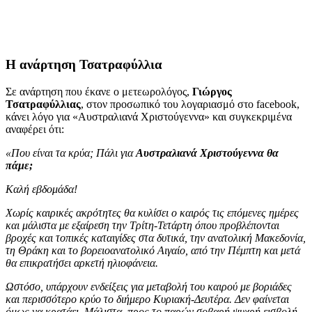
Η ανάρτηση Τσατραφύλλια
Σε ανάρτηση που έκανε ο μετεωρολόγος,
Γιώργος
Τσατραφύλλιας
, στον προσωπικό του λογαριασμό στο facebook,
κάνει λόγο για «Αυστραλιανά Χριστούγεννα» και συγκεκριμένα
αναφέρει ότι:
«Που είναι τα κρύα; Πάλι για
Αυστραλιανά Χριστούγεννα θα
πάμε;
Καλή εβδομάδα!
Χωρίς καιρικές ακρότητες θα κυλίσει ο καιρός τις επόμενες ημέρες
και μάλιστα με εξαίρεση την Τρίτη-Τετάρτη όπου προβλέπονται
βροχές και τοπικές καταιγίδες στα δυτικά, την ανατολική Μακεδονία,
τη Θράκη και το βορειοανατολικό Αιγαίο, από την Πέμπτη και μετά
θα επικρατήσει αρκετή ηλιοφάνεια.
Ωστόσο, υπάρχουν ενδείξεις για μεταβολή του καιρού με βοριάδες
και περισσότερο κρύο το διήμερο Κυριακή-Δευτέρα. Δεν φαίνεται
όμως να κρατάει. Μάλιστα, προς το παρών σοβαρή ψυχρή εισβολή