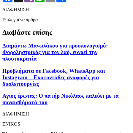
ΔΙΑΦΗΜΙΣΗ
Επιλεγμένα άρθρα
Διαβάστε επίσης
Διαμάντω Μανωλάκου για προϋπολογισμό:
Φοροληστρικός για τον λαό, ευνοεί την
πλουτοκρατία
Προβλήματα σε Facebook, WhatsApp και
Instagram – Εκατοντάδες αναφορές για
δυσλειτουργίες
Άγιος έρωτας: Ο πατήρ Νικόλαος παλεύει με τα
συναισθήματά του
ΔΙΑΦΗΜΙΣΗ
ENIKOS