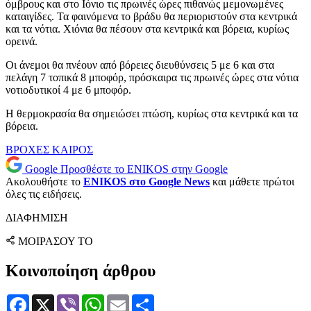
όμβρους και στο Ιόνιο τις πρωινές ώρες πιθανώς μεμονωμένες
καταιγίδες. Τα φαινόμενα το βράδυ θα περιοριστούν στα κεντρικά
και τα νότια. Χιόνια θα πέσουν στα κεντρικά και βόρεια, κυρίως
ορεινά.
Οι άνεμοι θα πνέουν από βόρειες διευθύνσεις 5 με 6 και στα
πελάγη 7 τοπικά 8 μποφόρ, πρόσκαιρα τις πρωινές ώρες στα νότια
νοτιοδυτικοί 4 με 6 μποφόρ.
Η θερμοκρασία θα σημειώσει πτώση, κυρίως στα κεντρικά και τα
βόρεια.
ΒΡΟΧΕΣ
ΚΑΙΡΟΣ
Google
Προσθέστε το ENIKOS στην Google
Ακολουθήστε το
ENIKOS στο Google News
και μάθετε πρώτοι
όλες τις ειδήσεις.
ΔΙΑΦΗΜΙΣΗ
ΜΟΙΡΑΣΟΥ ΤΟ
Κοινοποίηση άρθρου
Facebook
X
Viber
WhatsApp
Email
Μοιραστείτε