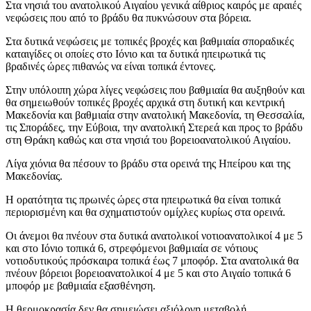
Στα νησιά του ανατολικού Αιγαίου γενικά αίθριος καιρός με αραιές
νεφώσεις που από το βράδυ θα πυκνώσουν στα βόρεια.
Στα δυτικά νεφώσεις με τοπικές βροχές και βαθμιαία σποραδικές
καταιγίδες οι οποίες στο Ιόνιο και τα δυτικά ηπειρωτικά τις
βραδινές ώρες πιθανώς να είναι τοπικά έντονες.
Στην υπόλοιπη χώρα λίγες νεφώσεις που βαθμιαία θα αυξηθούν και
θα σημειωθούν τοπικές βροχές αρχικά στη δυτική και κεντρική
Μακεδονία και βαθμιαία στην ανατολική Μακεδονία, τη Θεσσαλία,
τις Σποράδες, την Εύβοια, την ανατολική Στερεά και προς το βράδυ
στη Θράκη καθώς και στα νησιά του βορειοανατολικού Αιγαίου.
Λίγα χιόνια θα πέσουν το βράδυ στα ορεινά της Ηπείρου και της
Μακεδονίας.
Η ορατότητα τις πρωινές ώρες στα ηπειρωτικά θα είναι τοπικά
περιορισμένη και θα σχηματιστούν ομίχλες κυρίως στα ορεινά.
Οι άνεμοι θα πνέουν στα δυτικά ανατολικοί νοτιοανατολικοί 4 με 5
και στο Ιόνιο τοπικά 6, στρεφόμενοι βαθμιαία σε νότιους
νοτιοδυτικούς πρόσκαιρα τοπικά έως 7 μποφόρ. Στα ανατολικά θα
πνέουν βόρειοι βορειοανατολικοί 4 με 5 και στο Αιγαίο τοπικά 6
μποφόρ με βαθμιαία εξασθένηση.
Η θερμοκρασία δεν θα σημειώσει αξιόλογη μεταβολή.