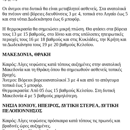
Οι άνεμοι στα δυτικά θα είναι μεταβλητοί ασθενείς. Στα ανατολικά
θα πνέουν από βόρειες διευθύνσεις 3 με 4, τοπικά στο Αιγαίο έως 5
και στα νότια Δωδεκάνησα έως 6 μποφόρ.
Η θερμοκρασία θα σημειώσει μικρή πτώση. Θα φτάσει στα βόρεια
τους 13 με 15 βαθμούς, στο Ιόνιο και στις υπόλοιπες ηπειρωτικές
περιοχές τους 16 με 18 βαθμούς και στις Κυκλάδες, την Κρήτη και
τα Δωδεκάνησα τους 19 με 20 βαθμούς Κελσίου.
ΜΑΚΕΔΟΝΙΑ, ΘΡΑΚΗ
Καιρός: Λίγες νεφώσεις κατά τόπους αυξημένες στην ανατολική
Μακεδονία και τη Θράκη όπου θα σημειωθούν ασθενείς τοπικές
βροχές.
Άνεμοι: Βόρειοι βορειοανατολικοί 3 με 4 και από το απόγευμα
τοπικά έως 5 μποφόρ.
Θερμοκρασία: Από 05 έως 15 βαθμούς Κελσίου. Στη δυτική
Μακεδονία 4 με 5 βαθμούς χαμηλότερη.
ΝΗΣΙΑ ΙΟΝΙΟΥ, ΗΠΕΙΡΟΣ, ΔΥΤΙΚΗ ΣΤΕΡΕΑ, ΔΥΤΙΚΗ
ΠΕΛΟΠΟΝΝΗΣΟΣ
Καιρός: Λίγες νεφώσεις πρόσκαιρα κατά τόπους τις πρωινές και
βραδινές ώρες αυξημένες.