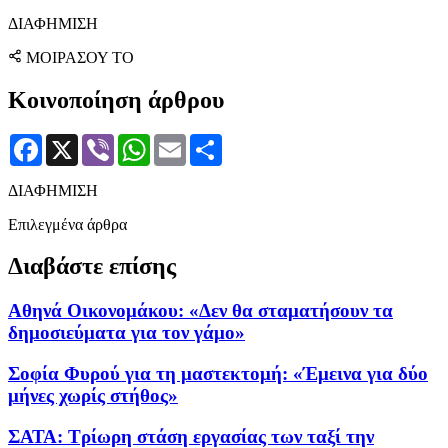
ΔΙΑΦΗΜΙΣΗ
ΜΟΙΡΑΣΟΥ ΤΟ
Κοινοποίηση άρθρου
Facebook
X
Viber
WhatsApp
Email
Μοιραστείτε
ΔΙΑΦΗΜΙΣΗ
Επιλεγμένα άρθρα
Διαβάστε επίσης
Αθηνά Οικονομάκου: «Δεν θα σταματήσουν τα
δημοσιεύματα για τον γάμο»
Σοφία Φυρού για τη μαστεκτομή: «Έμεινα για δύο
μήνες χωρίς στήθος»
ΣΑΤΑ: Τρίωρη στάση εργασίας των ταξί την