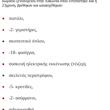
δωμάτιο ξενοδοχείου στην Λακωνία όπου εντοπίστηκε και η
23χρονη, βρέθηκαν και κατασχέθηκαν:
πιστόλι,
-2- γεμιστήρες,
σκοπευτικό όπλου,
-18- φυσίγγια,
συσκευή ηλεκτρικής εκκένωσης (τέιζερ),
σκελετός περιστρόφου,
-5- κροτίδες,
-2- ασύρματοι,
σιδερογροθιά,