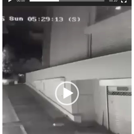
00:00
00:10
Πρόγραμμα
Αναπαραγωγής
Βίντεο