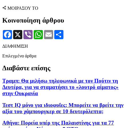
ΜΟΙΡΑΣΟΥ ΤΟ
Κοινοποίηση άρθρου
Facebook
X
Viber
WhatsApp
Email
Μοιραστείτε
ΔΙΑΦΗΜΙΣΗ
Επιλεγμένα άρθρα
Διαβάστε επίσης
Τραμπ: Θα μιλήσω τηλεφωνικά με τον Πούτιν τη
Δευτέρα, για να σταματήσει το «λουτρό αίματος»
στην Ουκρανία
Τεστ IQ μόνο για ιδιοφυΐες: Mπορείτε να βρείτε την
αξία του χάμπουργκερ σε 10 δευτερόλεπτα;
Αθήνα: Πορεία υπέρ της Παλαιστίνης για τα 77