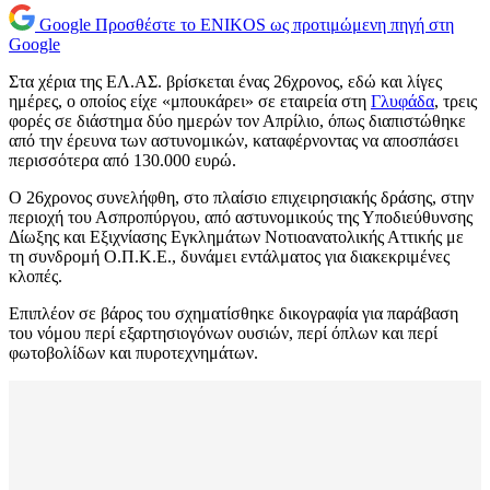
Google
Προσθέστε το ENIKOS ως προτιμώμενη πηγή στη
Google
Στα χέρια της ΕΛ.ΑΣ. βρίσκεται ένας 26χρονος, εδώ και λίγες
ημέρες, ο οποίος είχε «μπουκάρει» σε εταιρεία στη
Γλυφάδα
, τρεις
φορές σε διάστημα δύο ημερών τον Απρίλιο, όπως διαπιστώθηκε
από την έρευνα των αστυνομικών, καταφέρνοντας να αποσπάσει
περισσότερα από 130.000 ευρώ.
Ο 26χρονος συνελήφθη, στο πλαίσιο επιχειρησιακής δράσης, στην
περιοχή του Ασπροπύργου, από αστυνομικούς της Υποδιεύθυνσης
Δίωξης και Εξιχνίασης Εγκλημάτων Νοτιοανατολικής Αττικής με
τη συνδρομή Ο.Π.Κ.Ε., δυνάμει εντάλματος για διακεκριμένες
κλοπές.
Επιπλέον σε βάρος του σχηματίσθηκε δικογραφία για παράβαση
του νόμου περί εξαρτησιογόνων ουσιών, περί όπλων και περί
φωτοβολίδων και πυροτεχνημάτων.