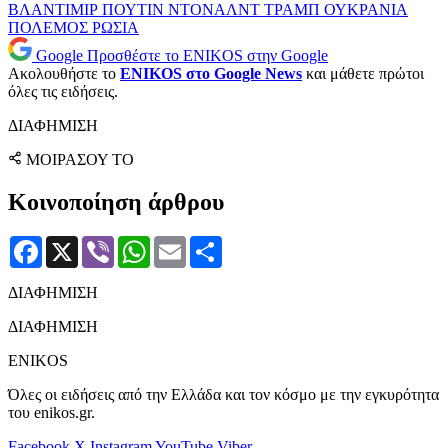
ΒΛΑΝΤΙΜΙΡ ΠΟΥΤΙΝ
ΝΤΟΝΑΛΝΤ ΤΡΑΜΠ
ΟΥΚΡΑΝΙΑ
ΠΟΛΕΜΟΣ
ΡΩΣΙΑ
Google
Προσθέστε το ENIKOS στην Google
Ακολουθήστε το
ENIKOS στο Google News
και μάθετε πρώτοι
όλες τις ειδήσεις.
ΔΙΑΦΗΜΙΣΗ
ΜΟΙΡΑΣΟΥ ΤΟ
Κοινοποίηση άρθρου
Facebook
X
Viber
WhatsApp
Email
Μοιραστείτε
ΔΙΑΦΗΜΙΣΗ
ΔΙΑΦΗΜΙΣΗ
ENIKOS
Όλες οι ειδήσεις από την Ελλάδα και τον κόσμο με την εγκυρότητα
του enikos.gr.
Facebook
X
Instagram
YouTube
Viber