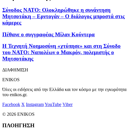
Σύνοδος ΝΑΤΟ: Ολοκληρώθηκε η συνάντηση
Μητσοτάκη – Ερντογάν – Ο διάλογος μπροστά στις
κάμερες
Πέθανε ο συγγραφέας Μίλαν Κούντερα
Η Τεχνητή Νοημοσύνη «χτύπησε» και στη Σύνοδο
του ΝΑΤΟ: Ναπολέων ο Μακρόν, πολεμιστής ο
Μητσοτάκης
ΔΙΑΦΗΜΙΣΗ
ENIKOS
Όλες οι ειδήσεις από την Ελλάδα και τον κόσμο με την εγκυρότητα
του enikos.gr.
Facebook
X
Instagram
YouTube
Viber
© 2026 ENIKOS
ΠΛΟΗΓΗΣΗ