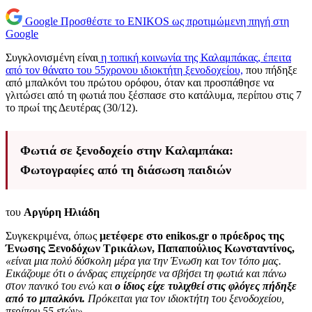
Google
Προσθέστε το ENIKOS ως προτιμώμενη πηγή στη
Google
Συγκλονισμένη είναι
η τοπική κοινωνία της Καλαμπάκας, έπειτα
από τον θάνατο του 55χρονου ιδιοκτήτη ξενοδοχείου,
που πήδηξε
από μπαλκόνι του πρώτου ορόφου, όταν και προσπάθησε να
γλιτώσει από τη φωτιά που ξέσπασε στο κατάλυμα, περίπου στις 7
το πρωί της Δευτέρας (30/12).
Φωτιά σε ξενοδοχείο στην Καλαμπάκα:
Φωτογραφίες από τη διάσωση παιδιών
του
Αργύρη Ηλιάδη
Συγκεκριμένα, όπως
μετέφερε στο enikos.gr ο πρόεδρος της
Ένωσης Ξενοδόχων Τρικάλων, Παπαπούλιος Κωνσταντίνος,
«είναι μια πολύ δύσκολη μέρα για την Ένωση και τον τόπο μας.
Εικάζουμε ότι ο άνδρας επιχείρησε να σβήσει τη φωτιά και πάνω
στον πανικό του ενώ και
ο ίδιος είχε τυλιχθεί στις φλόγες πήδηξε
από το μπαλκόνι.
Πρόκειται για τον ιδιοκτήτη του ξενοδοχείου,
περίπου 55 ετών».