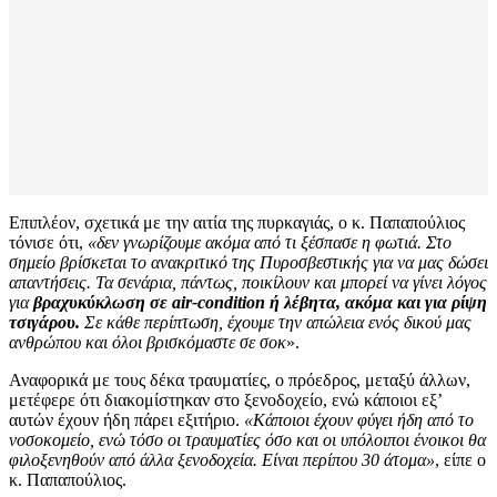
Επιπλέον, σχετικά με την αιτία της πυρκαγιάς, ο κ. Παπαπούλιος
τόνισε ότι,
«δεν γνωρίζουμε ακόμα από τι ξέσπασε η φωτιά. Στο
σημείο βρίσκεται το ανακριτικό της Πυροσβεστικής για να μας δώσει
απαντήσεις. Τα σενάρια, πάντως, ποικίλουν και μπορεί να γίνει λόγος
για
βραχυκύκλωση σε air-condition ή λέβητα, ακόμα και για ρίψη
τσιγάρου.
Σε κάθε περίπτωση, έχουμε την απώλεια ενός δικού μας
ανθρώπου και όλοι βρισκόμαστε σε σοκ
».
Αναφορικά με τους δέκα τραυματίες, ο πρόεδρος, μεταξύ άλλων,
μετέφερε ότι διακομίστηκαν στο ξενοδοχείο, ενώ κάποιοι εξ’
αυτών έχουν ήδη πάρει εξιτήριο.
«Κάποιοι έχουν φύγει ήδη από το
νοσοκομείο, ενώ τόσο οι τραυματίες όσο και οι υπόλοιποι ένοικοι θα
φιλοξενηθούν από άλλα ξενοδοχεία. Είναι περίπου 30 άτομα»
, είπε ο
κ. Παπαπούλιος.