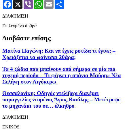
Facebook
X
Viber
WhatsApp
Email
Μοιραστείτε
ΔΙΑΦΗΜΙΣΗ
Επιλεγμένα άρθρα
Διαβάστε επίσης
Ματίνα Παγώνη: Και να έχεις ρυτίδα τι έγινε; –
Χρειάζεται να φαίνεσαι 20άρα;
Τα 4 ζώδια που μπαίνουν από σήμερα σε μία πιο
τυχερή περίοδο – Τι φέρνει η σπάνια Μαύρη» Νέα
Σελήνη στον Αιγόκερω
Θεσσαλονίκη: Οδηγός ντελίβερι διανέμει
παραγγελίες ντυμένος Άγιος Βασίλης – Μετέτρεψε
το μηχανάκι του σε… έλκηθρο
ΔΙΑΦΗΜΙΣΗ
ENIKOS