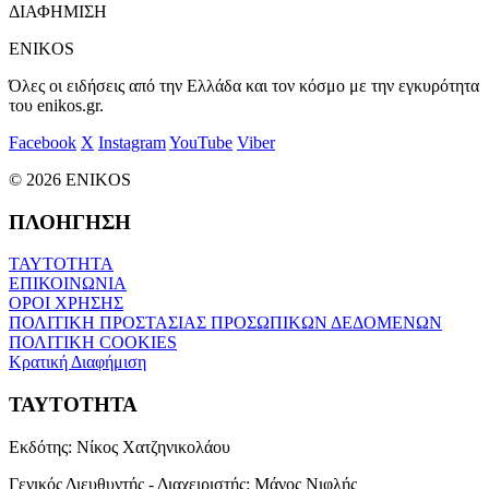
ΔΙΑΦΗΜΙΣΗ
ENIKOS
Όλες οι ειδήσεις από την Ελλάδα και τον κόσμο με την εγκυρότητα
του enikos.gr.
Facebook
X
Instagram
YouTube
Viber
© 2026 ENIKOS
ΠΛΟΗΓΗΣΗ
ΤΑΥΤΟΤΗΤΑ
ΕΠΙΚΟΙΝΩΝΙΑ
ΟΡΟΙ ΧΡΗΣΗΣ
ΠΟΛΙΤΙΚΗ ΠΡΟΣΤΑΣΙΑΣ ΠΡΟΣΩΠΙΚΩΝ ΔΕΔΟΜΕΝΩΝ
ΠΟΛΙΤΙΚΗ COOKIES
Κρατική Διαφήμιση
ΤΑΥΤΟΤΗΤΑ
Εκδότης:
Νίκος Χατζηνικολάου
Γενικός Διευθυντής - Διαχειριστής:
Μάνος Νιφλής