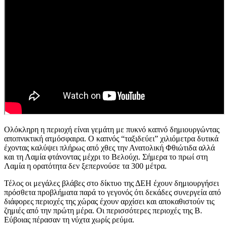
Ολόκληρη η περιοχή είναι γεμάτη με πυκνό καπνό δημιουργώντας
αποπνικτική ατμόσφαιρα. Ο καπνός “ταξιδεύει” χιλιόμετρα δυτικά
έχοντας καλύψει πλήρως από χθες την Ανατολική Φθιώτιδα αλλά
και τη Λαμία φτάνοντας μέχρι το Βελούχι. Σήμερα το πρωί στη
Λαμία η ορατότητα δεν ξεπερνούσε τα 300 μέτρα.
Τέλος οι μεγάλες βλάβες στο δίκτυο της ΔΕΗ έχουν δημιουργήσει
πρόσθετα προβλήματα παρά το γεγονός ότι δεκάδες συνεργεία από
διάφορες περιοχές της χώρας έχουν αρχίσει και αποκαθιστούν τις
ζημιές από την πρώτη μέρα. Οι περισσότερες περιοχές της Β.
Εύβοιας πέρασαν τη νύχτα χωρίς ρεύμα.