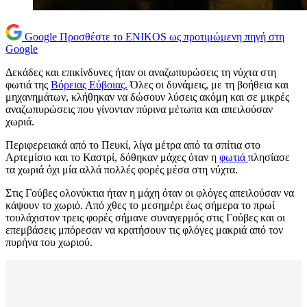
Google
Προσθέστε το ENIKOS ως προτιμώμενη πηγή στη
Google
Δεκάδες και επικίνδυνες ήταν oι αναζωπυρώσεις τη νύχτα στη
φωτιά της
Βόρειας Εύβοιας.
Όλες οι δυνάμεις, με τη βοήθεια και
μηχανημάτων, κλήθηκαν να δώσουν λύσεις ακόμη και σε μικρές
αναζωπυρώσεις που γίνονταν πύρινα μέτωπα και απειλούσαν
χωριά.
Περιφερειακά από το Πευκί, λίγα μέτρα από τα σπίτια στο
Αρτεμίσιο και το Καστρί, δόθηκαν μάχες όταν η
φωτιά
πλησίασε
τα χωριά όχι μία αλλά πολλές φορές μέσα στη νύχτα.
Στις Γούβες ολονύκτια ήταν η μάχη όταν οι φλόγες απειλούσαν να
κάψουν το χωριό. Από χθες το μεσημέρι έως σήμερα το πρωί
τουλάχιστον τρεις φορές σήμανε συναγερμός στις Γούβες και οι
επεμβάσεις μπόρεσαν να κρατήσουν τις φλόγες μακριά από τον
πυρήνα του χωριού.