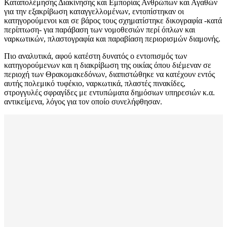
Καταπολέμησης Διακίνησης και Εμπορίας Ανθρώπων και Αγαθών
για την εξακρίβωση καταγγελλομένων, εντοπίστηκαν οι
κατηγορούμενοι και σε βάρος τους σχηματίστηκε δικογραφία -κατά
περίπτωση- για παράβαση των νομοθεσιών περί όπλων και
ναρκωτικών, πλαστογραφία και παραβίαση περιορισμών διαμονής.
Πιο αναλυτικά, αφού κατέστη δυνατός ο εντοπισμός των
κατηγορούμενων και η διακρίβωση της οικίας όπου διέμεναν σε
περιοχή των Θρακομακεδόνων, διαπιστώθηκε να κατέχουν εντός
αυτής πολεμικό τυφέκιο, ναρκωτικά, πλαστές πινακίδες,
στρογγυλές σφραγίδες με εντυπώματα δημόσιων υπηρεσιών κ.α.
αντικείμενα, λόγος για τον οποίο συνελήφθησαν.