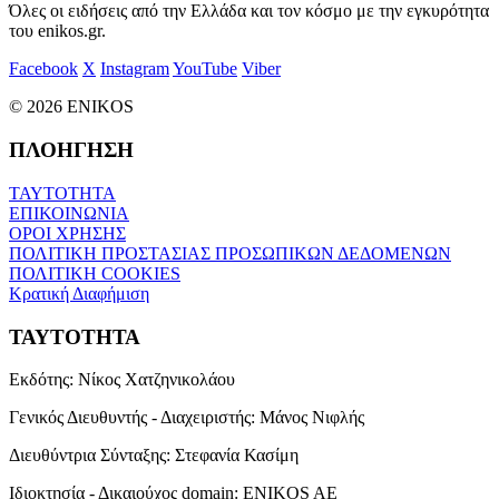
Όλες οι ειδήσεις από την Ελλάδα και τον κόσμο με την εγκυρότητα
του enikos.gr.
Facebook
X
Instagram
YouTube
Viber
© 2026 ENIKOS
ΠΛΟΗΓΗΣΗ
ΤΑΥΤΟΤΗΤΑ
ΕΠΙΚΟΙΝΩΝΙΑ
ΟΡΟΙ ΧΡΗΣΗΣ
ΠΟΛΙΤΙΚΗ ΠΡΟΣΤΑΣΙΑΣ ΠΡΟΣΩΠΙΚΩΝ ΔΕΔΟΜΕΝΩΝ
ΠΟΛΙΤΙΚΗ COOKIES
Κρατική Διαφήμιση
ΤΑΥΤΟΤΗΤΑ
Εκδότης:
Νίκος Χατζηνικολάου
Γενικός Διευθυντής - Διαχειριστής:
Μάνος Νιφλής
Διευθύντρια Σύνταξης:
Στεφανία Κασίμη
Ιδιοκτησία - Δικαιούχος domain:
ENIKOS AE