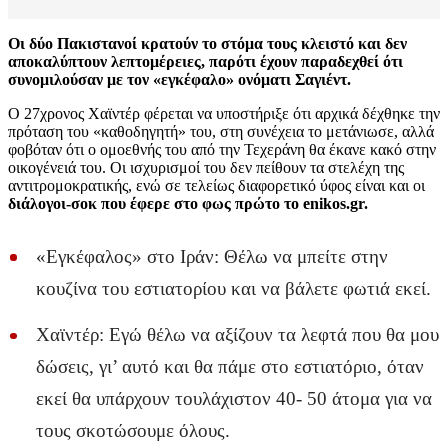
Οι δύο Πακιστανοί κρατούν το στόμα τους κλειστό και δεν
αποκαλύπτουν λεπτομέρειες, παρότι έχουν παραδεχθεί ότι
συνομιλούσαν με τον «εγκέφαλο» ονόματι Σαγιέντ.
Ο 27χρονος Χαϊντέρ φέρεται να υποστήριξε ότι αρχικά δέχθηκε την
πρόταση του «καθοδηγητή» του, στη συνέχεια το μετάνιωσε, αλλά
φοβόταν ότι ο ομοεθνής του από την Τεχεράνη θα έκανε κακό στην
οικογένειά του. Οι ισχυρισμοί του δεν πείθουν τα στελέχη της
αντιτρομοκρατικής, ενώ σε τελείως διαφορετικό ύφος είναι και οι
διάλογοι-σοκ που έφερε στο φως πρώτο το enikos.gr.
«Εγκέφαλος» στο Ιράν: Θέλω να μπείτε στην
κουζίνα του εστιατορίου και να βάλετε φωτιά εκεί.
Χαϊντέρ: Εγώ θέλω να αξίζουν τα λεφτά που θα μου
δώσεις, γι’ αυτό και θα πάμε στο εστιατόριο, όταν
εκεί θα υπάρχουν τουλάχιστον 40- 50 άτομα για να
τους σκοτώσουμε όλους.