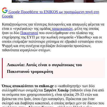
Google
Προσθέστε το ENIKOS ως προτιμώμενη πηγή στη
Google
Καταζητούμενος για τέσσερις δολοφονίες και απαγωγές φέρεται να
είναι ο «εγκέφαλος» της ομάδας
τρομοκρατών
, μέλη της οποίας
ήταν οι δύο
Πακιστανοί
που συνελήφθησαν στο πλαίσιο της
επιχείρησης της ΕΥΠ με την κωδική ονομασία «Υάκινθος» και οι
οποίοι ετοίμαζαν πολύνεκρο χτύπημα σε εβραϊκό εστιατόριο στου
Ψυρρή και στη συνέχεια σχεδίαζαν δολοφονία προσώπων,
πιθανότατα ισραηλινών στόχων.
Λακωνία: Αυτός είναι ο συγκάτοικος του
Πακιστανού τρομοκράτη
Όπως αποκαλύπτει το enikos.gr
o «καθοδηγητής» των δύο
συλληφθέντων ονομάζεται
Σαγιέντ Χακάρ
(πιθανόν είναι ένα από
τα ονόματα που χρησιμοποιούσε), είναι ηλικίας 29-33 ετών και
βρίσκεται στο Ιράν, όπου έχει καταφύγει. Πρόκειται για έναν
σκληρό και διαβόητο κακοποιό, ο οποίος ανήκει μεν σε δίκτυο που