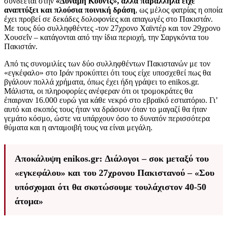
συνδέεται στην
«Δύναμη Κουντς», αλλά παράλληλα είχε
αναπτύξει και πλούσια ποινική δράση
, ως μέλος φατρίας η οποία
έχει προβεί σε δεκάδες δολοφονίες και απαγωγές στο Πακιστάν.
Με τους δύο συλληφθέντες -τον 27χρονο Χαϊντέρ και τον 29χρονο
Χουσεΐν – κατάγονται από την ίδια περιοχή, την Σαργκόντα του
Πακιστάν.
Από τις συνομιλίες των δύο συλληφθέντων Πακιστανών με τον
«εγκέφαλο» στο Ιράν προκύπτει ότι τους είχε υποσχεθεί πως θα
βγάλουν πολλά χρήματα, όπως έχει ήδη γράψει το enikos.gr.
Μάλιστα, οι πληροφορίες ανέφεραν ότι οι τρομοκράτες θα
έπαιρναν 16.000 ευρώ για κάθε νεκρό στο εβραϊκό εστιατόριο. Γι’
αυτό και σκοπός τους ήταν να δράσουν όταν το μαγαζί θα ήταν
γεμάτο κόσμο, ώστε να υπάρχουν όσο το δυνατόν περισσότερα
θύματα και η ανταμοιβή τους να είναι μεγάλη.
Αποκάλυψη enikos.gr: Διάλογοι – σοκ μεταξύ του
«εγκεφάλου» και του 27χρονου Πακιστανού – «Σου
υπόσχομαι ότι θα σκοτώσουμε τουλάχιστον 40-50
άτομα»