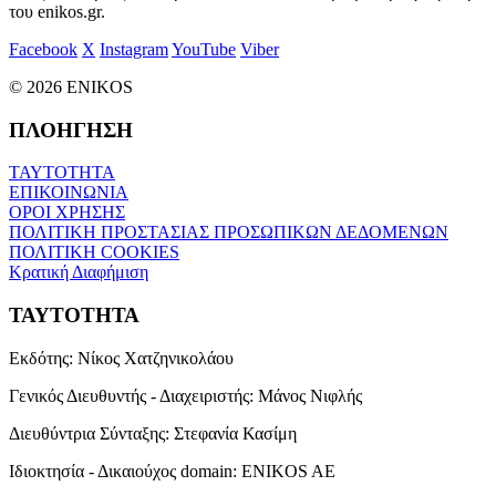
του enikos.gr.
Facebook
X
Instagram
YouTube
Viber
© 2026 ENIKOS
ΠΛΟΗΓΗΣΗ
ΤΑΥΤΟΤΗΤΑ
ΕΠΙΚΟΙΝΩΝΙΑ
ΟΡΟΙ ΧΡΗΣΗΣ
ΠΟΛΙΤΙΚΗ ΠΡΟΣΤΑΣΙΑΣ ΠΡΟΣΩΠΙΚΩΝ ΔΕΔΟΜΕΝΩΝ
ΠΟΛΙΤΙΚΗ COOKIES
Κρατική Διαφήμιση
ΤΑΥΤΟΤΗΤΑ
Εκδότης:
Νίκος Χατζηνικολάου
Γενικός Διευθυντής - Διαχειριστής:
Μάνος Νιφλής
Διευθύντρια Σύνταξης:
Στεφανία Κασίμη
Ιδιοκτησία - Δικαιούχος domain:
ENIKOS AE