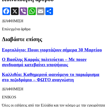
Facebook
X
Viber
WhatsApp
Email
Μοιραστείτε
ΔΙΑΦΗΜΙΣΗ
Επιλεγμένα άρθρα
Διαβάστε επίσης
Εορτολόγιο: Ποιοι γιορτάζουν σήμερα 30 Μαρτίου
Ο Βασίλης Καρράς πολιτεύεται – Με ποιον
συνδυασμό κατεβαίνει υποψήφιος
Καλλιθέα: Καθημερινό φαινόμενο το παρκάρισμα
στο πεζοδρόμιο – ΦΩΤΟ αναγνώστη
ΔΙΑΦΗΜΙΣΗ
ENIKOS
Όλες οι ειδήσεις από την Ελλάδα και τον κόσμο με την εγκυρότητα